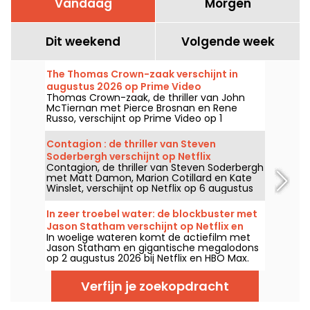
Vandaag
Morgen
Dit weekend
Volgende week
The Thomas Crown-zaak verschijnt in
augustus 2026 op Prime Video
Thomas Crown-zaak, de thriller van John
McTiernan met Pierce Brosnan en Rene
Russo, verschijnt op Prime Video op 1
augustus 2026.
Contagion : de thriller van Steven
Soderbergh verschijnt op Netflix
Contagion, de thriller van Steven Soderbergh
met Matt Damon, Marion Cotillard en Kate
Winslet, verschijnt op Netflix op 6 augustus
2026.
In zeer troebel water: de blockbuster met
Jason Statham verschijnt op Netflix en
In woelige wateren komt de actiefilm met
HBO Max
Jason Statham en gigantische megalodons
op 2 augustus 2026 bij Netflix en HBO Max.
Verfijn je zoekopdracht