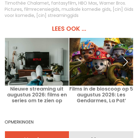
Timothée Chalamet
,
fantasyfilm
,
HBO Max
,
Warner Bros.
Pictures
,
filmrecensiegids
,
muzikale komedie gids
,
[cin] Gids
voor komedie
,
[cin] streaminggids
LEES OOK ...
Nieuwe streaming uit
Films in de bioscoop op 5
augustus 2026: films en
augustus 2026: Les
series om te zien op
Gendarmes, La Pat’
Netflix, Disney+ en Prime
Patrouille en Kyma
o
Video
OPMERKINGEN