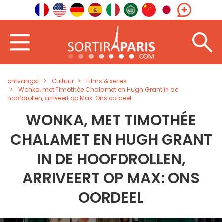
ontvangst
Cultuur
Films & series
Wonka, met Timothée Chalamet en Hugh Grant in de
hoofdrollen, arriveert op Max: Ons oordeel
WONKA, MET TIMOTHÉE
CHALAMET EN HUGH GRANT
IN DE HOOFDROLLEN,
ARRIVEERT OP MAX: ONS
OORDEEL