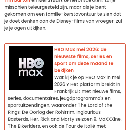
Tim Burton
en
Mel Stuart
te herontdekken, zul je
misschien teleurgesteld zijn, maar als je bent
gekomen om een familie-kerstavontuur te zien dat
je doet denken aan de Disney-films van vroeger, zul
je je ogen uitkijken.
HBO Max mei 2026: de
nieuwste films, series en
sport om deze maand te
bekijken
Wat kijk je op HBO Max in mei
2026 ? Het platform breidt in
Frankrijk uit met nieuwe films,
series, documentaires, jeugdprogramma's en
sportuitzendingen, waaronder The Lord of the
Rings: De Oorlog der Rohirrim, Inglourious
Basterds, Her, Rick and Morty seizoen 9, MaXXXine,
The Bikeriders, en ook de Tour de Italië met