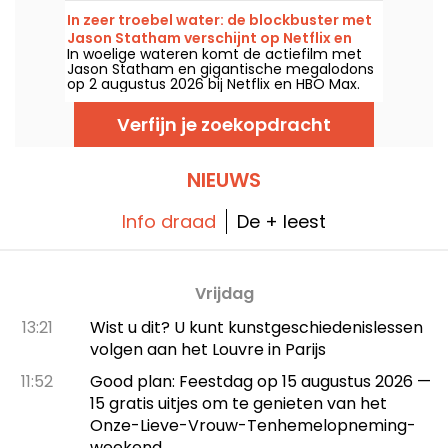
In zeer troebel water: de blockbuster met
Jason Statham verschijnt op Netflix en
In woelige wateren komt de actiefilm met
HBO Max
Jason Statham en gigantische megalodons
op 2 augustus 2026 bij Netflix en HBO Max.
Verfijn je zoekopdracht
NIEUWS
Info draad
De + leest
Vrijdag
13:21
Wist u dit? U kunt kunstgeschiedenislessen
volgen aan het Louvre in Parijs
11:52
Good plan: Feestdag op 15 augustus 2026 —
15 gratis uitjes om te genieten van het
Onze-Lieve-Vrouw-Tenhemelopneming-
weekend