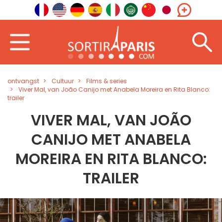
ontvangst
Cultuur
Films & series
Viver Mal, van João Canijo met Anabela Moreira en Rita Blanco:
trailer
VIVER MAL, VAN JOÃO
CANIJO MET ANABELA
MOREIRA EN RITA BLANCO:
TRAILER