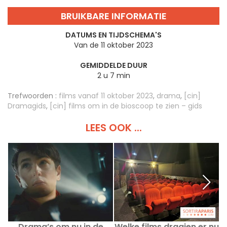
BRUIKBARE INFORMATIE
DATUMS EN TIJDSCHEMA'S
Van de 11 oktober 2023
GEMIDDELDE DUUR
2 u 7 min
Trefwoorden :
films vanaf 11 oktober 2023
,
drama
,
[cin]
Dramagids
,
[cin] films om in de bioscoop te zien – gids
LEES OOK ...
Drama’s om nu in de
Welke films draaien er nu