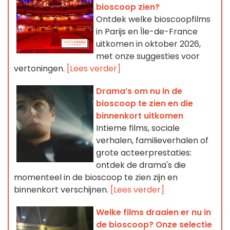
bioscoop zien?
Ontdek welke bioscoopfilms
in Parijs en Île-de-France
uitkomen in oktober 2026,
met onze suggesties voor
vertoningen.
[Lees verder]
Drama’s om nu in de
bioscoop te zien en die
binnenkort uitkomen
Intieme films, sociale
verhalen, familieverhalen of
grote acteerprestaties:
ontdek de drama's die
momenteel in de bioscoop te zien zijn en
binnenkort verschijnen.
[Lees verder]
Welke films draaien er nu in
de bioscoop? Onze selectie