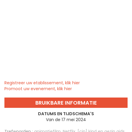
Registreer uw etablissement, klik hier
Promoot uw evenement, klik hier
BRUIKBARE INFORMATIE
DATUMS EN TIJDSCHEMA'S
Van de 17 mei 2024
Trefwoorden :
animatiefilm
,
Netflix
,
[cin] kind en gezin gids
,