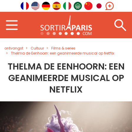
ontvangst
Cultuur
Films & series
Thelma de Eenhoorn: een geanimeerde musical op Netflix
THELMA DE EENHOORN: EEN
GEANIMEERDE MUSICAL OP
NETFLIX