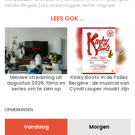
familie filmgids
,
[cin] streaminggids
,
Netflix Origineel
LEES OOK ...
Nieuwe streaming uit
Kinky Boots in de Folies
N
augustus 2026: films en
Bergère : de musical van
series om te zien op
Cyndi Lauper maakt zijn
Netflix, Disney+ en Prime
intrede in Parijs
Video
OPMERKINGEN
Vandaag
Morgen