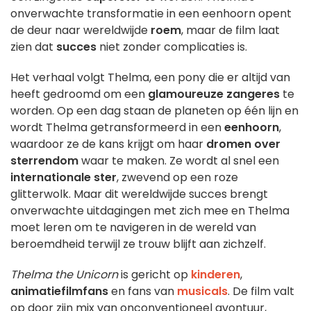
onverwachte transformatie in een eenhoorn opent
de deur naar wereldwijde
roem
, maar de film laat
zien dat
succes
niet zonder complicaties is.
Het verhaal volgt Thelma, een pony die er altijd van
heeft gedroomd om een
glamoureuze zangeres
te
worden. Op een dag staan de planeten op één lijn en
wordt Thelma getransformeerd in een
eenhoorn
,
waardoor ze de kans krijgt om haar
dromen over
sterrendom
waar te maken. Ze wordt al snel een
internationale ster
, zwevend op een roze
glitterwolk. Maar dit wereldwijde succes brengt
onverwachte uitdagingen met zich mee en Thelma
moet leren om te navigeren in de wereld van
beroemdheid terwijl ze trouw blijft aan zichzelf.
Thelma the Unicorn
is gericht op
kinderen
,
animatiefilmfans
en fans van
musicals
. De film valt
op door zijn mix van onconventioneel avontuur,