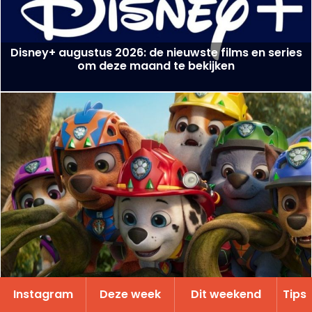
Disney+ augustus 2026: de nieuwste films en series
om deze maand te bekijken
Films in de bioscoop op 5 augustus 2026: Les
Instagram
Deze week
Dit weekend
Tips
Gendarmes, La Pat’ Patrouille en Kyma