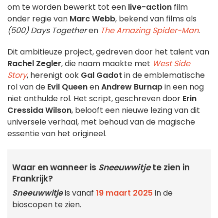
om te worden bewerkt tot een
live-action
film
onder regie van
Marc Webb
, bekend van films als
(500) Days Together
en
The Amazing Spider-Man
.
Dit ambitieuze project, gedreven door het talent van
Rachel Zegler
, die naam maakte met
West Side
Story
, herenigt ook
Gal Gadot
in de emblematische
rol van de
Evil Queen
en
Andrew Burnap
in een nog
niet onthulde rol. Het script, geschreven door
Erin
Cressida Wilson
, belooft een nieuwe lezing van dit
universele verhaal, met behoud van de magische
essentie van het origineel.
Waar en wanneer is
Sneeuwwitje
te zien in
Frankrijk?
Sneeuwwitje
is vanaf
19 maart 2025
in de
bioscopen te zien.