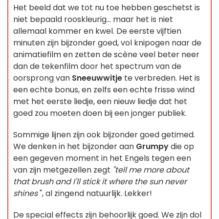
Het beeld dat we tot nu toe hebben geschetst is
niet bepaald rooskleurig... maar het is niet
allemaal kommer en kwel. De eerste vijftien
minuten zijn bijzonder goed, vol knipogen naar de
animatiefilm en zetten de scène veel beter neer
dan de tekenfilm door het spectrum van de
oorsprong van
Sneeuwwitje
te verbreden. Het is
een echte bonus, en zelfs een echte frisse wind
met het eerste liedje, een nieuw liedje dat het
goed zou moeten doen bij een jonger publiek.
Sommige lijnen zijn ook bijzonder goed getimed.
We denken in het bijzonder aan
Grumpy
die op
een gegeven moment in het Engels tegen een
van zijn metgezellen zegt
"tell me more about
that brush and I'll stick it where the sun never
shines
", al zingend natuurlijk. Lekker!
De special effects zijn behoorlijk goed. We zijn dol