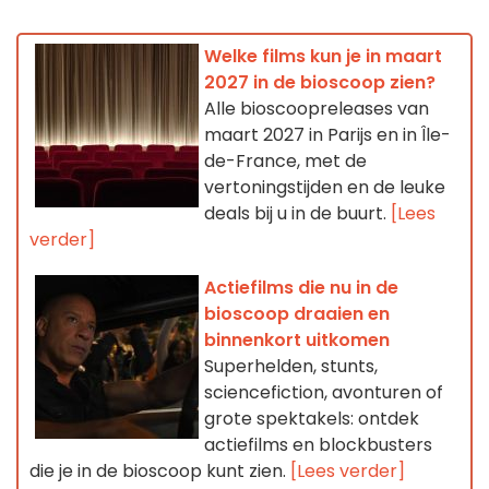
Welke films kun je in maart
2027 in de bioscoop zien?
Alle bioscoopreleases van
maart 2027 in Parijs en in Île-
de-France, met de
vertonings­tijden en de leuke
deals bij u in de buurt.
[Lees
verder]
Actiefilms die nu in de
bioscoop draaien en
binnenkort uitkomen
Superhelden, stunts,
sciencefiction, avonturen of
grote spektakels: ontdek
actiefilms en blockbusters
die je in de bioscoop kunt zien.
[Lees verder]