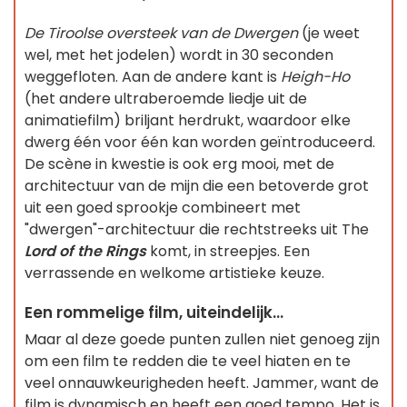
De Tiroolse oversteek van de Dwergen
(je weet
wel, met het jodelen) wordt in 30 seconden
weggefloten. Aan de andere kant is
Heigh-Ho
(het andere ultraberoemde liedje uit de
animatiefilm) briljant herdrukt, waardoor elke
dwerg één voor één kan worden geïntroduceerd.
De scène in kwestie is ook erg mooi, met de
architectuur van de mijn die een betoverde grot
uit een goed sprookje combineert met
"dwergen"-architectuur die rechtstreeks uit The
Lord of the Rings
komt, in streepjes. Een
verrassende en welkome artistieke keuze.
Een rommelige film, uiteindelijk...
Maar al deze goede punten zullen niet genoeg zijn
om een film te redden die te veel hiaten en te
veel onnauwkeurigheden heeft. Jammer, want de
film is dynamisch en heeft een goed tempo. Het is