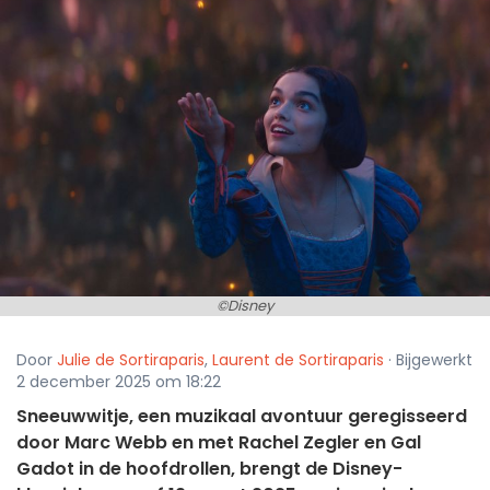
©Disney
Door
Julie de Sortiraparis
,
Laurent de Sortiraparis
· Bijgewerkt
2 december 2025 om 18:22
Sneeuwwitje, een muzikaal avontuur geregisseerd
door Marc Webb en met Rachel Zegler en Gal
Gadot in de hoofdrollen, brengt de Disney-