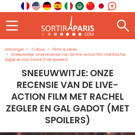
ontvangst
Cultuur
Films & series
Sneeuwwitje: onze recensie van de live-action film met Rachel
Zegler en Gal Gadot (met spoilers)
SNEEUWWITJE: ONZE
RECENSIE VAN DE LIVE-
ACTION FILM MET RACHEL
ZEGLER EN GAL GADOT (MET
SPOILERS)