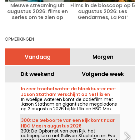
Nieuwe streaming uit
Films in de bioscoop op 5
augustus 2026: films en
augustus 2026: Les
s
series om te zien op
Gendarmes, La Pat’
Netflix, Disney+ en Prime
Patrouille en Kyma
Video
OPMERKINGEN
Vandaag
Morgen
Dit weekend
Volgende week
In zeer troebel water: de blockbuster met
Jason Statham verschijnt op Netflix en
In woelige wateren komt de actiefilm met
HBO Max
Jason Statham en gigantische megalodons
op 2 augustus 2026 bij Netflix en HBO Max.
300: De Geboorte van een Rijk komt naar
HBO Max in augustus 2026
300: De Opkomst van een Rijk, het
actiepeplum met Sullivan Stapleton en Eva