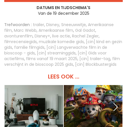
DATUMS EN TIJDSCHEMA'S
Van de 19 december 2025
Trefwoorden :
trailer
,
Disney
,
Sneeuwwitje
,
Amerikaanse
film
,
Marc Webb
,
Amerikaanse film
,
Gal Gadot
,
avonturenfilm
,
Disney+
,
live actie
,
Rachel Zegler
,
filmrecensiegids
,
muzikale komedie gids
,
[cin] kind en gezin
gids
,
familie filmgids
,
[cin] Langverwachte film in de
bioscoop - gids
,
[cin] streaminggids
,
[cin] Gids voor
actiefilms
,
films vanaf 19 maart 2025
,
[cin] trailer-tag
,
film
verschijnt in de bioscoop 2025 gids
,
[cin] Blockbustergids
LEES OOK ...