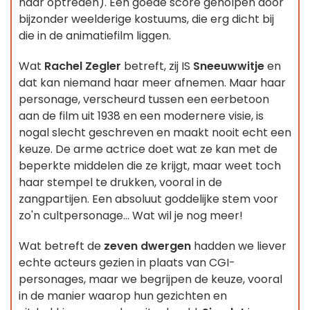
haar optreden). Een goede score geholpen door
bijzonder weelderige kostuums, die erg dicht bij
die in de animatiefilm liggen.
Wat
Rachel Zegler
betreft, zij IS
Sneeuwwitje
en
dat kan niemand haar meer afnemen. Maar haar
personage, verscheurd tussen een eerbetoon
aan de film uit 1938 en een modernere visie, is
nogal slecht geschreven en maakt nooit echt een
keuze. De arme actrice doet wat ze kan met de
beperkte middelen die ze krijgt, maar weet toch
haar stempel te drukken, vooral in de
zangpartijen. Een absoluut goddelijke stem voor
zo'n cultpersonage... Wat wil je nog meer!
Wat betreft de
zeven dwergen
hadden we liever
echte acteurs gezien in plaats van CGI-
personages, maar we begrijpen de keuze, vooral
in de manier waarop hun gezichten en