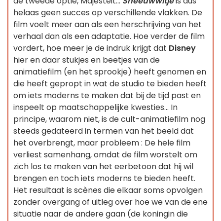
de tweede optie, Majesteit...
Sneeuwwitje
is dus
helaas geen succes op verschillende vlakken. De
film voelt meer aan als een herschrijving van het
verhaal dan als een adaptatie. Hoe verder de film
vordert, hoe meer je de indruk krijgt dat
Disney
hier en daar stukjes en beetjes van de
animatiefilm (en het sprookje) heeft genomen en
die heeft gepropt in wat de studio te bieden heeft
om iets moderns te maken dat bij de tijd past en
inspeelt op maatschappelijke kwesties... In
principe, waarom niet, is de cult-animatiefilm nog
steeds gedateerd in termen van het beeld dat
het overbrengt, maar probleem : De hele film
verliest samenhang, omdat de film worstelt om
zich los te maken van het eerbetoon dat hij wil
brengen en toch iets moderns te bieden heeft.
Het resultaat is scènes die elkaar soms opvolgen
zonder overgang of uitleg over hoe we van de ene
situatie naar de andere gaan (de koningin die