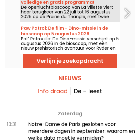
volledige en gratis programma!
De openluchtbioscoop van La Villette viert
haar terugkeer van 22 juli tot 16 augustus
2026 op de Prairie du Triangle, met twee
gratis vertoningen per dag om 18:00 en 21:00
uur. Voor deze 35e editie staat het festival in
Paw Patrol: De film - Dino-missie in de
het teken van het thema “De roep van het
bioscoop op 5 augustus 2026
bos”. Ontdek het volledige gratis
Pat’ Patrouille: De Dino-missie verschijnt op 5
programma!
augustus 2026 in de bioscoop, met een
nieuw prehistorisch avontuur voor Ryder en
zijn team.
Verfijn je zoekopdracht
NIEUWS
Info draad
De + leest
Zaterdag
13:31
Notre-Dame de Paris gesloten voor
meerdere dagen in september: waarom en
welke data moet je vermijden?