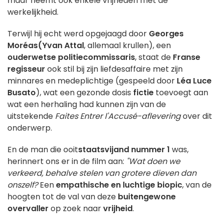
maar neemt ook enkele vrijheden met de
werkelijkheid.
Terwijl hij echt werd opgejaagd door
Georges
Moréas
(Yvan Attal
, allemaal krullen), een
ouderwetse politiecommissaris
, staat de
Franse
regisseur
ook stil bij zijn liefdesaffaire met zijn
minnares en medeplichtige (gespeeld door
Léa Luce
Busato
), wat een gezonde dosis
fictie
toevoegt aan
wat een herhaling had kunnen zijn van de
uitstekende
Faites Entrer l'Accusé-aflevering
over dit
onderwerp.
En de man die ooit
staatsvijand nummer 1
was,
herinnert ons er in de film aan:
"Wat doen we
verkeerd, behalve stelen van grotere dieven dan
onszelf?
Een
empathische en luchtige biopic
, van de
hoogten tot de val van deze
buitengewone
overvaller
op zoek naar
vrijheid
.