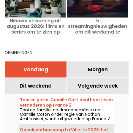
Nieuwe streaming uit
5
augustus 2026: films en
streamingnieuwigheden
o
series om te zien op
om dit weekend te
Netflix, Disney+ en Prime
bekijken van 7 tot 9
A
Video
augustus 2026
OPMERKINGEN
Vandaag
Morgen
Dit weekend
Volgende week
Toni en gezin: Camille Cottin wil haar leven
veranderen op France 2
Toni en familie, de dramacomédie met
Camille Cottin onder regie van Nathan
Ambrosioni, wordt uitgezonden op France 2
op 9 augustus 2026 om 21:10 uur.
Openluchtbioscoop La Villette 2026: het