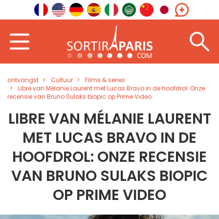
ontvangst
Cultuur
Films & series
Libre van Mélanie Laurent met Lucas Bravo in de hoofdrol: Onze
recensie van Bruno Sulaks biopic op Prime Video
LIBRE VAN MÉLANIE LAURENT
MET LUCAS BRAVO IN DE
HOOFDROL: ONZE RECENSIE
VAN BRUNO SULAKS BIOPIC
OP PRIME VIDEO