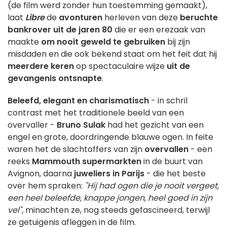
(de film werd zonder hun toestemming gemaakt),
laat
Libre
de
avonturen
herleven van deze
beruchte
bankrover uit de jaren 80
die er een erezaak van
maakte
om nooit geweld te gebruiken
bij zijn
misdaden en die ook bekend staat om het feit dat hij
meerdere keren
op spectaculaire wijze
uit de
gevangenis ontsnapte
.
Beleefd, elegant en charismatisch
- in schril
contrast met het traditionele beeld van een
overvaller -
Bruno Sulak
had het gezicht van een
engel en grote, doordringende blauwe ogen. In feite
waren het de slachtoffers van zijn
overvallen
- een
reeks
Mammouth supermarkten
in de buurt van
Avignon, daarna
juweliers in Parijs
- die het beste
over hem spraken:
"Hij had ogen die je nooit vergeet,
een heel beleefde, knappe jongen, heel goed in zijn
vel",
minachten ze, nog steeds gefascineerd, terwijl
ze getuigenis afleggen in de film.