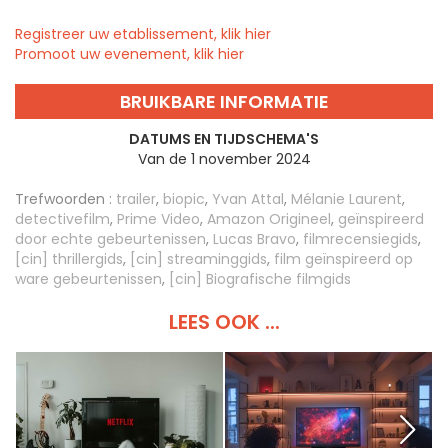
Registreer uw etablissement, klik hier
Promoot uw evenement, klik hier
BRUIKBARE INFORMATIE
DATUMS EN TIJDSCHEMA'S
Van de 1 november 2024
Trefwoorden :
trailer
,
biopic
,
Yvan Attal
,
Mélanie Laurent
,
detectivefilm
,
Prime Video
,
Amazon Origineel
,
geïnspireerd
door echte gebeurtenissen
,
Lucas Bravo
,
filmrecensiegids
,
[cin] thrillergids
,
[cin] streaminggids
,
film geïnspireerd op
ware gebeurtenissen
,
[cin] Biografische filmgids
LEES OOK ...