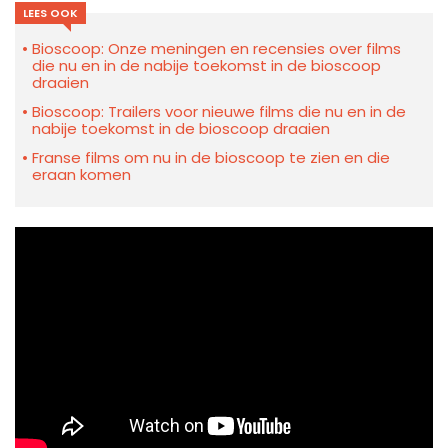
LEES OOK
Bioscoop: Onze meningen en recensies over films
die nu en in de nabije toekomst in de bioscoop
draaien
Bioscoop: Trailers voor nieuwe films die nu en in de
nabije toekomst in de bioscoop draaien
Franse films om nu in de bioscoop te zien en die
eraan komen