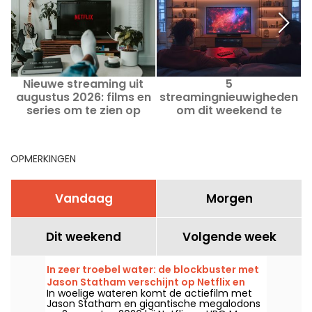
Nieuwe streaming uit
5
W
augustus 2026: films en
streamingnieuwigheden
2
series om te zien op
om dit weekend te
Netflix, Disney+ en Prime
bekijken van 7 tot 9
Video
augustus 2026
OPMERKINGEN
Vandaag
Morgen
Dit weekend
Volgende week
In zeer troebel water: de blockbuster met
Jason Statham verschijnt op Netflix en
In woelige wateren komt de actiefilm met
HBO Max
Jason Statham en gigantische megalodons