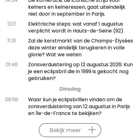
14:54
De Koffierace, dé iconische strijd voor
kelners en kelneressen, gaat uiteindelijk
niet door in september in Parijs.
12:11
Elektrische steps: wat vanaf 1 augustus
verplicht wordt in Hauts-de-Seine (92)
11:31
Zal de kerstmarkt van de Champs-Élysées
deze winter eindelijk terugkeren in volle
glorie? Wat we weten
01:46
Zonsverduistering op 12 augustus 2026: Kun
je een eclipsbril die in 1999 is gekocht nog
gebruiken?
Dinsdag
09:56
Waar kun je eclipsbrillen vinden om de
zonsverduistering van 12 augustus in Parijs
en Île-de-France te bekijken?
Bekijk meer