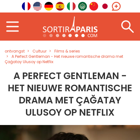
ontvangst
Cultuur
Films & series
A Perfect Gentleman - Het nieuwe romantische drama met
Çağatay Ulusoy op Netflix
A PERFECT GENTLEMAN -
HET NIEUWE ROMANTISCHE
DRAMA MET ÇAĞATAY
ULUSOY OP NETFLIX