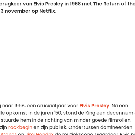
erugkeer van Elvis Presley in 1968 met The Return of th
13 november op Netflix.
naar 1968, een cruciaal jaar voor
Elvis Presley
. Na een
le opkomst in de jaren '50, stond de King een decennium
o, stuurde hem in de richting van minder goede filmrollen,
zijn
rockbegin
en zijn publiek. Ondertussen domineerden
g Stones
en
Jimi Hendrix
de muziekscene, waardoor Elvis n