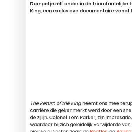
Dompel jezelf onder in de triomfantelijke t
King, een exclusieve documentaire vanaf 
The Return of the King
neemt ons mee terug 
carrière die gekenmerkt werd door een snel
de zijlijn. Colonel Tom Parker, zijn impresari
waardoor hij zich geleidelijk verwijderde van 
nieuwe artiesten zoals de
Beatles
, de
Rollin