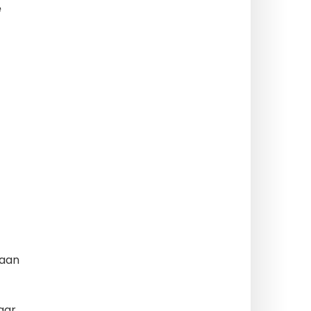
e
 aan
aar