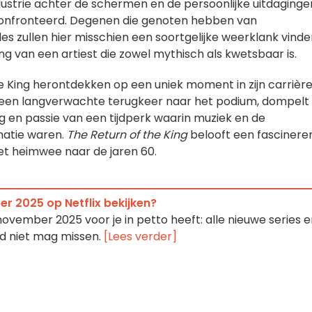
dustrie achter de schermen en de persoonlijke uitdaginge
confronteerd. Degenen die genoten hebben van
es zullen hier misschien een soortgelijke weerklank vinden
 van een artiest die zowel mythisch als kwetsbaar is.
de King herontdekken op een uniek moment in zijn carrière
een langverwachte terugkeer naar het podium, dompelt
 en passie van een tijdperk waarin muziek en de
matie waren.
The Return of the King
belooft een fascinere
t heimwee naar de jaren 60.
er 2025 op Netflix bekijken?
november 2025 voor je in petto heeft: alle nieuwe series 
nd niet mag missen.
[Lees verder]