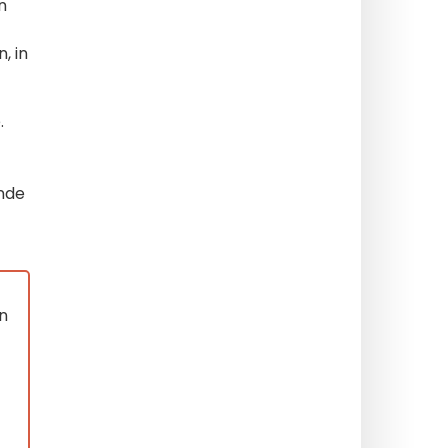
n
, in
.
nde
en