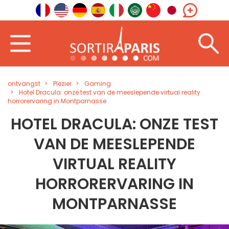
ontvangst
Plezier
Gaming
Hotel Dracula: onze test van de meeslepende virtual reality
horrorervaring in Montparnasse
HOTEL DRACULA: ONZE TEST
VAN DE MEESLEPENDE
VIRTUAL REALITY
HORRORERVARING IN
MONTPARNASSE