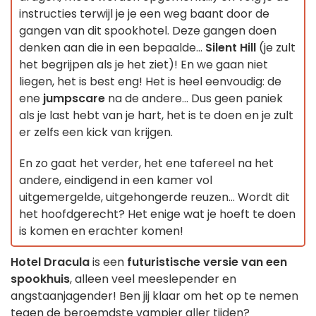
instructies terwijl je je een weg baant door de
gangen van dit spookhotel. Deze gangen doen
denken aan die in een bepaalde...
Silent Hill
(je zult
het begrijpen als je het ziet)! En we gaan niet
liegen, het is best eng! Het is heel eenvoudig: de
ene
jumpscare
na de andere... Dus geen paniek
als je last hebt van je hart, het is te doen en je zult
er zelfs een kick van krijgen.
En zo gaat het verder, het ene tafereel na het
andere, eindigend in een kamer vol
uitgemergelde, uitgehongerde reuzen... Wordt dit
het hoofdgerecht? Het enige wat je hoeft te doen
is komen en erachter komen!
Hotel Dracula
is een
futuristische versie van een
spookhuis
, alleen veel meeslepender en
angstaanjagender! Ben jij klaar om het op te nemen
tegen de beroemdste vampier aller tijden?