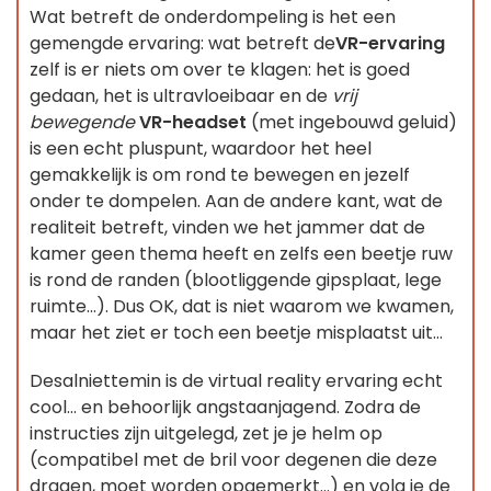
Wat betreft de onderdompeling is het een
gemengde ervaring: wat betreft de
VR-ervaring
zelf is er niets om over te klagen: het is goed
gedaan, het is ultravloeibaar en de
vrij
bewegende
VR-headset
(met ingebouwd geluid)
is een echt pluspunt, waardoor het heel
gemakkelijk is om rond te bewegen en jezelf
onder te dompelen. Aan de andere kant, wat de
realiteit betreft, vinden we het jammer dat de
kamer geen thema heeft en zelfs een beetje ruw
is rond de randen (blootliggende gipsplaat, lege
ruimte...). Dus OK, dat is niet waarom we kwamen,
maar het ziet er toch een beetje misplaatst uit...
Desalniettemin is de virtual reality ervaring echt
cool... en behoorlijk angstaanjagend. Zodra de
instructies zijn uitgelegd, zet je je helm op
(compatibel met de bril voor degenen die deze
dragen, moet worden opgemerkt...) en volg je de