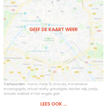
GEEF DE KAART WEER
Trefwoorden :
horror
,
Parijs 15
,
Dracula
,
immersieve
ervaringsgids
,
virtual reality griezelgids
,
Necker wijk
,
parijs
,
virtuele realiteit in het engels gids
LEES OOK ...