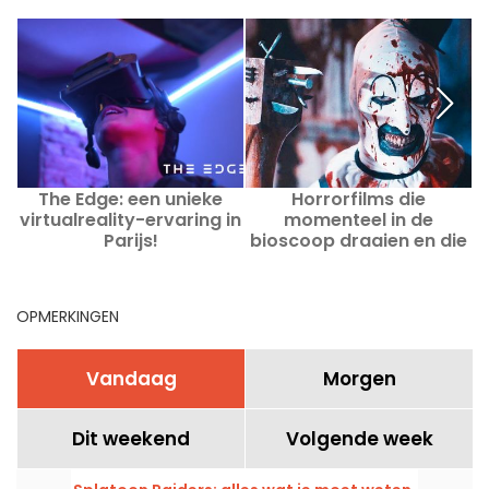
The Edge: een unieke
Horrorfilms die
virtualreality-ervaring in
momenteel in de
Parijs!
bioscoop draaien en die
o
eraan komen
E
OPMERKINGEN
Vandaag
Morgen
Dit weekend
Volgende week