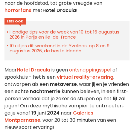
naar de hoofdstad, tot grote vreugde van
horrorfans
met
Hotel Dracula
!
LEES OOK
Handige tips voor de week van 10 tot 16 augustus
2026 in Parijs en Île-de-France
10 uitjes dit weekend in de Yvelines, op 8 en 9
augustus 2026, de beste ideeën
Maar
Hotel Dracula
is geen
ontsnappingsspel
of
spookhuis - het is een
virtual reality-ervaring
,
ontworpen als een
metaverse
, waar jij en je vrienden
een echte
nachtmerrie
kunnen beleven, in een first-
person verhaal dat je zeker de stuipen op het lijf zal
jagen! Om deze mythische vampier te ontmoeten,
ga je vanaf
19 juni 2024
naar
Galeries
Montparnasse
, voor 20 tot 30 minuten van een
nieuw soort ervaring!