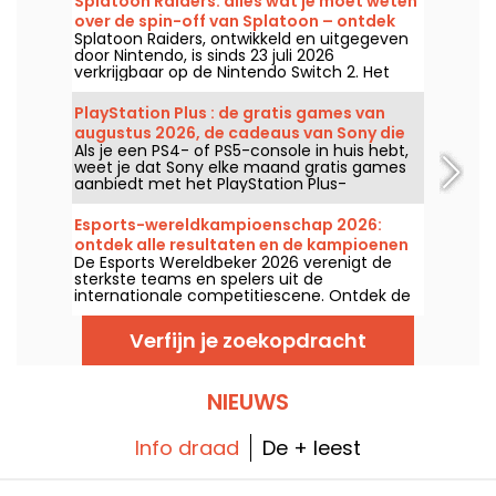
Splatoon Raiders: alles wat je moet weten
over de spin-off van Splatoon – ontdek
Splatoon Raiders, ontwikkeld en uitgegeven
onze mening
door Nintendo, is sinds 23 juli 2026
verkrijgbaar op de Nintendo Switch 2. Het
eerste spin-off van de Splatoon-reeks biedt
een origineel avontuur in het universum van
PlayStation Plus : de gratis games van
de serie. Wij hebben het getest en vertellen
augustus 2026, de cadeaus van Sony die
wat wij ervan vonden!
Als je een PS4- of PS5-console in huis hebt,
je niet mag missen
weet je dat Sony elke maand gratis games
aanbiedt met het PlayStation Plus-
abonnement. Dus, welke games zijn er in
augustus 2026 gratis te spelen? Ontdek de
Esports-wereldkampioenschap 2026:
selectie van deze maand.
ontdek alle resultaten en de kampioenen
De Esports Wereldbeker 2026 verenigt de
van elke finale
sterkste teams en spelers uit de
internationale competitiescene. Ontdek de
finales, de uitslagen, de winnaars van elk
toernooi en de kalender van de komende
Verfijn je zoekopdracht
ontmoetingen.
NIEUWS
Info draad
De + leest