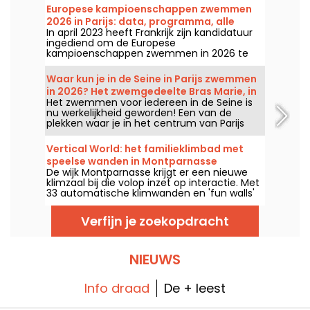
Europese kampioenschappen zwemmen
2026 in Parijs: data, programma, alle
In april 2023 heeft Frankrijk zijn kandidatuur
informatie over de competitie
ingediend om de Europese
kampioenschappen zwemmen in 2026 te
organiseren. Van 31 juli tot en met 16
augustus staat het Olympisch
Waar kun je in de Seine in Parijs zwemmen
Zwemcentrum klaar om onze zwemmers
in 2026? Het zwemgedeelte Bras Marie, in
aan te moedigen. Hier vind je alle informatie
Het zwemmen voor iedereen in de Seine is
het 4e arrondissement
die je moet weten over de competitie en de
nu werkelijkheid geworden! Een van de
onderdelen!
plekken waar je in het centrum van Parijs
kunt zwemmen, is Bras Marie, nu gelegen
aan de voet van de Pont Louis-Philippe.
Vertical World: het familieklimbad met
Gratis toegankelijk biedt deze plek de
speelse wanden in Montparnasse
mogelijkheid om in de rivier te zwemmen
De wijk Montparnasse krijgt er een nieuwe
terwijl je het historische hart van de stad
klimzaal bij die volop inzet op interactie. Met
bewondert.
33 automatische klimwanden en 'fun walls'
voorzien van verlichte grepen biedt deze
multi-niveau klimtempel een toegankelijke
Verfijn je zoekopdracht
ervaring voor zowel ervaren klimmers als
gezinnen die op zoek zijn naar leuke
vrijetijdsactiviteiten.
NIEUWS
Info draad
De + leest