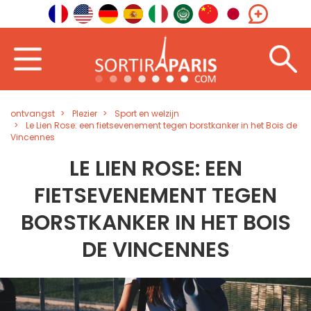
ontvangst
Plezier
Sport en welzijn
Le Lien Rose: een fietsevenement tegen borstkanker in het Bois de
Vincennes
LE LIEN ROSE: EEN
FIETSEVENEMENT TEGEN
BORSTKANKER IN HET BOIS
DE VINCENNES