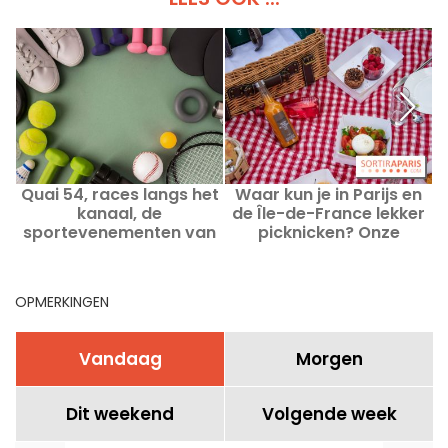
Quai 54, races langs het
Waar kun je in Parijs en
kanaal, de
de Île-de-France lekker
sportevenementen van
picknicken? Onze
juli 2026 in Parijs en in Île-
favoriete hotspots voor
de-France
een geslaagde picnic
OPMERKINGEN
Vandaag
Morgen
Dit weekend
Volgende week