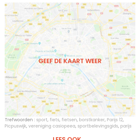
GEEF DE KAART WEER
Trefwoorden :
sport
,
fiets
,
fietsen
,
borstkanker
,
Parijs 12
,
Picpuswijk
,
vereniging casiopeea
,
sportbelevingsgids
,
parijs
LEES OOK ...