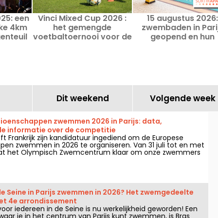
25: een
Vinci Mixed Cup 2026 :
15 augustus 2026:
jke 4km
het gemengde
zwembaden in Pari
enteuil
voetbaltoernooi voor de
geopend en hun
hoop van morgen in
openingstijden vo
Hauts-de-Seine
deze feestdag
Dit weekend
Volgende week
ioenschappen zwemmen 2026 in Parijs: data,
e informatie over de competitie
eft Frankrijk zijn kandidatuur ingediend om de Europese
n zwemmen in 2026 te organiseren. Van 31 juli tot en met
aat het Olympisch Zwemcentrum klaar om onze zwemmers
 Hier vind je alle informatie die je moet weten over de
e onderdelen!
 de Seine in Parijs zwemmen in 2026? Het zwemgedeelte
het 4e arrondissement
r iedereen in de Seine is nu werkelijkheid geworden! Een
waar je in het centrum van Parijs kunt zwemmen, is Bras