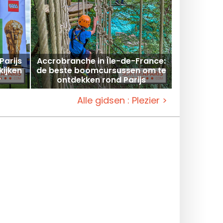
Parijs
Accrobranche in Île-de-France:
kijken
de beste boomcursussen om te
?
ontdekken rond Parijs
n en
etbal
Alle gidsen : Plezier >