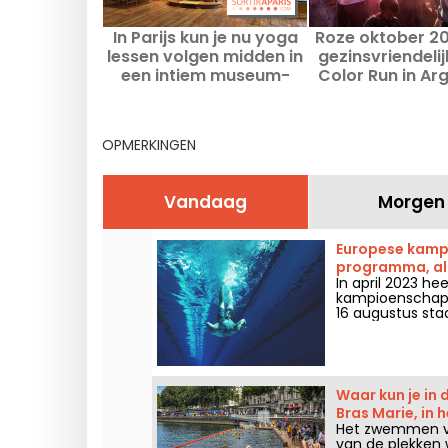
In Parijs kun je nu yoga
Roze oktober 20
lessen volgen midden in
gezinsvriendeli
een intiem museum-
Color Run in Arg
atelier!
(95)
OPMERKINGEN
Vandaag
Morgen
Europese kamp
programma, all
In april 2023 he
kampioenschappe
16 augustus st
aan te moedigen.
competitie en d
Waar kun je in
Bras Marie, in 
Het zwemmen voo
van de plekken 