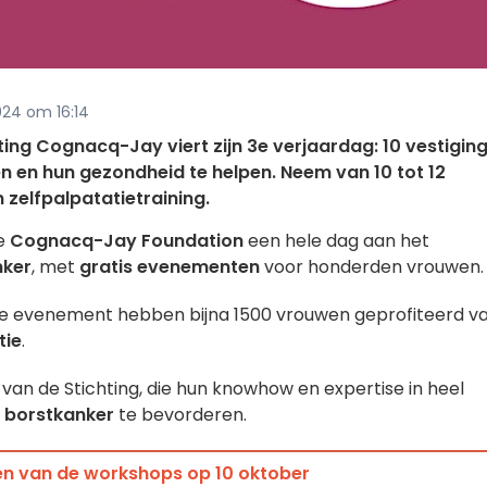
024 om 16:14
ng Cognacq-Jay viert zijn 3e verjaardag: 10 vestigin
n en hun gezondheid te helpen. Neem van 10 tot 12
 zelfpalpatatietraining.
de
Cognacq-Jay Foundation
een hele dag aan het
nker
, met
gratis evenementen
voor honderden vrouwen.
ijde evenement hebben bijna 1500 vrouwen geprofiteerd v
tie
.
 van de Stichting, die hun knowhow en expertise in heel
n borstkanker
te bevorderen.
 een van de workshops op 10 oktober