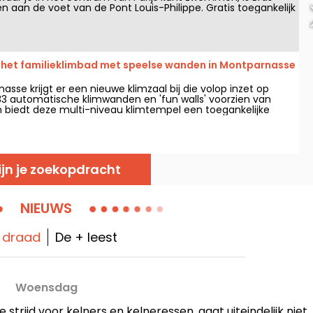
n aan de voet van de Pont Louis-Philippe. Gratis toegankelijk
de mogelijkheid om in de rivier te zwemmen terwijl je het
t van de stad bewondert.
: het familieklimbad met speelse wanden in Montparnasse
asse krijgt er een nieuwe klimzaal bij die volop inzet op
 33 automatische klimwanden en 'fun walls' voorzien van
n biedt deze multi-niveau klimtempel een toegankelijke
wel ervaren klimmers als gezinnen die op zoek zijn naar
tiviteiten.
ijn je zoekopdracht
NIEUWS
o draad
De + leest
Woensdag
 strijd voor kelners en kelneressen, gaat uiteindelijk niet