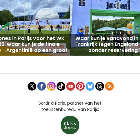
nes in Parijs voor het WK
Waar kun je vanavond in 
6: waar kun je de finale
Frankrijk tegen Engeland 
 - Argentinië op een groot
zonder reservering
scherm zien?
Dakterrassen, terrasse
fanzones van het WK vo
Sortir à Paris, partner van het
toeristenbureau van Parijs: