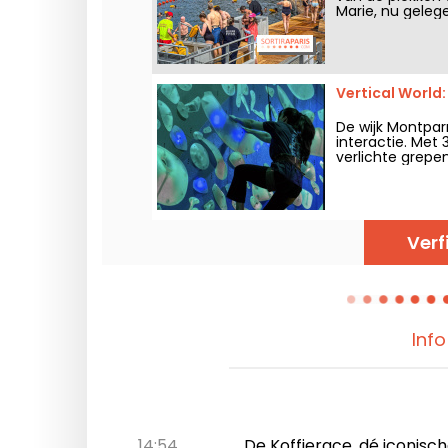
Marie, nu gelege
biedt deze plek 
historische har
Vertical World
De wijk Montparn
interactie. Met
verlichte grepe
ervaring voor zo
leuke vrijetijdsac
Verf
Inf
14:54
De Koffierace, dé iconische