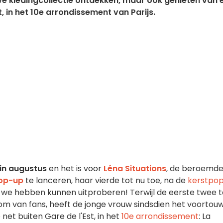
e kledingcollectie ontdekken, maar ook genieten van 
 in het 10e arrondissement van Parijs.
in augustus
en het is voor
Léna Situations
, de beroemd
op-up
te lanceren, haar vierde tot nu toe, na de
kerstpo
at we hebben kunnen uitproberen! Terwijl de eerste twee 
m van fans, heeft de jonge vrouw sindsdien het voortou
t buiten Gare de l'Est, in het
10e arrondissement
: La