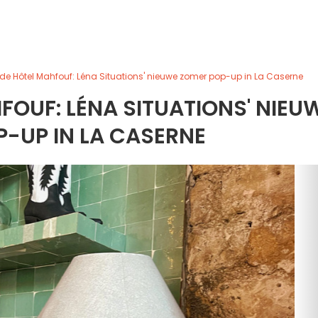
e Hôtel Mahfouf: Léna Situations' nieuwe zomer pop-up in La Caserne
FOUF: LÉNA SITUATIONS' NIEU
-UP IN LA CASERNE