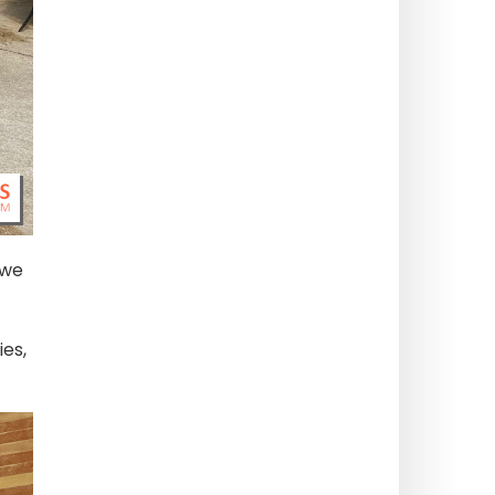
uwe
ies,