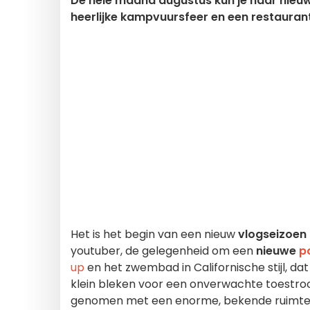
De hele maand augustus kun je haar nieuw
heerlijke kampvuursfeer en een restaurant,
Het is het begin van een nieuw
vlogseizoen 
youtuber, de gelegenheid om een
nieuwe
p
up
en het zwembad in Californische stijl, d
klein bleken voor een onverwachte toestroo
genomen met een enorme, bekende ruimte ne