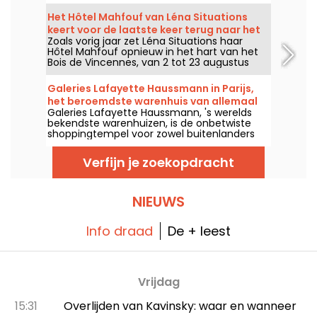
gevormd. Van woensdag tot zondag zijn er
gratis rondleidingen, zodat je de glasblazers
Het Hôtel Mahfouf van Léna Situations
aan het werk kunt zien en elke bel, elk
keert voor de laatste keer terug naar het
gebaar kunt volgen. Het is een unieke,
Zoals vorig jaar zet Léna Situations haar
hart van het Bois de Vincennes
levendige ervaring in het hart van een
Hôtel Mahfouf opnieuw in het hart van het
eeuwenoude kunst.
Bois de Vincennes, van 2 tot 23 augustus
2026. Een relaxte en zomerse hotspot,
tussen augustus-vlogs, shoppen,
Galeries Lafayette Haussmann in Parijs,
vegetarische lekkernijen en ontspanning,
het beroemdste warenhuis van allemaal
met een vleugje nostalgie.
Galeries Lafayette Haussmann, 's werelds
bekendste warenhuizen, is de onbetwiste
shoppingtempel voor zowel buitenlanders
als Parijzenaars. En waarom is dat? De
overvloed aan etalages die met de
Verfijn je zoekopdracht
seizoenen veranderen, een Art Deco
gebouw, een majestueuze koepel en
natuurlijk de crème de la crème van de luxe
mode-, beauty- en interieurmerken!
NIEUWS
Info draad
De + leest
Vrijdag
15:31
Overlijden van Kavinsky: waar en wanneer