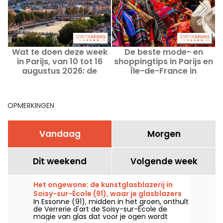
Wat te doen deze week
De beste mode- en
in Parijs, van 10 tot 16
shoppingtips in Parijs en
augustus 2026: de
Île-de-France in
onmisbare uitjes
augustus 2026
OPMERKINGEN
Vandaag
Morgen
Dit weekend
Volgende week
Het ongewone: de kunstglasblazerij in
Soisy-sur-École (91), waar je glasblazers
In Essonne (91), midden in het groen, onthult
aan het werk kunt zien
de Verrerie d'art de Soisy-sur-École de
magie van glas dat voor je ogen wordt