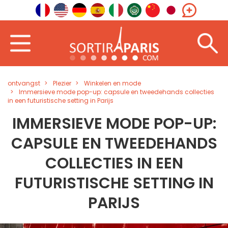
ontvangst
Plezier
Winkelen en mode
Immersieve mode pop-up: capsule en tweedehands collecties
in een futuristische setting in Parijs
IMMERSIEVE MODE POP-UP:
CAPSULE EN TWEEDEHANDS
COLLECTIES IN EEN
FUTURISTISCHE SETTING IN
PARIJS