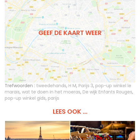
GEEF DE KAART WEER
Trefwoorden :
tweedehands
,
H M
,
Parijs 3
,
pop-up winkel le
marais
,
wat te doen in het moeras
,
De wijk Enfants Rouges
,
pop-up winkel gids
,
parijs
LEES OOK ...