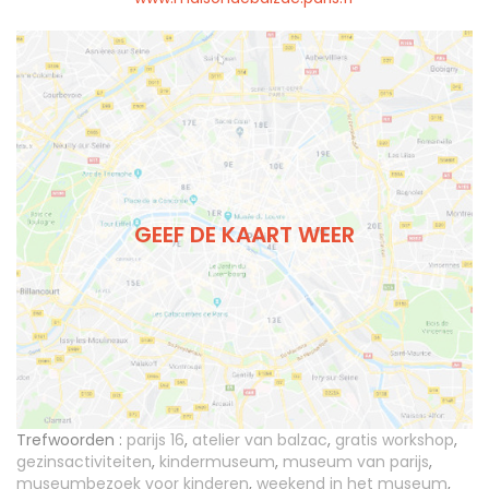
GEEF DE KAART WEER
Trefwoorden :
parijs 16
,
atelier van balzac
,
gratis workshop
,
gezinsactiviteiten
,
kindermuseum
,
museum van parijs
,
museumbezoek voor kinderen
,
weekend in het museum
,