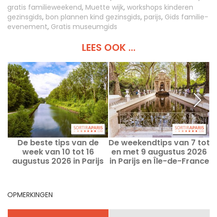
gratis familieweekend
,
Muette wijk
,
workshops kinderen
gezinsgids
,
bon plannen kind gezinsgids
,
parijs
,
Gids familie-
evenement
,
Gratis museumgids
LEES OOK ...
De beste tips van de
De weekendtips van 7 tot
W
week van 10 tot 16
en met 9 augustus 2026
augustus 2026 in Parijs
in Parijs en Île-de-France
en Île-de-France
OPMERKINGEN