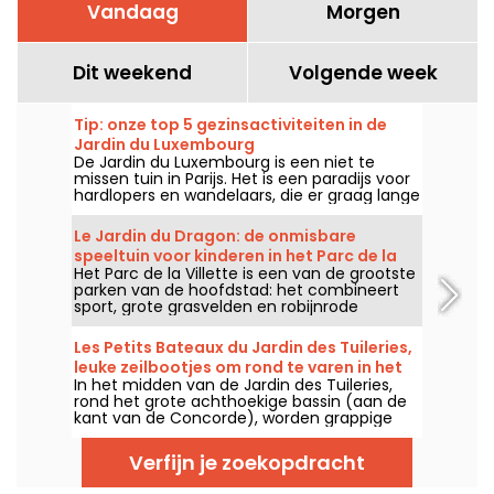
Vandaag
Morgen
Dit weekend
Volgende week
Tip: onze top 5 gezinsactiviteiten in de
Jardin du Luxembourg
De Jardin du Luxembourg is een niet te
missen tuin in Parijs. Het is een paradijs voor
hardlopers en wandelaars, die er graag lange
middagen doorbrengen, maar ook een
favoriete plek voor gezinnen, die er stoom
Le Jardin du Dragon: de onmisbare
kunnen afblazen of gebruik kunnen maken
speeltuin voor kinderen in het Parc de la
van de kindvriendelijke activiteiten die in de
Het Parc de la Villette is een van de grootste
Villette
tuin worden aangeboden.
parken van de hoofdstad: het combineert
sport, grote grasvelden en robijnrode
infrastructuur en is een speeltuin voor
gezinnen en kinderen, die zich uitleven in de
Les Petits Bateaux du Jardin des Tuileries,
buitenspeeltuinen.
leuke zeilbootjes om rond te varen in het
In het midden van de Jardin des Tuileries,
Grand Bassin
rond het grote achthoekige bassin (aan de
kant van de Concorde), worden grappige
zeilbootjes royaal geduwd door kinderen uit
het hele bassin. De Petits Bateaux, een
Verfijn je zoekopdracht
historische traditie in de Tuilerieën, zijn een
van de belangrijkste gezinsattracties van de