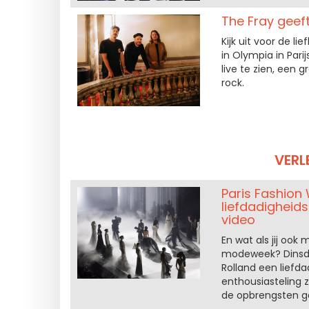
The Fray geef
Kijk uit voor de l
in Olympia in Par
live te zien, een 
rock.
VERL
Paris Fashion
liefdadigheid
video
En wat als jij oo
modeweek? Dinsdag
Rolland een liefd
enthousiasteling z
de opbrengsten ga