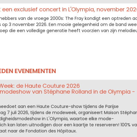
t een exclusief concert in L'Olympia, november 202
iefhebbers van de vroege 2000s: The Fray kondigt een optreden a
ijs op 3 november 2026. Een mooie gelegenheid om de band wee
groep die een volledige generatie heeft voorzien van zijn melodie
EDEN EVENEMENTEN
 Week: de Haute Couture 2026
smodeshow van Stéphane Rolland in de Olympia -
k meedoet aan een Haute Couture-show tijdens de Parijse
 7 juli 2026, tijdens de modeweek, organiseert Maison Stépha
adigheidsmodeshow in L'Olympia, waartoe elke mode-
ich kan laten uitnodigen door een kaartje te reserveren! 100% v
at naar de Fondation des Hôpitaux.