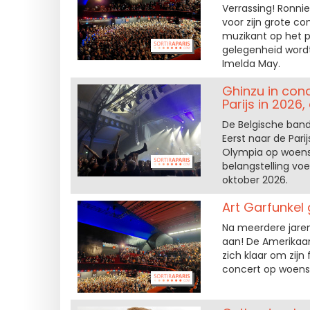
Verrassing! Ronnie
voor zijn grote co
muzikant op het 
gelegenheid wordt
Imelda May.
Ghinzu in conc
Parijs in 2026
De Belgische band
Eerst naar de Pari
Olympia op woensd
belangstelling vo
oktober 2026.
Art Garfunkel 
Na meerdere jaren 
aan! De Amerikaan
zich klaar om zijn
concert op woensd