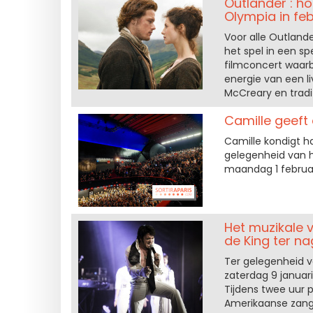
Outlander : ho
Olympia in fe
Voor alle Outlande
het spel in een sp
filmconcert waar
energie van een l
McCreary en tradi
Camille geeft 
Camille kondigt ha
gelegenheid van h
maandag 1 februar
Het muzikale v
de King ter na
Ter gelegenheid v
zaterdag 9 januari
Tijdens twee uur 
Amerikaanse zange