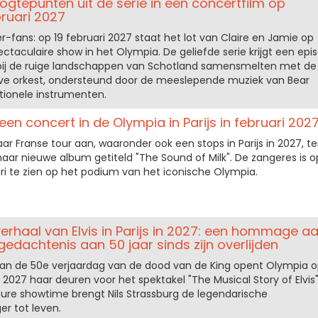
ogtepunten uit de serie in een concertfilm op
bruari 2027
r-fans: op 19 februari 2027 staat het lot van Claire en Jamie op
ectaculaire show in het Olympia. De geliefde serie krijgt een epi
bij de ruige landschappen van Schotland samensmelten met de
ive orkest, ondersteund door de meeslepende muziek van Bear
tionele instrumenten.
een concert in de Olympia in Parijs in februari 202
ar Franse tour aan, waaronder ook een stops in Parijs in 2027, te
aar nieuwe album getiteld "The Sound of Milk". De zangeres is o
i te zien op het podium van het iconische Olympia.
erhaal van Elvis in Parijs in 2027: een hommage a
gedachtenis aan 50 jaar sinds zijn overlijden
an de 50e verjaardag van de dood van de King opent Olympia 
 2027 haar deuren voor het spektakel "The Musical Story of Elvis"
pure showtime brengt Nils Strassburg de legendarische
r tot leven.