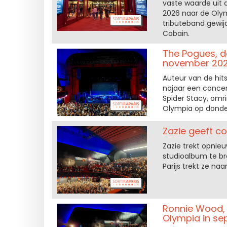
vaste waarde uit 
2026 naar de Olymp
tributeband gewij
Cobain.
The Pogues, de
november 2026
Auteur van de hits
najaar een concer
Spider Stacy, omr
Olympia op donde
Zazie geeft con
Zazie trekt opni
studioalbum te br
Parijs trekt ze n
Ronnie Wood, d
Olympia in s