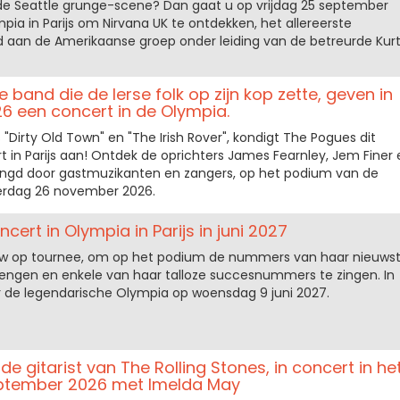
de Seattle grunge-scene? Dan gaat u op vrijdag 25 september
ia in Parijs om Nirvana UK te ontdekken, het allereerste
d aan de Amerikaanse groep onder leiding van de betreurde Kur
 band die de Ierse folk op zijn kop zette, geven in
 een concert in de Olympia.
 "Dirty Old Town" en "The Irish Rover", kondigt The Pogues dit
t in Parijs aan! Ontdek de oprichters James Fearnley, Jem Finer 
ingd door gastmuzikanten en zangers, op het podium van de
rdag 26 november 2026.
cert in Olympia in Parijs in juni 2027
euw op tournee, om op het podium de nummers van haar nieuws
engen en enkele van haar talloze succesnummers te zingen. In
aar de legendarische Olympia op woensdag 9 juni 2027.
e gitarist van The Rolling Stones, in concert in he
eptember 2026 met Imelda May