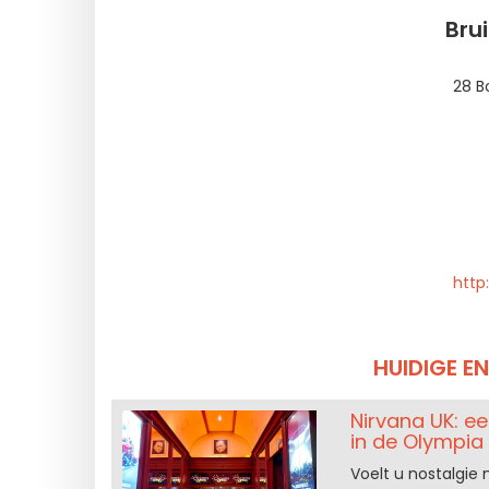
Bru
28 B
http
HUIDIGE E
Nirvana UK: e
in de Olympia
Voelt u nostalgie 