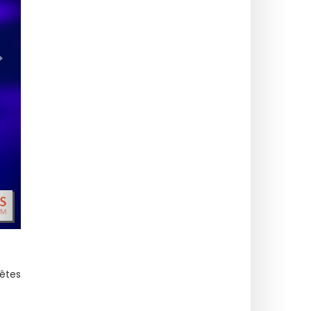
>
 êtes