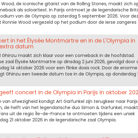
 Wood, de iconische gitarist van de Rolling Stones, maakt zich o
meback als soloartiest. In Parijs ontmoet je de legendarische Brit
podium van de Olympia op zaterdag 5 september 2026. Voor de
 Ronnie Wood vergezeld op het podium door de Ierse zangeres
ert in het Élysée Montmartre en in de L'Olympia in
, extra datum
 Ghinzu maakt zich klaar voor een comeback in de hoofdstad.
jse zaal Élysée Montmartre op dinsdag 2 juni 2026, gevolgd door 
ag 14 oktober 2026 voor een flinke dosis rock. Door de enorme
egt Ghinzu een tweede datum toe in de Olympia, op donderdag 
geeft concert in de Olympia in Parijs in oktober 20
van afwezigheid kondigt Art Garfunkel zijn terugkeer naar Parijs
, de helft van het legendarische duo Simon & Garfunkel, maakt
 fans uit de regio Île-de-France te ontmoeten tijdens een uniek
ag 21 oktober 2026 in de legendarische zaal Olympia.