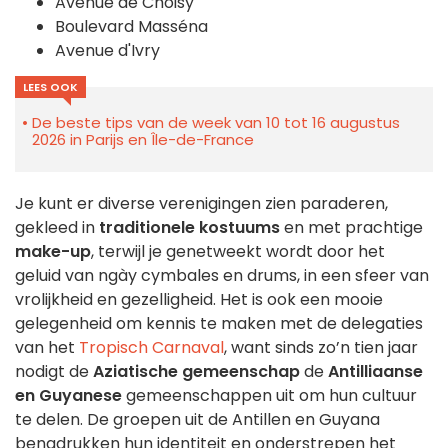
Avenue de Choisy
Boulevard Masséna
Avenue d'Ivry
LEES OOK
De beste tips van de week van 10 tot 16 augustus
2026 in Parijs en Île-de-France
Je kunt er diverse verenigingen zien paraderen,
gekleed in
traditionele kostuums
en met prachtige
make-up
, terwijl je genetweekt wordt door het
geluid van ngày cymbales en drums, in een sfeer van
vrolijkheid en gezelligheid. Het is ook een mooie
gelegenheid om kennis te maken met de delegaties
van het
Tropisch Carnaval
, want sinds zo’n tien jaar
nodigt de
Aziatische gemeenschap
de
Antilliaanse
en Guyanese
gemeenschappen uit om hun cultuur
te delen. De groepen uit de Antillen en Guyana
benadrukken hun identiteit en onderstrepen het