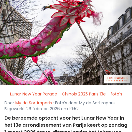
<
>
Lunar New Year Parade - Chinois 2025 Paris 13e - foto's
Door
My de Sortiraparis
· Foto's door My de Sortiraparis ·
Bijgewerkt 26 februari 2026 om 10:52
De beroemde optocht voor het Lunar New Year in
het 13e arrondissement van Parijs keert op zondag