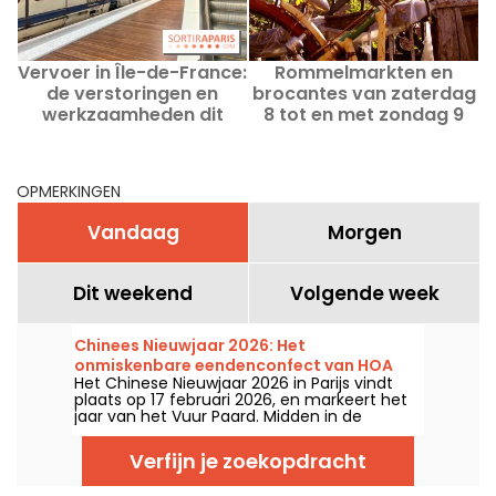
Vervoer in Île-de-France:
Rommelmarkten en
de verstoringen en
brocantes van zaterdag
werkzaamheden dit
8 tot en met zondag 9
a
weekend van 15 en 16
augustus 2026 in Parijs —
augustus 2026
het programma voor het
weekend
OPMERKINGEN
Vandaag
Morgen
Dit weekend
Volgende week
Chinees Nieuwjaar 2026: Het
onmiskenbare eendenconfect van HOA
Het Chinese Nieuwjaar 2026 in Parijs vindt
NAM
plaats op 17 februari 2026, en markeert het
jaar van het Vuur Paard. Midden in de
festiviteiten staat eend in geheelde saus
klaar om als onbetwiste ster van de
Verfijn je zoekopdracht
traditionele tafel te schitteren. Wil je niks
missen en dit klassiek gerecht echt