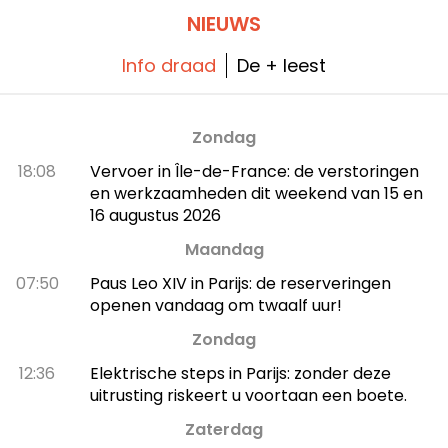
proeven? Dan moet je zeker naar Hoa Nam,
dé smakelijke bestemming voor liefhebbers
NIEUWS
van Aziatische delicatessen.
Info draad
De + leest
Zondag
18:08
Vervoer in Île-de-France: de verstoringen
en werkzaamheden dit weekend van 15 en
16 augustus 2026
Maandag
07:50
Paus Leo XIV in Parijs: de reserveringen
openen vandaag om twaalf uur!
Zondag
12:36
Elektrische steps in Parijs: zonder deze
uitrusting riskeert u voortaan een boete.
Zaterdag