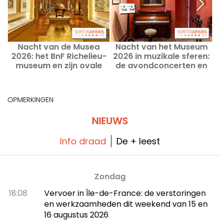
Nacht van de Musea
Nacht van het Museum
2026: het BnF Richelieu-
2026 in muzikale sferen:
2
museum en zijn ovale
de avondconcerten en
zaal tonen zich in de
nachtelijke muzikale acts
nacht.
in Parijs
OPMERKINGEN
NIEUWS
Info draad
De + leest
Zondag
18:08
Vervoer in Île-de-France: de verstoringen
en werkzaamheden dit weekend van 15 en
16 augustus 2026