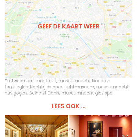
GEEF DE KAART WEER
Trefwoorden :
montreuil
,
museumnacht kinderen
familiegids
,
Nachtgids openluchtmuseum
,
museumnacht
navigogids
,
Seine st Denis
,
museumnacht gids spel
LEES OOK ...