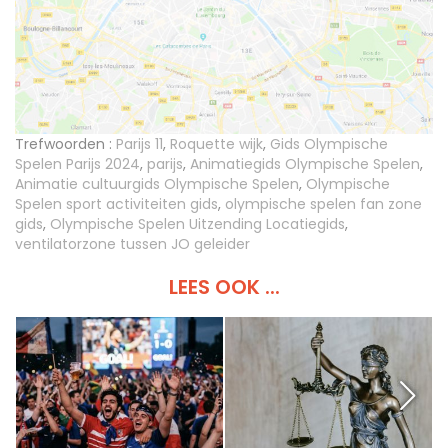
Trefwoorden :
Parijs 11
,
Roquette wijk
,
Gids Olympische
Spelen Parijs 2024
,
parijs
,
Animatiegids Olympische Spelen
,
Animatie cultuurgids Olympische Spelen
,
Olympische
Spelen sport activiteiten gids
,
olympische spelen fan zone
gids
,
Olympische Spelen Uitzending Locatiegids
,
ventilatorzone tussen JO geleider
LEES OOK ...