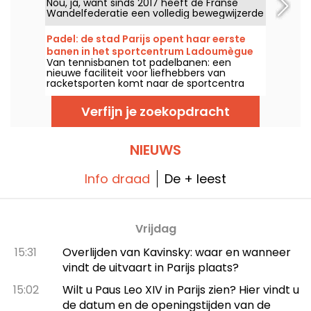
Nou, ja, want sinds 2017 heeft de Franse
Wandelfederatie een volledig bewegwijzerde
route rond Parijs opengesteld voor alle
wandelliefhebbers.
Padel: de stad Parijs opent haar eerste
banen in het sportcentrum Ladoumègue
Van tennisbanen tot padelbanen: een
(19e arrondissement)
nieuwe faciliteit voor liefhebbers van
racketsporten komt naar de sportcentra
van Parijs en gaat binnenkort open.
Verfijn je zoekopdracht
NIEUWS
Info draad
De + leest
Vrijdag
15:31
Overlijden van Kavinsky: waar en wanneer
vindt de uitvaart in Parijs plaats?
15:02
Wilt u Paus Leo XIV in Parijs zien? Hier vindt u
de datum en de openingstijden van de