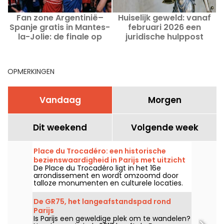
Fan zone Argentinië–
Huiselijk geweld: vanaf
Spanje gratis in Mantes-
februari 2026 een
la-Jolie: de finale op
juridische hulppost
d
groot scherm
geopend in het centrum
van Parijs
OPMERKINGEN
Vandaag
Morgen
Dit weekend
Volgende week
Place du Trocadéro: een historische
bezienswaardigheid in Parijs met uitzicht
De Place du Trocadéro ligt in het 16e
op de Eiffeltoren
arrondissement en wordt omzoomd door
talloze monumenten en culturele locaties.
Het trekt zowel toeristen als Parijzenaars aan
dankzij het onovertroffen uitzicht op de
De GR75, het langeafstandspad rond
Eiffeltoren.
Parijs
Is Parijs een geweldige plek om te wandelen?