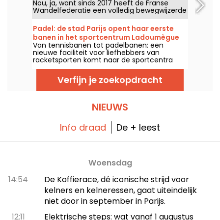
Nou, ja, want sinds 2017 heeft de Franse
Wandelfederatie een volledig bewegwijzerde
route rond Parijs opengesteld voor alle
wandelliefhebbers.
Padel: de stad Parijs opent haar eerste
banen in het sportcentrum Ladoumègue
Van tennisbanen tot padelbanen: een
(19e arrondissement)
nieuwe faciliteit voor liefhebbers van
racketsporten komt naar de sportcentra
van Parijs en gaat binnenkort open.
Verfijn je zoekopdracht
NIEUWS
Info draad
De + leest
Woensdag
14:54
De Koffierace, dé iconische strijd voor
kelners en kelneressen, gaat uiteindelijk
niet door in september in Parijs.
12:11
Elektrische steps: wat vanaf 1 augustus