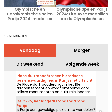
Olympische en
Olympische Spelen Parijs
O
Paralympische Spelen
2024: Litouwse medailles
Parijs 2024: medailles
op de Olympische en
gewonnen door China
Paralympische Spelen in
Parijs
P
OPMERKINGEN
Vandaag
Morgen
Dit weekend
Volgende week
Place du Trocadéro: een historische
bezienswaardigheid in Parijs met uitzicht
De Place du Trocadéro ligt in het 16e
op de Eiffeltoren
arrondissement en wordt omzoomd door
talloze monumenten en culturele locaties.
Het trekt zowel toeristen als Parijzenaars aan
dankzij het onovertroffen uitzicht op de
De GR75, het langeafstandspad rond
Eiffeltoren.
Parijs
Is Parijs een geweldige plek om te wandelen?