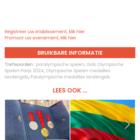
Registreer uw etablissement, klik hier
Promoot uw evenement, klik hier
BRUIKBARE INFORMATIE
Trefwoorden :
paralympische spelen
,
Gids Olympische
Spelen Parijs 2024
,
Olympische Spelen medailles
landengids
,
Paralympische medailles landengids
LEES OOK ...