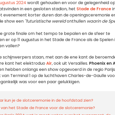
augustus 2024
wordt gehouden en voor de gelegenheid o
atsvinden in een gesloten stadion, het
Stade de France
i
et evenement korter duren dan de openingsceremonie e
 de show een
"futuristische wereld
onthullen
waarin de Sp
e grote finale om het tempo te bepalen en de sfeer te
en er op 11 augustus in het Stade de France als de Spelen 
den vallen?
de schijnwerpers staan, met aan de ene kant de beroemd
ere kant het elektroduo
Air
, ook uit Versailles.
Phoenix en A
 en hebben onlangs een show opgevoerd in de regio Parijs
k van Terminal 1 op de luchthaven Charles-de-Gaulle voo
gankelijk was voor een paar gelukkigen.
ar kun je de slotceremonie in de hoofdstad zien?
t van het Stade de France voor de slotceremonie?