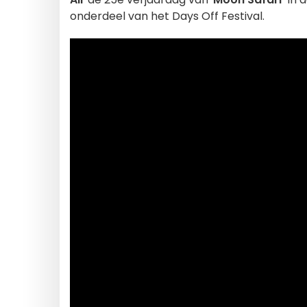
onderdeel van het Days Off Festival.