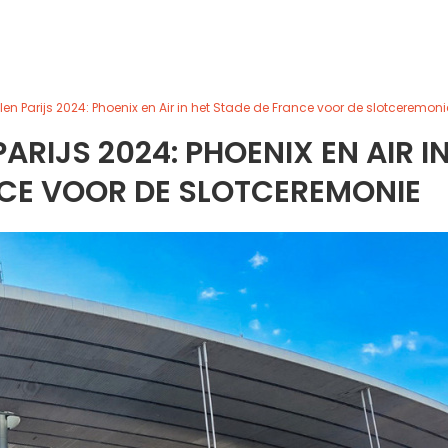
n Parijs 2024: Phoenix en Air in het Stade de France voor de slotceremoni
ARIJS 2024: PHOENIX EN AIR I
NCE VOOR DE SLOTCEREMONIE