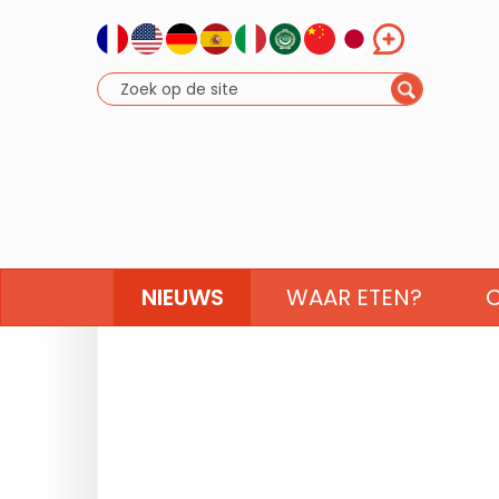
NIEUWS
WAAR ETEN?