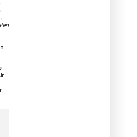
p
n
n
elen
in
e
ir
.
r