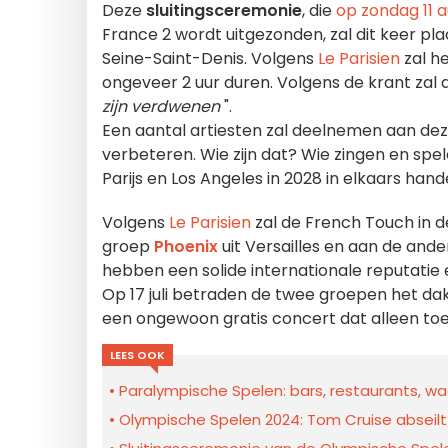
Deze
sluitingsceremonie
, die
op zondag 11 
France 2 wordt uitgezonden, zal dit keer pla
Seine-Saint-Denis. Volgens
Le Parisien
zal h
ongeveer 2 uur duren. Volgens de krant zal
zijn verdwenen
".
Een aantal artiesten zal deelnemen aan dez
verbeteren. Wie zijn dat? Wie zingen en spel
Parijs en Los Angeles in 2028 in elkaars han
Volgens
Le Parisien
zal de French Touch in 
groep
Phoenix
uit Versailles en aan de and
hebben een solide internationale reputatie
Op 17 juli betraden de twee groepen het da
een ongewoon gratis concert dat alleen toe
LEES OOK
Paralympische Spelen: bars, restaurants, wa
Olympische Spelen 2024: Tom Cruise abseil