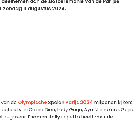
Air deelnemen aan de slotceremonie van de Parijse
r zondag 11 augustus 2024.
van de
Olympische
Spelen
Parijs 2024
miljoenen kijkers
ezigheid van Céline Dion, Lady Gaga, Aya Namakura, Gojir
at regisseur
Thomas Jolly
in petto heeft voor de