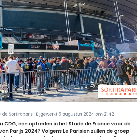
e de Sortiraparis · Bijgewerkt 5 augustus 2024 om 21:42
en CDG, een optreden in het Stade de France voor de
an Parijs 2024? Volgens Le Parisien zullen de groep