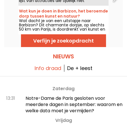
lijst van attracties die tijdelijk niet
toegankelijk zijn wegens onderhoud of
renovatie, zodat u uw bezoek aan de
Wat kun je doen in Barbizon, het beroemde
Disney-parken kunt plannen.
dorp tussen kunst en natuur?
Wat dacht je van een uitstapje naar
Barbizon? Dit charmante dorpje, op slechts
50 km van Parijs, is doordrenkt van kunst en
natuur aan de rand van het bos van
Fontainebleau. Ontdek onze tips voor het
Verfijn je zoekopdracht
perfecte dagje uit of weekendje weg.
NIEUWS
Info draad
De + leest
Zaterdag
13:31
Notre-Dame de Paris gesloten voor
meerdere dagen in september: waarom en
welke data moet je vermijden?
Vrijdag