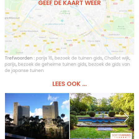
GEEF DE KAART WEER
Trefwoorden :
parijs 16
,
bezoek de tuinen gids
,
Chaillot wijk
,
parijs
,
bezoek de geheime tuinen gids
,
bezoek de gids van
de japanse tuinen
LEES OOK ...