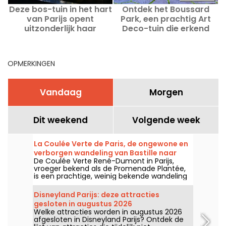
Deze bos-tuin in het hart
Ontdek het Boussard
R
van Parijs opent
Park, een prachtig Art
2
uitzonderlijk haar
Deco-tuin die erkend
poorten voor het publiek
staat als bijzonder
r
tijdens Rendez-Vous aux
waardevol, tijdens de
Jardins 2026.
Rendez-Vous aux
OPMERKINGEN
Jardins 2026.
Vandaag
Morgen
Dit weekend
Volgende week
La Coulée Verte de Paris, de ongewone en
verborgen wandeling van Bastille naar
De Coulée Verte René-Dumont in Parijs,
Vincennes
vroeger bekend als de Promenade Plantée,
is een prachtige, weinig bekende wandeling
die Parijzenaars meeneemt op een groene
reis van de Bastille naar het Bois de
Disneyland Parijs: deze attracties
Vincennes, langs het Viaduc des Arts. Het is
gesloten in augustus 2026
een ongewone en schaduwrijke manier om
Welke attracties worden in augustus 2026
Parijs te ontdekken, weg van de drukte van
afgesloten in Disneyland Parijs? Ontdek de
de stad.