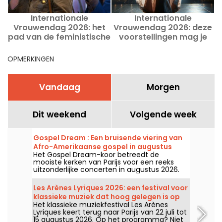
Internationale
Internationale
Vrouwendag 2026: het
Vrouwendag 2026: deze
V
pad van de feministische
voorstellingen mag je
protestmars in Parijs op
niet missen in Parijs
8 maart
OPMERKINGEN
Vandaag
Morgen
Dit weekend
Volgende week
Gospel Dream : Een bruisende viering van
Afro-Amerikaanse gospel in augustus
Het Gospel Dream-koor betreedt de
2026 in Parijs
mooiste kerken van Parijs voor een reeks
uitzonderlijke concerten in augustus 2026.
Een unieke muzikale ervaring die hoop,
eenheid en veerkracht viert via de
Les Arènes Lyriques 2026: een festival voor
authentieke gezangen van de Afro-
klassieke muziek dat hoog gelegen is op
Amerikaanse Kerk.
Het klassieke muziekfestival Les Arènes
de Montmartre-heuvel
Lyriques keert terug naar Parijs van 22 juli tot
15 augustus 2026. Op het programma? Niet