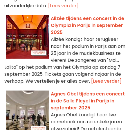
uitzonderlijke data.
[Lees verder]
Alizée tijdens een concert in de
Olympia in Parijs in september
2025
Alizée kondigt haar terugkeer
naar het podium in Parijs aan om
25 jaar in de muziekbusiness te
vieren! De zangeres van "Moi...
Lolita" op het podium van het Olympia op zondag 7
september 2025. Tickets gaan volgend najaar in de
verkoop. We vertellen je er alles over.
[Lees verder]
Agnes Obel tijdens een concert
in de Salle Pleyel in Parijs in
september 2025
Agnes Obel kondigt haar live
comeback aan na enkele jaren
afwezigheid! De getalenteerde