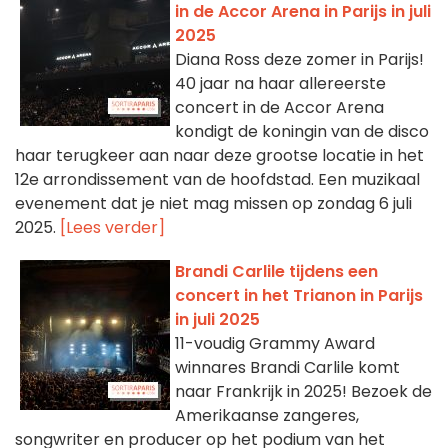
in de Accor Arena in Parijs in juli
2025
Diana Ross deze zomer in Parijs!
40 jaar na haar allereerste
concert in de Accor Arena
kondigt de koningin van de disco
haar terugkeer aan naar deze grootse locatie in het
12e arrondissement van de hoofdstad. Een muzikaal
evenement dat je niet mag missen op zondag 6 juli
2025.
[Lees verder]
Brandi Carlile tijdens een
concert in het Trianon in Parijs
in juli 2025
11-voudig Grammy Award
winnares Brandi Carlile komt
naar Frankrijk in 2025! Bezoek de
Amerikaanse zangeres,
songwriter en producer op het podium van het