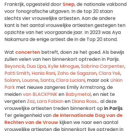
Frankrijk, opgesteld door
Snep
, de nationale vakbond
voor fonografische uitgaven. In de top 20 staan
slechts vier vrouwelijke artiesten. Aan de andere
kant is het aantal vrouwelijke artiesten gestegen ten
opzichte van het voorgaande jaar. In 2023 was Aya
Nakamura de enige artiest die in de Top 20 stond.
Wat
concerten
betreft, doen ze het goed. Als bewijs
zullen velen van hen binnenkort optreden in Parijs.
Beyoncé
,
Dua Lipa
,
Kylie Minogue
,
Sabrina Carpenter
,
Patti Smith
,
Hania Rani
,
Zaho de Sagazan
,
Clara Ysé
,
Solann
,
Louane
,
Santa
,
Clara Luciani
, maar ook
Linkin
Park
met nieuwe zangeres Emily Armstrong, de
meiden
van BLACKPINK
en
Babymetal
, en niet te
vergeten
Zaz
,
Lara Fabian
en
Diana Ross
... al deze
vrouwelijke artiesten treden binnenkort op
in Parijs
.
Ter gelegenheid van
de Internationale Dag van de
Rechten van de Vrouw
kijken we naar een aantal
vrouwelijke artiesten die binnenkort live optreden in