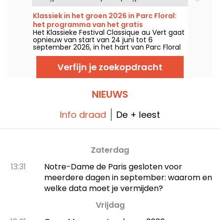
minder dan 16 concerten in de Arènes de
Montmartre, een idyllische setting om de
Klassiek in het groen 2026 in Parc Floral:
grote meesterwerken te horen.
het programma van het gratis
Het Klassieke Festival Classique au Vert gaat
concertfestival
opnieuw van start van 24 juni tot 6
september 2026, in het hart van Parc Floral
in Parijs. Ook dit jaar nodigt Classique au Vert
muziekliefhebbers en nieuwkomers uit om
Verfijn je zoekopdracht
met een goed ritme en mooi weer te
genieten van optredens van gevestigde en
opkomende artiesten.
NIEUWS
Info draad
De + leest
Zaterdag
13:31
Notre-Dame de Paris gesloten voor
meerdere dagen in september: waarom en
welke data moet je vermijden?
Vrijdag