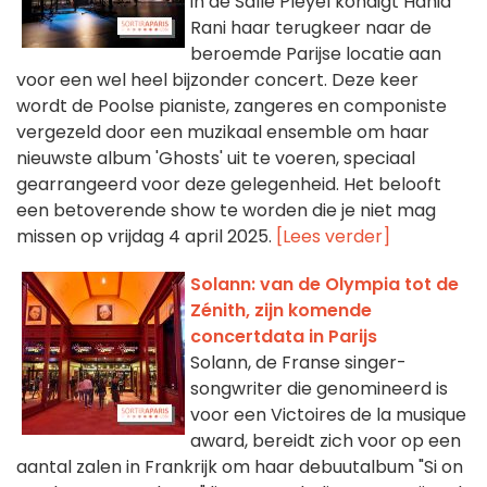
in de Salle Pleyel kondigt Hania
Rani haar terugkeer naar de
beroemde Parijse locatie aan
voor een wel heel bijzonder concert. Deze keer
wordt de Poolse pianiste, zangeres en componiste
vergezeld door een muzikaal ensemble om haar
nieuwste album 'Ghosts' uit te voeren, speciaal
gearrangeerd voor deze gelegenheid. Het belooft
een betoverende show te worden die je niet mag
missen op vrijdag 4 april 2025.
[Lees verder]
Solann: van de Olympia tot de
Zénith, zijn komende
concertdata in Parijs
Solann, de Franse singer-
songwriter die genomineerd is
voor een Victoires de la musique
award, bereidt zich voor op een
aantal zalen in Frankrijk om haar debuutalbum "Si on