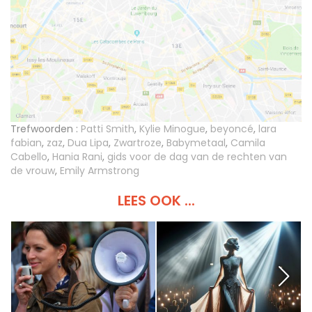
Trefwoorden :
Patti Smith
,
Kylie Minogue
,
beyoncé
,
lara
fabian
,
zaz
,
Dua Lipa
,
Zwartroze
,
Babymetaal
,
Camila
Cabello
,
Hania Rani
,
gids voor de dag van de rechten van
de vrouw
,
Emily Armstrong
LEES OOK ...