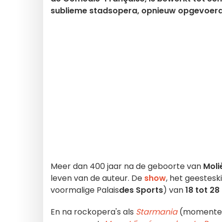
sublieme stadsopera, opnieuw opgevoerd i
Meer dan 400 jaar na de geboorte van
Moli
leven van de auteur. De
show
, het geestes
voormalige Palais
des Sports
) van
18 tot 28
En na rockopera's als
Starmania
(momenteel