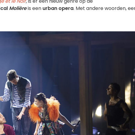
e et le Noir
, is er een nieuw genre op de
cal
Molière
is een
urban opera
. Met andere woorden, ee