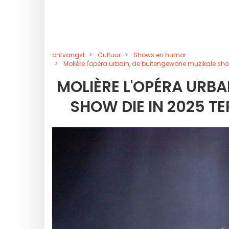
ontvangst
Cultuur
Shows en humor
Molière l'opéra urbain, de buitengewone muzikale show
MOLIÈRE L'OPÉRA URBA
SHOW DIE IN 2025 T