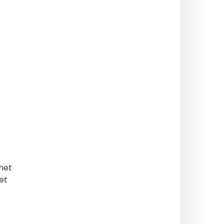
het
et