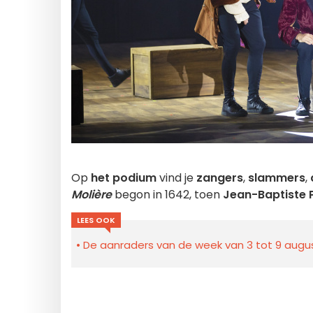
Op
het podium
vind je
zangers
,
slammers
,
Molière
begon in 1642, toen
Jean-Baptiste 
LEES OOK
De aanraders van de week van 3 tot 9 august