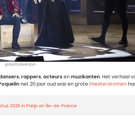
@NathalieRobin
dansers
,
rappers
,
acteurs
en
muzikanten
. Het verhaal v
Poquelin
net 20 jaar oud was en grote
theaterdromen
had
us 2026 in Parijs en Île-de-France