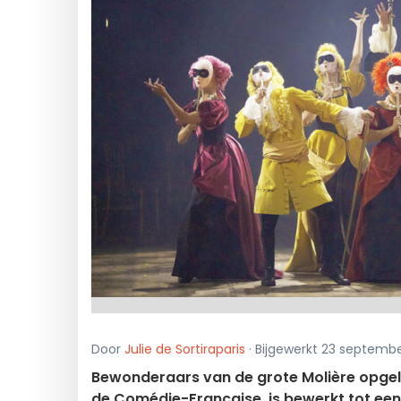
Door
Julie de Sortiraparis
· Bijgewerkt 23 septemb
Bewonderaars van de grote Molière opgelet
de Comédie-Française, is bewerkt tot een