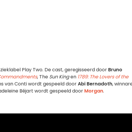
ieklabel Play Two. De cast, geregisseerd door
Bruno
Commandments
, The
Sun King
en
1789: The Lovers of the
ins van Conti wordt gespeeld door
Abi Bernadoth
, winnar
adeleine Béjart wordt gespeeld door
Morgan
.