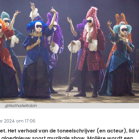
@NathalieRobin
er 2024 om 17:06
. Het verhaal van de toneelschrijver (en acteur), lid 
 gloednieuw soort muzikale show. Molière wordt een