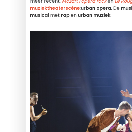
meer recent,
Mozart l'opéra rock
en
Le Roug
muziektheaterscène
:
urban opera
. De
musi
musical
met
rap
en
urban muziek
.