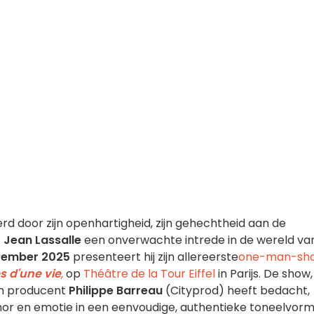
rd door zijn openhartigheid, zijn gehechtheid aan de
t
Jean Lassalle
een onverwachte intrede in de wereld va
ovember 2025
presenteert hij zijn allereerste
one-man-sh
s d'une vie
,
op
Théâtre de la Tour Eiffel
in Parijs. De show,
n producent
Philippe Barreau
(Cityprod) heeft bedacht,
or en emotie in een eenvoudige, authentieke toneelvorm