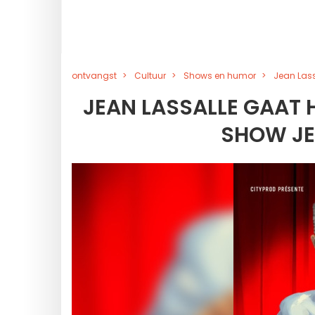
ontvangst
Cultuur
Shows en humor
Jean Lass
JEAN LASSALLE GAAT H
SHOW JE