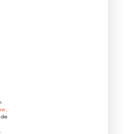
n
ow
,
 die
.