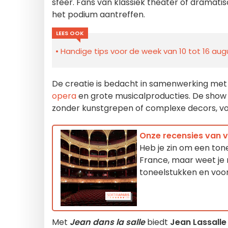
sfeer. Fans van klassiek theater of dramatisc
het podium aantreffen.
LEES OOK
Handige tips voor de week van 10 tot 16 augu
De creatie is bedacht in samenwerking met
opera
en grote musicalproducties. De show
zonder kunstgrepen of complexe decors, voo
Onze recensies van v
Heb je zin om een tonee
France, maar weet je 
toneelstukken en voors
Met
Jean dans la salle
biedt
Jean Lassalle