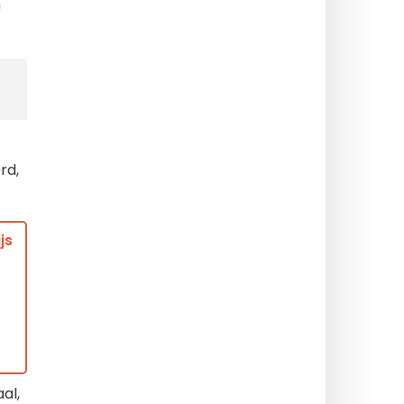
n
rd,
js
al,