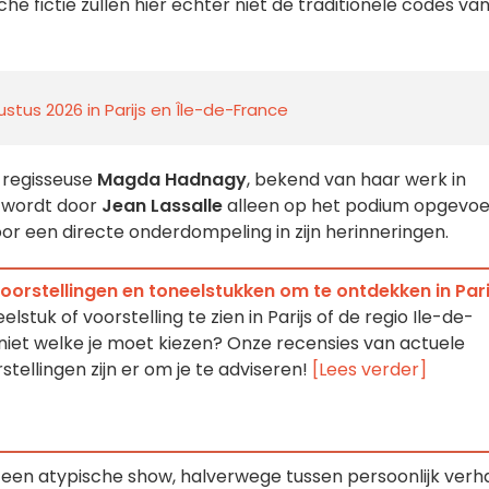
he fictie zullen hier echter niet de traditionele codes va
stus 2026 in Parijs en Île-de-France
 regisseuse
Magda Hadnagy
, bekend van haar werk in
 wordt door
Jean Lassalle
alleen op het podium opgevoe
r een directe onderdompeling in zijn herinneringen.
oorstellingen en toneelstukken om te ontdekken in Pari
lstuk of voorstelling te zien in Parijs of de regio Ile-de-
niet welke je moet kiezen? Onze recensies van actuele
tellingen zijn er om je te adviseren!
[Lees verder]
een atypische show, halverwege tussen persoonlijk verha