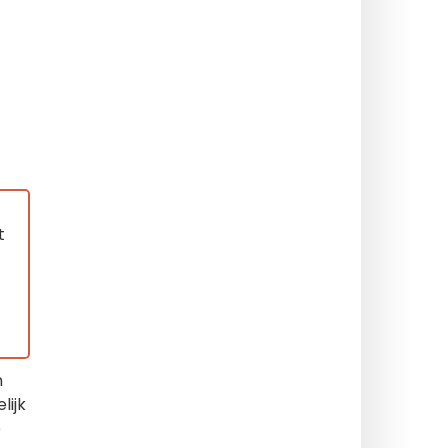
t
n
lijk
e