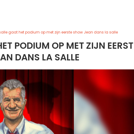
alle gaat het podium op met zijn eerste show Jean dans la salle
ET PODIUM OP MET ZIJN EERST
AN DANS LA SALLE