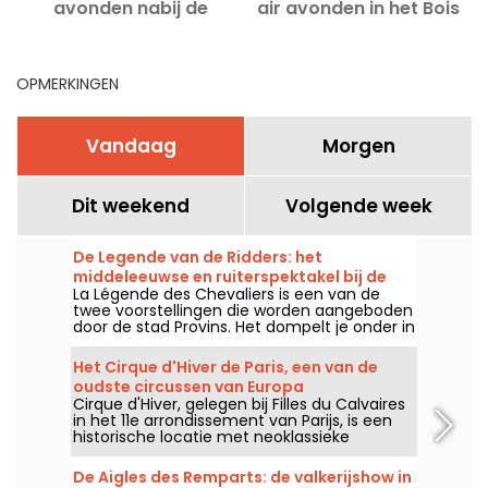
avonden nabij de
air avonden in het Bois
Champs-Élysées
de Boulogne
OPMERKINGEN
Vandaag
Morgen
Dit weekend
Volgende week
De Legende van de Ridders: het
middeleeuwse en ruiterspektakel bij de
La Légende des Chevaliers is een van de
vestingen van Provins
twee voorstellingen die worden aangeboden
door de stad Provins. Het dompelt je onder in
de Middeleeuwen en combineert ruiterkunst,
geschiedenis en de magie van de
Het Cirque d'Hiver de Paris, een van de
stadswallen. Er is iets voor het hele gezin!
oudste circussen van Europa
Cirque d'Hiver, gelegen bij Filles du Calvaires
in het 11e arrondissement van Parijs, is een
historische locatie met neoklassieke
architectuur. Het is een van de oudste
permanente circussen in Europa en laat nog
De Aigles des Remparts: de valkerijshow in
steeds circuskunsten zien tot groot