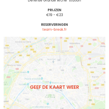
Défense Grande Arche" station
PRIJZEN
€19 - €23
RESERVERINGEN
team-break.fr
GEEF DE KAART WEER