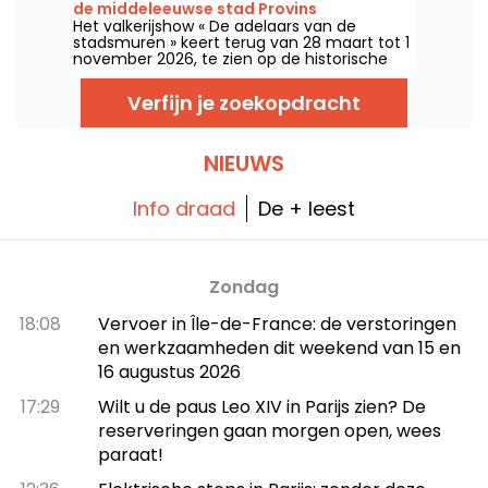
de middeleeuwse stad Provins
genoegen van gezinnen.
Het valkerijshow « De adelaars van de
stadsmuren » keert terug van 28 maart tot 1
november 2026, te zien op de historische
vestingen van Provins. Bewonder
indrukwekkende roofvogels in perfecte
Verfijn je zoekopdracht
samenspanning met de paarden.
NIEUWS
Info draad
De + leest
Zondag
18:08
Vervoer in Île-de-France: de verstoringen
en werkzaamheden dit weekend van 15 en
16 augustus 2026
17:29
Wilt u de paus Leo XIV in Parijs zien? De
reserveringen gaan morgen open, wees
paraat!