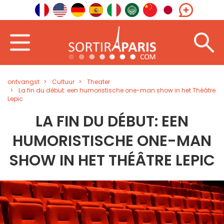
ontvangst
Cultuur
Theater
La fin du début: een humoristische one-man show in het Théâtre
Lepic
LA FIN DU DÉBUT: EEN
HUMORISTISCHE ONE-MAN
SHOW IN HET THÉÂTRE LEPIC