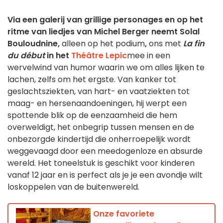
Via een galerij van grillige personages en op het
ritme van liedjes van Michel Berger neemt
Solal
Bouloudnine,
alleen op het podium
,
ons met
La fin
du début
in het
Théâtre Lepic
mee in een
wervelwind van humor waarin we om alles lijken te
lachen, zelfs om het ergste. Van kanker tot
geslachtsziekten, van hart- en vaatziekten tot
maag- en hersenaandoeningen, hij werpt een
spottende blik op de eenzaamheid die hem
overweldigt, het onbegrip tussen mensen en de
onbezorgde kindertijd die onherroepelijk wordt
weggevaagd door een meedogenloze en absurde
wereld. Het toneelstuk is geschikt voor kinderen
vanaf 12 jaar en is perfect als je je een avondje wilt
loskoppelen van de buitenwereld.
Onze favoriete