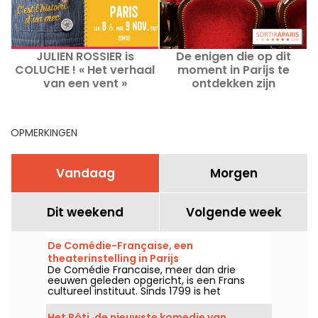
JULIEN ROSSIER is
De enigen die op dit
COLUCHE ! « Het verhaal
moment in Parijs te
van een vent »
ontdekken zijn
v
OPMERKINGEN
Vandaag
Morgen
Dit weekend
Volgende week
De Comédie-Française, een
theaterinstelling in Parijs
De Comédie Francaise, meer dan drie
eeuwen geleden opgericht, is een Frans
cultureel instituut. Sinds 1799 is het
gevestigd in het hart van Parijs, op het
station Palais-Royal in het 1e
Het Rôti, de nieuwste komedie van