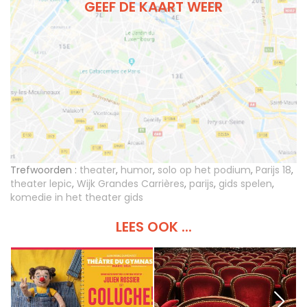
GEEF DE KAART WEER
Trefwoorden :
theater
,
humor
,
solo op het podium
,
Parijs 18
,
theater lepic
,
Wijk Grandes Carrières
,
parijs
,
gids spelen
,
komedie in het theater gids
LEES OOK ...