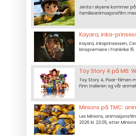
Jenta i skyene kommer på ki
familieanimasjonsfilm me
Kayara, inka-prinsess
Kayara, inkaprinsessen, Ces
kinopremiere i Frankrike 15. 
Toy Story 4 på M6: W
Toy Story 4, Pixar-filmen me
Finn traileren og vår anmel
Minions på TMC: anim
Les Minions, animasjonsfilm
2026 kl. 23:05, etter Minion