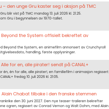
ru – den unge Gru kaster seg i aksjon på TMC
ru blir vist på TMC mandag 13. juli 2026 kl. 21.25.
 om Gru i begynnelsen av 1970-tallet.
m: Beyond the System offisielt bekreftet av
med Beyond the System, en animefilm annonsert av Crunchyroll
Utgivelsesdato, handling, første opplysninger.
lle for en, alle pirater! sendt på CANAL+
 én, én for alle, alle pirater!, en familiefilm i animasjon regissert
ANAL+ fredag 10. juli 2026 kl. 21:05.
g Alain Chabat tilbake i den franske stemmen
rankrike den 30. juni 2027. Den nye teaser-traileren bekrefter
ønne ogren, regissert av Conrad Vernon og Walt Dohrn, med Alain