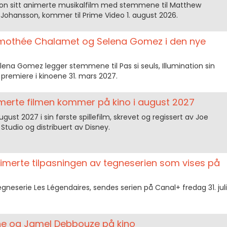
ation sitt animerte musikalfilm med stemmene til Matthew
ohansson, kommer til Prime Video 1. august 2026.
imothée Chalamet og Selena Gomez i den nye
na Gomez legger stemmene til Pas si seuls, Illumination sin
 premiere i kinoene 31. mars 2027.
imerte filmen kommer på kino i august 2027
ust 2027 i sin første spillefilm, skrevet og regissert av Joe
tudio og distribuert av Disney.
imerte tilpasningen av tegneserien som vises på
egneserie Les Légendaires, sendes serien på Canal+ fredag 31. juli
ane og Jamel Debbouze på kino