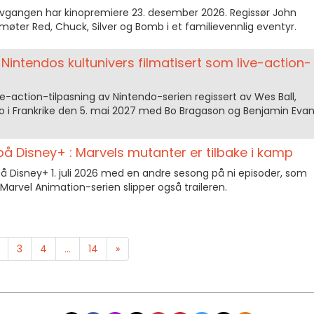
 Avgangen har kinopremiere 23. desember 2026. Regissør John
møter Red, Chuck, Silver og Bomb i et familievennlig eventyr.
Nintendos kultunivers filmatisert som live-action-
ve-action-tilpasning av Nintendo-serien regissert av Wes Ball,
 i Frankrike den 5. mai 2027 med Bo Bragason og Benjamin Eva
å Disney+ : Marvels mutanter er tilbake i kamp
å Disney+ 1. juli 2026 med en andre sesong på ni episoder, som
Marvel Animation-serien slipper også traileren.
3
4
...
14
»