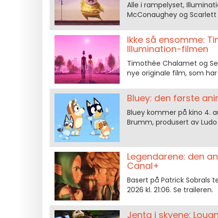
Alle i rampelyset, Illumin
McConaughey og Scarlett J
Ikke så ensomme: T
Illumination-filmen
Timothée Chalamet og Sele
nye originale film, som har
Bluey: den første an
Bluey kommer på kino 4. aug
Brumm, produsert av Ludo S
Legendarene: den an
Canal+
Basert på Patrick Sobrals t
2026 kl. 21:06. Se traileren.
Jenta i skyene: Lou