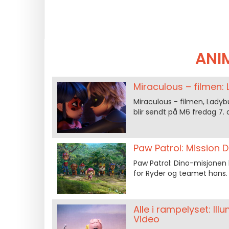
ANI
Miraculous – filmen:
Miraculous - filmen, Ladyb
blir sendt på M6 fredag 7. a
Paw Patrol: Mission 
Paw Patrol: Dino-misjonen
for Ryder og teamet hans.
Alle i rampelyset: Il
Video