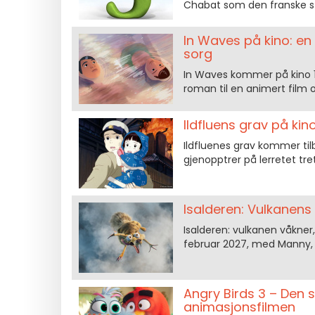
Chabat som den franske 
In Waves på kino: en
sorg
In Waves kommer på kino 1
roman til en animert film 
Ildfluens grav på kin
Ildfluenes grav kommer tilba
gjenopptrer på lerretet tret
Isalderen: Vulkanens
Isalderen: vulkanen våkner,
februar 2027, med Manny, Si
Angry Birds 3 – Den 
animasjonsfilmen