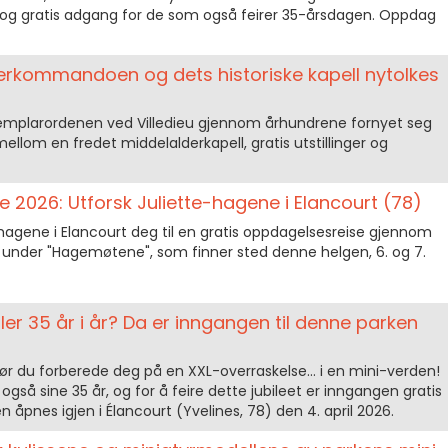
og gratis adgang for de som også feirer 35-årsdagen. Oppdag
erkommandoen og dets historiske kapell nytolkes
r Templarordenen ved Villedieu gjennom århundrene fornyet seg
 mellom en fredet middelalderkapell, gratis utstillinger og
 2026: Utforsk Juliette-hagene i Elancourt (78)
te-hagene i Elancourt deg til en gratis oppdagelsesreise gjennom
r under "Hagemøtene", som finner sted denne helgen, 6. og 7.
yller 35 år i år? Da er inngangen til denne parken
, bør du forberede deg på en XXL-overraskelse… i en mini-verden!
gså sine 35 år, og for å feire dette jubileet er inngangen gratis
rken åpnes igjen i Élancourt (Yvelines, 78) den 4. april 2026.