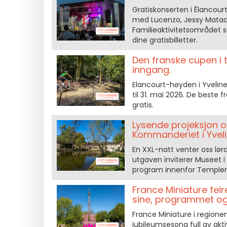
Gratiskonserten i Élancourt
med Lucenzo, Jessy Matado
Familieaktivitetsområdet s
dine gratisbilletter.
Den franske cupen i t
inngang.
Elancourt-høyden i Yveline
til 31. mai 2026. De beste 
gratis.
Lysende projeksjon o
Kommanderiet i Yvel
En XXL-natt venter oss lø
utgaven inviterer Museet i
program innenfor Templer
France Miniature feir
sine, programmet o
France Miniature i regionen 
jubileumsesong full av akti