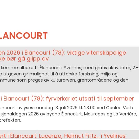
LANCOURT
n 2026 i Élancourt (78): viktige vitenskapelige
e bør gå glipp av
komme tilbake til Élancourt i Yvelines, med gratis aktiviteter, 2.–
 utgaven gir mulighet til å utforske forskning, miljø og
ommune som preges av kulturarven, grøntområdene og den
Élancourt (78): fyrverkeriet utsatt til september
 Élancourt avlyses mandag 13. juli 2026 kl. 23:00 ved Coulée Verte,
asjonaldagen 2026 av byene Élancourt, Maurepas og La Verrière,
prefekten.
t i Élancourt: Lucenzo, Helmut Fritz... i Yvelines