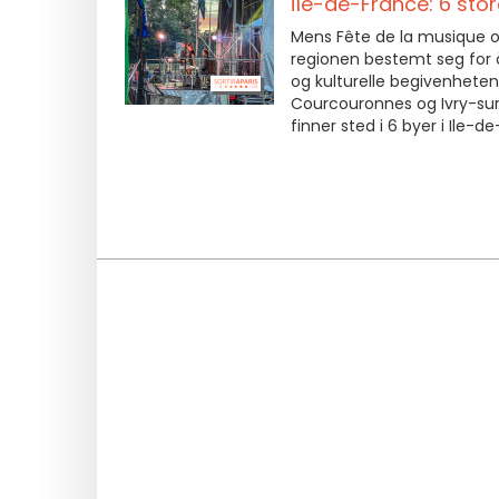
Île-de-France: 6 sto
Mens Fête de la musique offi
regionen bestemt seg for å 
og kulturelle begivenheten. 
Courcouronnes og Ivry-sur
finner sted i 6 byer i Ile