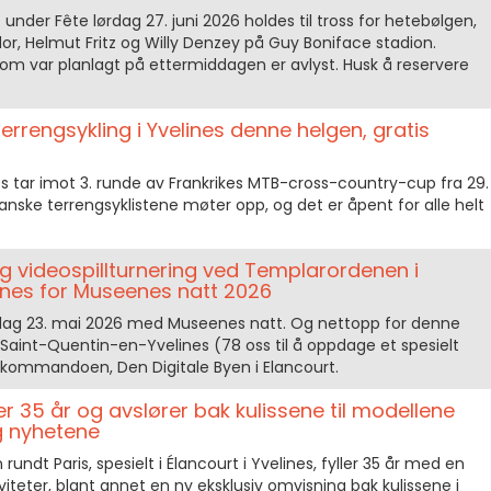
 under Fête lørdag 27. juni 2026 holdes til tross for hetebølgen,
r, Helmut Fritz og Willy Denzey på Guy Boniface stadion.
om var planlagt på ettermiddagen er avlyst. Husk å reservere
errengsykling i Yvelines denne helgen, gratis
s tar imot 3. runde av Frankrikes MTB-cross-country-cup fra 29.
franske terrengsyklistene møter opp, og det er åpent for alle helt
g videospillturnering ved Templarordenen i
ines for Museenes natt 2026
rdag 23. mai 2026 med Museenes natt. Og nettopp for denne
 Saint-Quentin-en-Yvelines (78 oss til å oppdage et spesielt
kommandoen, Den Digitale Byen i Elancourt.
er 35 år og avslører bak kulissene til modellene
g nyhetene
rundt Paris, spesielt i Élancourt i Yvelines, fyller 35 år med en
viteter, blant annet en ny eksklusiv omvisning bak kulissene i