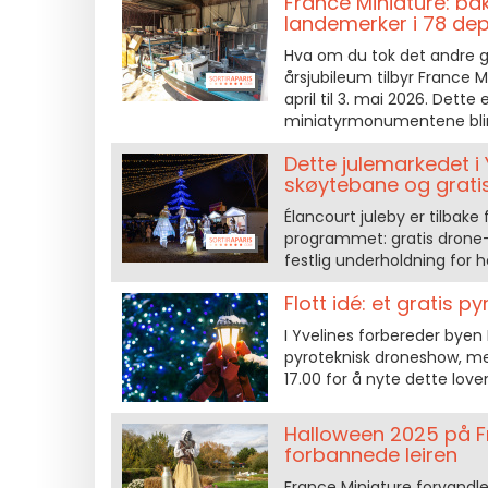
France Miniature: ba
landemerker i 78 de
Hva om du tok det andre g
årsjubileum tilbyr France M
april til 3. mai 2026. Dett
miniatyrmonumentene blir t
Dette julemarkedet i 
skøytebane og gratis
Élancourt juleby er tilbake 
programmet: gratis drone- 
festlig underholdning for hel
Flott idé: et gratis p
I Yvelines forbereder bye
pyroteknisk droneshow, med 
17.00 for å nyte dette lov
Halloween 2025 på F
forbannede leiren
France Miniature forvandle