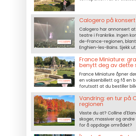
Calogero på konsert i
Calogero har annonsert at 
teatre i Frankrike. Ingen ko
de-France-regionen, blant
Enghien-les-Bains. Sjekk 
France Miniature: gr
benytt deg av dette 
France Miniature åpner døre
en voksenbillett og få en bar
forutsatt at du bestiller b
Vandring: en tur på C
regionen
Visste du at? Colline d'Ela
skoger, massiver og andre 
for å oppdage området?