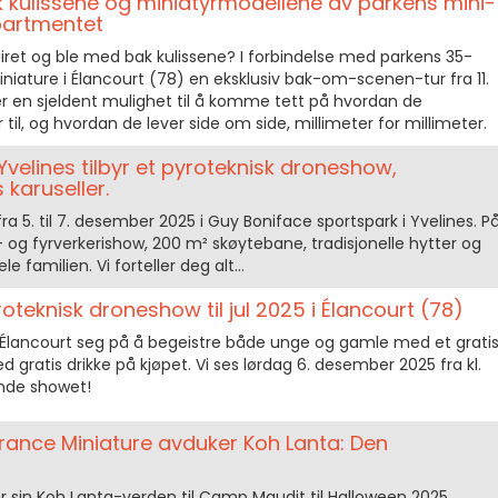
k kulissene og miniatyrmodellene av parkens mini-
partmentet
iret og ble med bak kulissene? I forbindelse med parkens 35-
iniature i Élancourt (78) en eksklusiv bak-om-scenen-tur fra 11.
e er en sjeldent mulighet til å komme tett på hvordan de
il, og hvordan de lever side om side, millimeter for millimeter.
Yvelines tilbyr et pyroteknisk droneshow,
 karuseller.
fra 5. til 7. desember 2025 i Guy Boniface sportspark i Yvelines. P
og fyrverkerishow, 200 m² skøytebane, tradisjonelle hytter og
e familien. Vi forteller deg alt...
yroteknisk droneshow til jul 2025 i Élancourt (78)
n Élancourt seg på å begeistre både unge og gamle med et grati
gratis drikke på kjøpet. Vi ses lørdag 6. desember 2025 fra kl.
ende showet!
rance Miniature avduker Koh Lanta: Den
r sin Koh Lanta-verden til Camp Maudit til Halloween 2025.