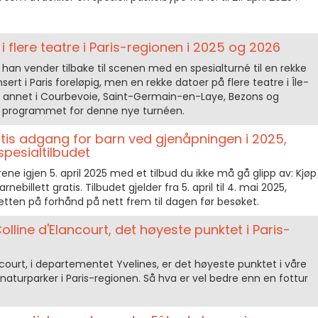
 flere teatre i Paris-regionen i 2025 og 2026
han vender tilbake til scenen med en spesialturné til en rekke
nsert i Paris foreløpig, men en rekke datoer på flere teatre i Île-
 annet i Courbevoie, Saint-Germain-en-Laye, Bezons og
ut programmet for denne nye turnéen.
atis adgang for barn ved gjenåpningen i 2025,
spesialtilbudet
ne igjen 5. april 2025 med et tilbud du ikke må gå glipp av: Kjøp
nebillett gratis. Tilbudet gjelder fra 5. april til 4. mai 2025,
illetten på forhånd på nett frem til dagen før besøket.
olline d'Elancourt, det høyeste punktet i Paris-
ncourt, i departementet Yvelines, er det høyeste punktet i våre
naturparker i Paris-regionen. Så hva er vel bedre enn en fottur