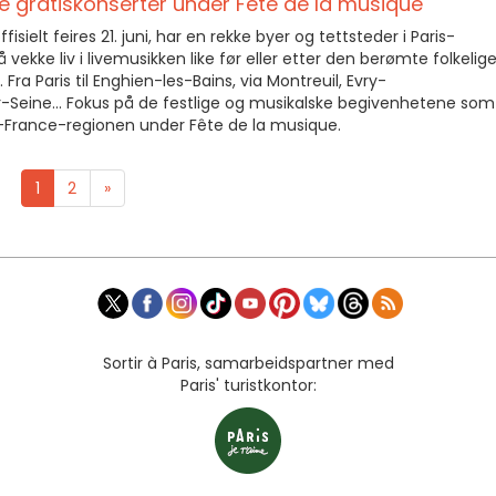
re gratiskonserter under Fête de la musique
sielt feires 21. juni, har en rekke byer og tettsteder i Paris-
vekke liv i livemusikken like før eller etter den berømte folkelig
Fra Paris til Enghien-les-Bains, via Montreuil, Evry-
-Seine... Fokus på de festlige og musikalske begivenhetene som
-de-France-regionen under Fête de la musique.
1
2
»
Sortir à Paris, samarbeidspartner med
Paris' turistkontor: