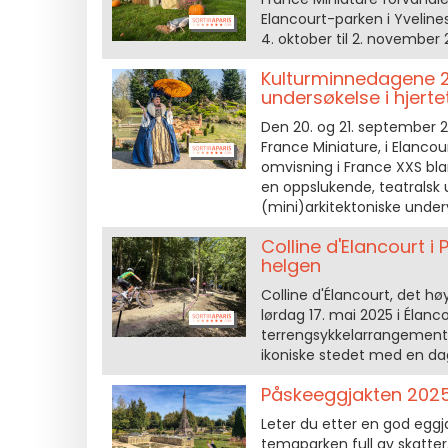
Elancourt-parken i Yveline
4. oktober til 2. november 
Kulturminnedagene 2
undersøkelse i hjer
Den 20. og 21. september 
France Miniature, i Elancou
omvisning i France XXS bl
en oppslukende, teatralsk 
(mini)arkitektoniske under
Colline d'Elancourt 
helgen
Colline d'Élancourt, det hø
lørdag 17. mai 2025 i Élanco
terrengsykkelarrangemente
ikoniske stedet med en da
Påskeeggjakten 2025,
Leter du etter en god eggja
temaparken full av skatter, 