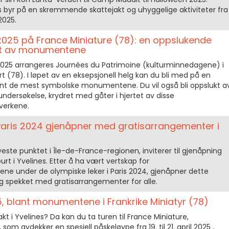
s byr på en skremmende skattejakt og uhyggelige aktiviteter fra
2025.
025 på France Miniature (78): en oppslukende
tet av monumentene
2025 arrangeres Journées du Patrimoine (kulturminnedagene) i
rt (78). I løpet av en eksepsjonell helg kan du bli med på en
ant de mest symbolske monumentene. Du vil også bli oppslukt a
undersøkelse, krydret med gåter i hjertet av disse
verkene.
i Paris 2024 gjenåpner med gratisarrangementer i
yeste punktet i Île-de-France-regionen, inviterer til gjenåpning
urt i Yvelines. Etter å ha vært vertskap for
ne under de olympiske leker i Paris 2024, gjenåpner dette
g spekket med gratisarrangementer for alle.
 blant monumentene i Frankrike Miniatyr (78)
kt i Yvelines? Da kan du ta turen til France Miniature,
som avdekker en spesiell påskeløype fra 19. til 21. april 2025 .