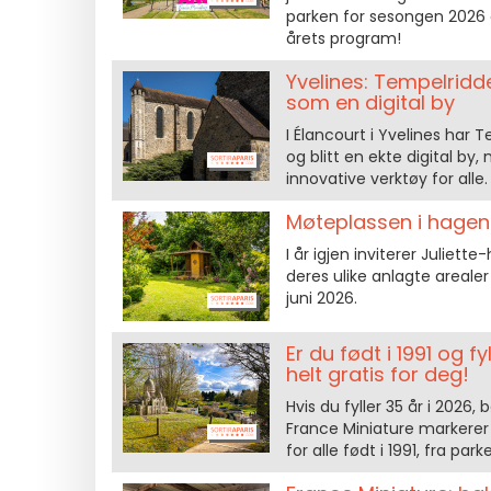
parken for sesongen 2026 
årets program!
Yvelines: Tempelridd
som en digital by
I Élancourt i Yvelines ha
og blitt en ekte digital by,
innovative verktøy for alle.
Møteplassen i hagene
I år igjen inviterer Juliet
deres ulike anlagte areale
juni 2026.
Er du født i 1991 og f
helt gratis for deg!
Hvis du fyller 35 år i 2026
France Miniature markerer o
for alle født i 1991, fra pa