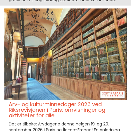
Arv- og kulturminnedager 2026 ved
Riksrevisjonen i Paris: omvisninger og
aktiviteter for alle
Det er tilbake: Arvdagene denne helgen 19. og 20.
september 2026 i Paris og Île-de-France! En anledning