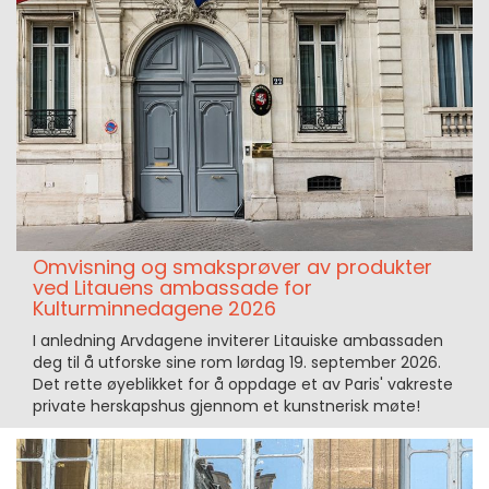
Omvisning og smaksprøver av produkter
ved Litauens ambassade for
Kulturminnedagene 2026
I anledning Arvdagene inviterer Litauiske ambassaden
deg til å utforske sine rom lørdag 19. september 2026.
Det rette øyeblikket for å oppdage et av Paris' vakreste
private herskapshus gjennom et kunstnerisk møte!