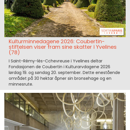
Kulturminnedagene 2026: Coubertin-
stiftelsen viser fram sine skatter i Yvelines
(78)
I Saint-Rémy-lès-Cchevreuse i Yvelines deltar
Fondasjonen de Coubertin i Kulturarvdagene 2026
lørdag 19. og søndag 20. september. Dette enestående
området på 30 hektar åpner sin bronsehage og en
minnesrute.