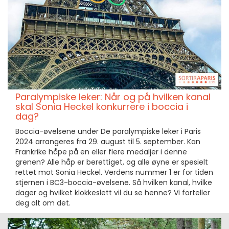
Paralympiske leker: Når og på hvilken kanal
skal Sonia Heckel konkurrere i boccia i
dag?
Boccia-øvelsene under De paralympiske leker i Paris
2024 arrangeres fra 29. august til 5. september. Kan
Frankrike håpe på en eller flere medaljer i denne
grenen? Alle håp er berettiget, og alle øyne er spesielt
rettet mot Sonia Heckel. Verdens nummer 1 er for tiden
stjernen i BC3-boccia-øvelsene. Så hvilken kanal, hvilke
dager og hvilket klokkeslett vil du se henne? Vi forteller
deg alt om det.