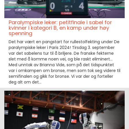
Paralympiske leker: petitfinale i sabel for
kvinner i kategori B, en kamp under høy
spenning
Det har vært en pangstart for rullestolfekting under De
paralympiske leker i Paris 2024! Tirsdag 3. september
var det sabelens tur til å briljere. De franske fekterne
slet med å komme noen vei, og ble raskt eliminert...
Med unntak av Brianna Vide, som på det tidspunktet
var i omkampen om bronse, men som tok seg videre til
semifinalen og gikk for bronse. Vi var der og forteller
deg alt om det...