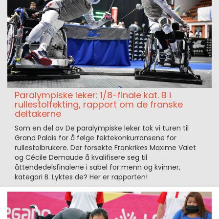
Paralympiske leker: 1/8-finale kat. B i
rullestolfekting, rapport om de franske
deltakerne
Som en del av De paralympiske leker tok vi turen til
Grand Palais for å følge fektekonkurransene for
rullestolbrukere. Der forsøkte Frankrikes Maxime Valet
og Cécile Demaude å kvalifisere seg til
åttendedelsfinalene i sabel for menn og kvinner,
kategori B. Lyktes de? Her er rapporten!