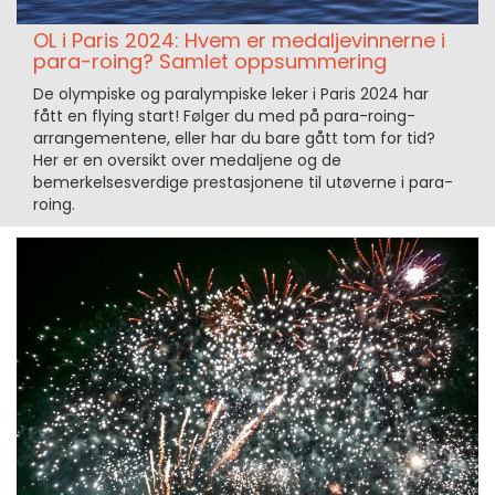
OL i Paris 2024: Hvem er medaljevinnerne i
para-roing? Samlet oppsummering
De olympiske og paralympiske leker i Paris 2024 har
fått en flying start! Følger du med på para-roing-
arrangementene, eller har du bare gått tom for tid?
Her er en oversikt over medaljene og de
bemerkelsesverdige prestasjonene til utøverne i para-
roing.