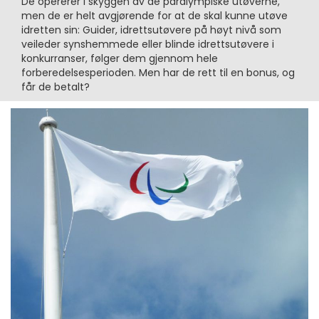
De opererer i skyggen av de paralympiske utøverne,
men de er helt avgjørende for at de skal kunne utøve
idretten sin: Guider, idrettsutøvere på høyt nivå som
veileder synshemmede eller blinde idrettsutøvere i
konkurranser, følger dem gjennom hele
forberedelsesperioden. Men har de rett til en bonus, og
får de betalt?