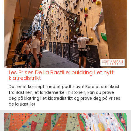
Les Prises De La Bastille: buldring i et nytt
klatredistrikt
Det er et konsept med et godt navn! Bare et steinkast
fra Bastillen, et landemerke i historien, kan du prøve
deg på klatring i et klatredistrikt og prøve deg på Prises
de la Bastille!