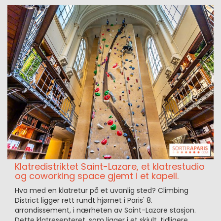
Klatredistriktet Saint-Lazare, et klatrestudio
og coworking space gjemt i et kapell.
Hva med en klatretur på et uvanlig sted? Climbing
District ligger rett rundt hjørnet i Paris' 8.
arrondissement, i nærheten av Saint-Lazare stasjon.
Dette klatresenteret, som ligger i et skjult, tidligere