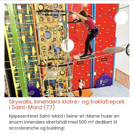
Skywalls, innendørs klatre- og treklatrepark
i Saint-Mard (77)
Kjøpesenteret Saint-Mard i Seine-et-Marne huser en
enorm innendørs idrettshall med 500 m² dedikert til
accrobranche og buldring!