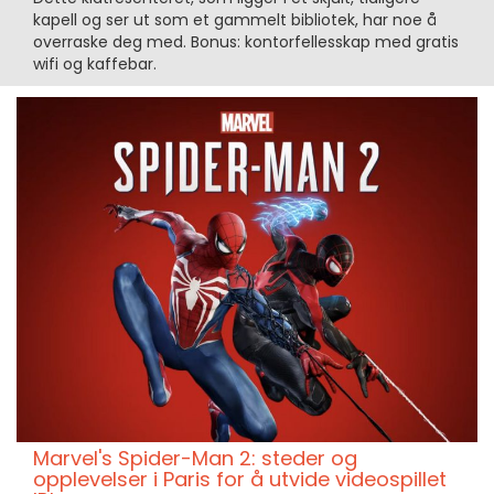
kapell og ser ut som et gammelt bibliotek, har noe å
overraske deg med. Bonus: kontorfellesskap med gratis
wifi og kaffebar.
Marvel's Spider-Man 2: steder og
opplevelser i Paris for å utvide videospillet