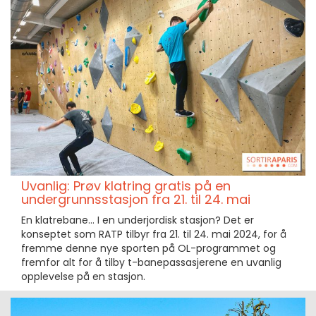
Uvanlig: Prøv klatring gratis på en
undergrunnsstasjon fra 21. til 24. mai
En klatrebane... I en underjordisk stasjon? Det er
konseptet som RATP tilbyr fra 21. til 24. mai 2024, for å
fremme denne nye sporten på OL-programmet og
fremfor alt for å tilby t-banepassasjerene en uvanlig
opplevelse på en stasjon.