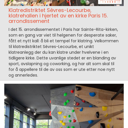
Klatredistriktet Sèvres-Lecourbe,
klatrehallen i hjertet av en kirke Paris 15.
arrondissement
I det 15. arrondissementet i Paris har Sainte-Rita-kirken,
som en gang var viet til helgenen for desperate saker,
fått et nytt kall: å bli et tempel for klatring. Velkommen
til klatredistriktet Sèvres-Lecourbe, et unikt
klatreanlegg der du kan klatre under hvelvene i en
tidligere kirke. Dette uvanlige stedet er en blanding av
sport, avslapning og coworking, og har alt som skal til
for å appellere til de av oss som er ute etter noe nytt
og annerledes.