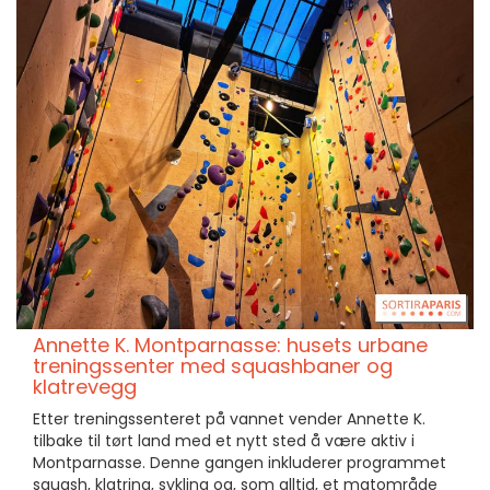
Annette K. Montparnasse: husets urbane
treningssenter med squashbaner og
klatrevegg
Etter treningssenteret på vannet vender Annette K.
tilbake til tørt land med et nytt sted å være aktiv i
Montparnasse. Denne gangen inkluderer programmet
squash, klatring, sykling og, som alltid, et matområde