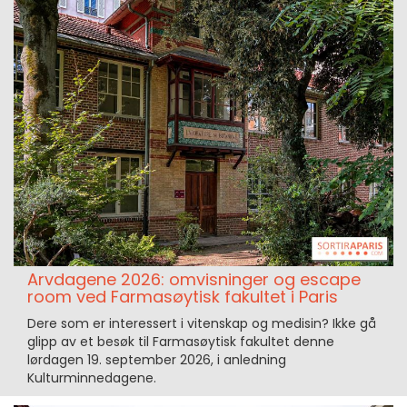
Arvdagene 2026: omvisninger og escape
room ved Farmasøytisk fakultet i Paris
Dere som er interessert i vitenskap og medisin? Ikke gå
glipp av et besøk til Farmasøytisk fakultet denne
lørdagen 19. september 2026, i anledning
Kulturminnedagene.