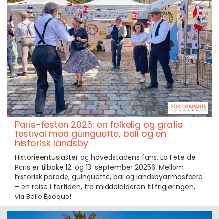
Paris-festen 2026: en folkelig og gratis
festival med guinguette, ball og en
historisk landsby
Historieentusiaster og hovedstadens fans, La Fête de
Paris er tilbake 12. og 13. september 20256. Mellom
historisk parade, guinguette, bal og landsbyatmosfære
– en reise i fortiden, fra middelalderen til frigjøringen,
via Belle Époque!