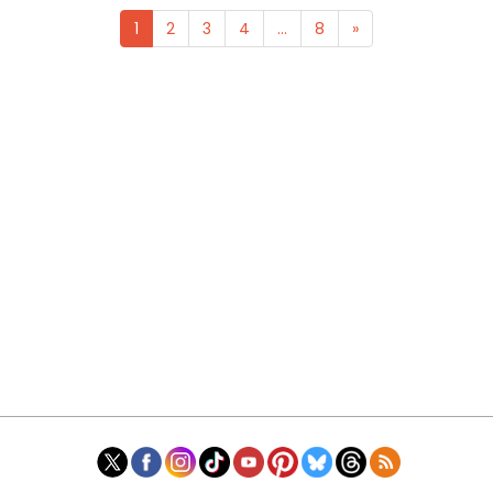
1
2
3
4
...
8
»