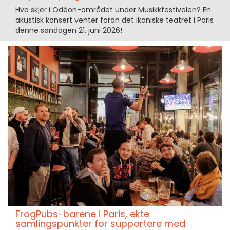
Hva skjer i Odéon-området under Musikkfestivalen? En
akustisk konsert venter foran det ikoniske teatret i Paris
denne søndagen 21. juni 2026!
FrogPubs-barene i Paris, ekte
samlingspunkter for supportere med