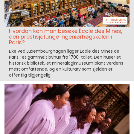
Hvordan kan man besøke École des Mines,
den prestisjetunge ingeniørhøgskolen i
Paris?
Like ved Luxembourghagen ligger École des Mines de
Paris i et gammelt byhus fra 1700-tallet. Den huser et
historisk bibliotek, et mineralogimuseum blant verdens
mest omfattende, og en kulturarv som sjelden er
offentlig tilgjengelig.