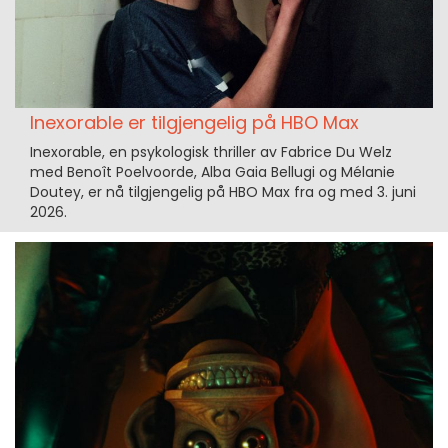
Inexorable er tilgjengelig på HBO Max
Inexorable, en psykologisk thriller av Fabrice Du Welz
med Benoît Poelvoorde, Alba Gaia Bellugi og Mélanie
Doutey, er nå tilgjengelig på HBO Max fra og med 3. juni
2026.