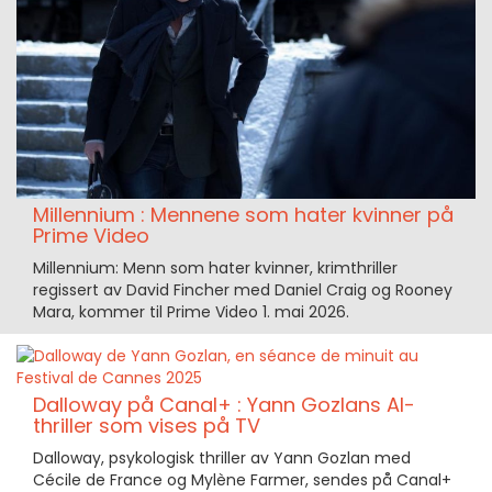
Millennium : Mennene som hater kvinner på
Prime Video
Millennium: Menn som hater kvinner, krimthriller
regissert av David Fincher med Daniel Craig og Rooney
Mara, kommer til Prime Video 1. mai 2026.
Dalloway på Canal+ : Yann Gozlans AI-
thriller som vises på TV
Dalloway, psykologisk thriller av Yann Gozlan med
Cécile de France og Mylène Farmer, sendes på Canal+