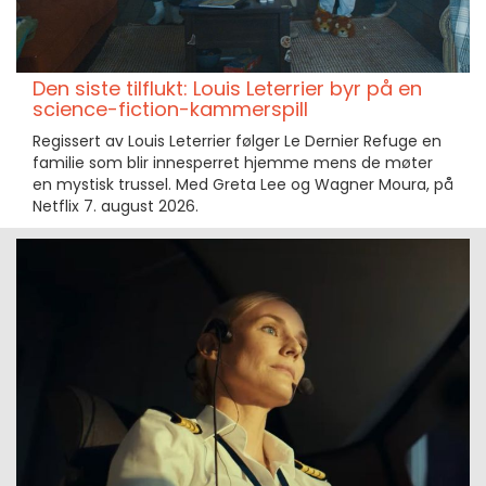
Den siste tilflukt: Louis Leterrier byr på en
science-fiction-kammerspill
Regissert av Louis Leterrier følger Le Dernier Refuge en
familie som blir innesperret hjemme mens de møter
en mystisk trussel. Med Greta Lee og Wagner Moura, på
Netflix 7. august 2026.