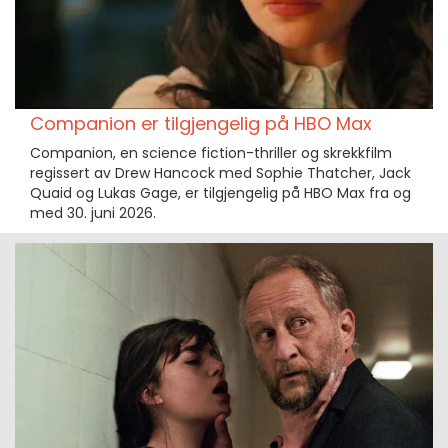
Companion er tilgjengelig på HBO Max
Companion, en science fiction-thriller og skrekkfilm
regissert av Drew Hancock med Sophie Thatcher, Jack
Quaid og Lukas Gage, er tilgjengelig på HBO Max fra og
med 30. juni 2026.