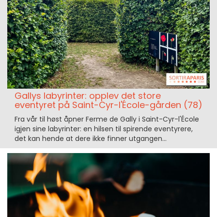
Gallys labyrinter: opplev det store
eventyret på Saint-Cyr-l'École-gården (78)
Fra vår til høst åpner Ferme de Gally i Saint-Cyr-l'École
igjen sine labyrinter: en hilsen til spirende eventyrere,
det kan hende at dere ikke finner utgangen...