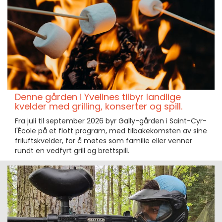
Denne gården i Yvelines tilbyr landlige
kvelder med grilling, konserter og spill.
Fra juli til september 2026 byr Gally-gården i Saint-Cyr-
l'École på et flott program, med tilbakekomsten av sine
friluftskvelder, for å møtes som familie eller venner
rundt en vedfyrt grill og brettspill.