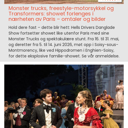
Monster trucks, freestyle-motorsykkel og
Transformers: showet forlenges i
nærheten av Paris – omtaler og bilder
Hold dere fast – dette blir hett: Hells Drivers Danglade
Show fortsetter showet like utenfor Paris med sine
Monster Trucks og spektakulære stunt. Fra 16. til 31. mai,
og deretter fra 5. til 14. juni 2026, møt opp i Soisy-sous-
Montmorency, like ved Hippodromen i Enghien-Soisy,
for dette eksplosive familie-showet. Se vår anmeldelse.