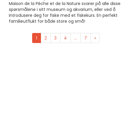
Maison de la Pêche et de la Nature svarer på alle disse
spørsmålene i sitt museum og akvarium, eller ved å
introdusere deg for fiske med et fiskekurs. En perfekt
familieutflukt for både store og små!
1
2
3
4
...
7
»