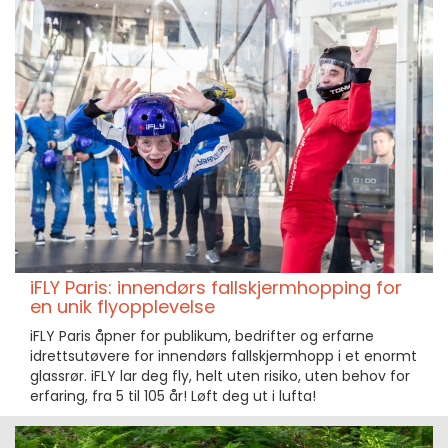
iFLY Paris: innendørs fallskjermhopping for
en unik flyopplevelse
iFLY Paris åpner for publikum, bedrifter og erfarne
idrettsutøvere for innendørs fallskjermhopp i et enormt
glassrør. iFLY lar deg fly, helt uten risiko, uten behov for
erfaring, fra 5 til 105 år! Løft deg ut i lufta!