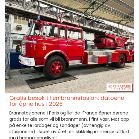
Gratis besøk til en brannstasjon: datoene
for åpne hus i 2026
Brannstasjonene i Paris og Île-de-France åpner dørene
gratis for alle som vil bli brannmenn, i fint vær. Møt opp
på enkelte lørdager og søndager (avhengig av
stasjonene) i løpet av året: en skikkelig immersiv utflukt
inn i brannmannslivet!