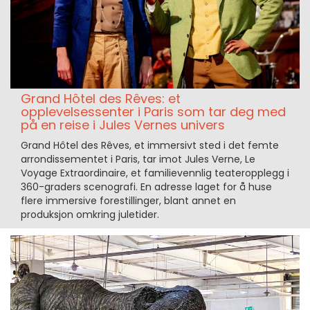
Grand Hôtel des Rêves: et
opplevelsessenter i Paris som tar deg med
på en reise i Jules Vernes univers
Grand Hôtel des Rêves, et immersivt sted i det femte
arrondissementet i Paris, tar imot Jules Verne, Le
Voyage Extraordinaire, et familievennlig teateropplegg i
360-graders scenografi. En adresse laget for å huse
flere immersive forestillinger, blant annet en
produksjon omkring juletider.