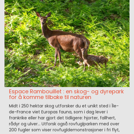
Espace Rambouillet : en skog- og dyrepark
for å komme tilbake til naturen
Midt i 250 hektar skog utforsker du et unikt sted i Île-
de-France viet Europas fauna, som i dag lever i
frankrike eller har gjort det tidligere: hjorter, fallhert,
rådyr og ulver… Utforsk også rovfuglparken med over
200 fugler som viser rovfugldemonstrasjoner i fri flyt,