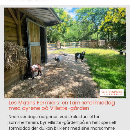
Les Matins Fermiers: en familieformiddag
med dyrene på Villette-gården
Noen søndagsmorgener, ved skolestart etter
sommerferien, byr Villette-gården på en helt spesiell
formiddag der du kan bli kjent med sine morsomme