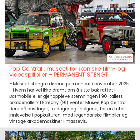
Pop Central : museet for ikoniske film- og
videospillbiler – PERMANENT STENGT
- Museet stengte dørene permanent i november 2025
- Hvem har vel ikke drømt om å sitte bak rattet i
Batmobile eller gjenoppleve stemningen i 90-tallets
arkadehaller? I Étréchy (91) venter Musée Pop Central
dere på onsdager, fredager og i helgene, for en total
innlevelse i popkulturen, med legendariske filmbiler og
vintage arkademaskiner i massevis.