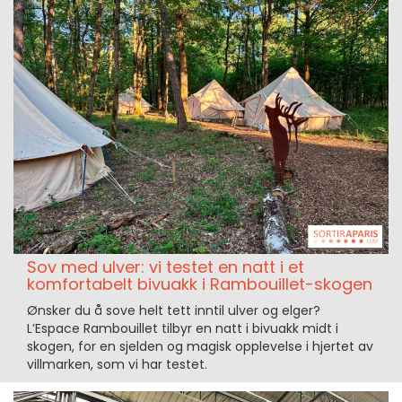
Sov med ulver: vi testet en natt i et
komfortabelt bivuakk i Rambouillet-skogen
Ønsker du å sove helt tett inntil ulver og elger?
L’Espace Rambouillet tilbyr en natt i bivuakk midt i
skogen, for en sjelden og magisk opplevelse i hjertet av
villmarken, som vi har testet.