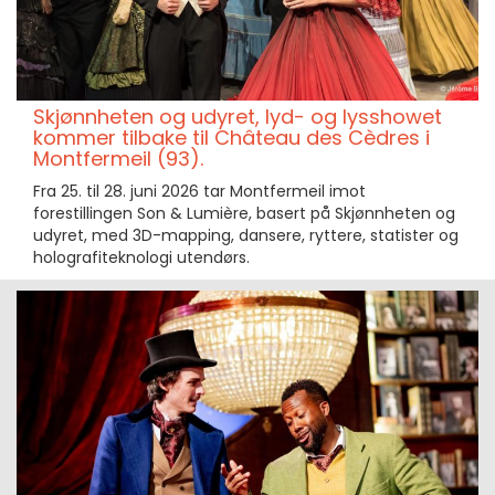
Skjønnheten og udyret, lyd- og lysshowet
kommer tilbake til Château des Cèdres i
Montfermeil (93).
Fra 25. til 28. juni 2026 tar Montfermeil imot
forestillingen Son & Lumière, basert på Skjønnheten og
udyret, med 3D-mapping, dansere, ryttere, statister og
holografiteknologi utendørs.