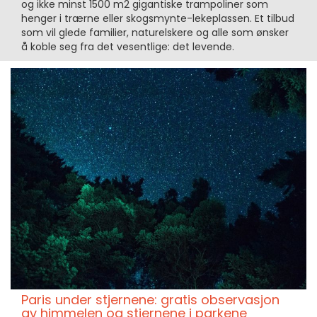
og ikke minst 1500 m2 gigantiske trampoliner som
henger i trærne eller skogsmynte-lekeplassen. Et tilbud
som vil glede familier, naturelskere og alle som ønsker
å koble seg fra det vesentlige: det levende.
Paris under stjernene: gratis observasjon
av himmelen og stjernene i parkene