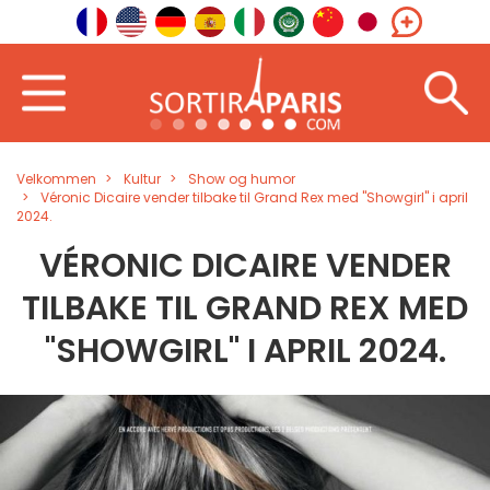
Velkommen
Kultur
Show og humor
Véronic Dicaire vender tilbake til Grand Rex med "Showgirl" i april
2024.
VÉRONIC DICAIRE VENDER
TILBAKE TIL GRAND REX MED
"SHOWGIRL" I APRIL 2024.