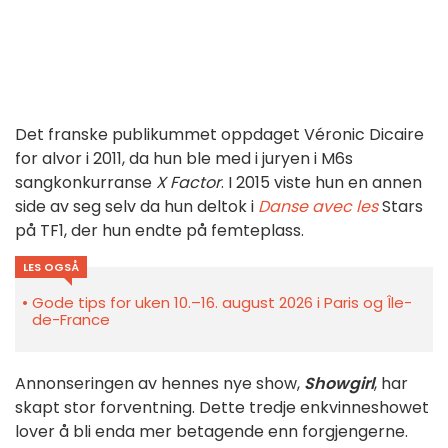
Det franske publikummet oppdaget Véronic Dicaire
for alvor i 2011, da hun ble med i juryen i M6s
sangkonkurranse
X Factor
. I 2015 viste hun en annen
side av seg selv da hun deltok i
Danse avec les
Stars
på TF1, der hun endte på femteplass.
LES OGSÅ
Gode tips for uken 10.–16. august 2026 i Paris og Île-
de-France
Annonseringen av hennes nye show,
Showgirl
, har
skapt stor forventning. Dette tredje enkvinneshowet
lover å bli enda mer betagende enn forgjengerne.