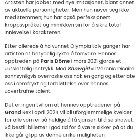
Artisten har jobbet med nye imitasjoner, blant annet
av aktuelle personligheter. Men hun nøyer seg ikke
med stemmen; hun har også perfeksjonert
kroppsspråket og mimikken sin for å sikre total
innlevelse i karakteren.
Etter allerede å ha vunnet Olympia tolv ganger har
artisten et betydelig rykte å forsvare. Hennes
opptreden på
Paris Dôme
i mars 2021 gjorde et
uutslettelig inntrykk. Med
Showgirl
vil Véronic Dicaire
sannsynligvis overraske oss nok en gang og etterlate
oss i ærefrykt og forbløffelse over hennes
uovertrufne talent.
Det er ingen tvil om at hennes opptredener på
Grand
Rex i april 2024 vil bli uforglemmelige kvelder
for alle som er så heldige å få sjansen til å se showet.
Så bestill billetter i god tid for å være sikker på at du
ikke går glipp av denne unike muligheten.