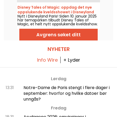
profesjonelle standup-komikere, og
potensielt fremtidige profesjonelle. Hver uke
Disney Tales of Magic: oppdag det nye
presenterer Café Oscar nye komikere.
oppslukende kveldsshowet i Disneyland
Nytt i Disneyland Paris! Siden 10. januar 2025
Paris
har temaparken tilbudt Disney Tales of
Magic, et helt nytt oppslukende kveldsshow.
På programmet: projeksjoner (ikke bare på
slottet), lyseffekter og, som alltid, scener
Avgrens søket ditt
inspirert av Disney- og Pixar-filmer!
NYHETER
Info Wire
+ Lyder
Lørdag
13:31
Notre-Dame de Paris stengt i flere dager i
september: hvorfor og hvilke datoer bør
unngås?
Fredag
18:31
Arvdagene 2026: omvisninger i