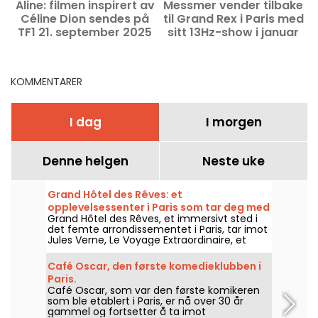
Aline: filmen inspirert av
Messmer vender tilbake
Céline Dion sendes på
til Grand Rex i Paris med
f
TF1 21. september 2025
sitt 13Hz-show i januar
o
2026
KOMMENTARER
I dag
I morgen
Denne helgen
Neste uke
Grand Hôtel des Rêves: et
opplevelsessenter i Paris som tar deg med
Grand Hôtel des Rêves, et immersivt sted i
på en reise i Jules Vernes univers
det femte arrondissementet i Paris, tar imot
Jules Verne, Le Voyage Extraordinaire, et
familievennlig teateropplegg i 360-graders
scenografi. En adresse laget for å huse flere
Café Oscar, den første komedieklubben i
immersive forestillinger, blant annet en
Paris.
produksjon omkring juletider.
Café Oscar, som var den første komikeren
som ble etablert i Paris, er nå over 30 år
gammel og fortsetter å ta imot