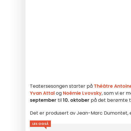
Teatersesongen starter på
Théâtre Antoin
Yvan Attal
og
Noémie Lvovsky
, som vi er m
september
til
10. oktober
på det berømte te
Det er produsert av Jean-Marc Dumontet, et
LES OGSÅ