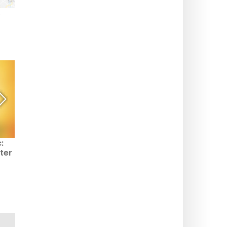
,
:
Check Up, den nye
tter
komedien av Sébastien
Thiery med Bernard
is
Campan i hovedrollen