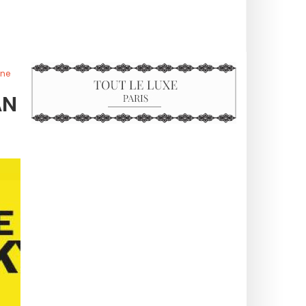
ine
AN