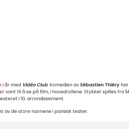
e
i år med
Vidéo Club
. Komedien av
Sébastien Thiéry
har
er vant til å se på film, i hovedrollene. Stykket spilles fra
1
ateret i 10. arrondissement.
 av de store navnene i parisisk teater.