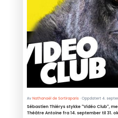
Av
Nathanaël de Sortiraparis
· Oppdatert 4. septem
Sébastien Thiérys stykke "Vidéo Club", me
Théâtre Antoine fra 14. september til 31. 