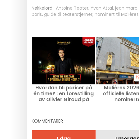
Nøkkelord :
Antoine Teater
,
Yvan Attal
,
jean marc
paris
,
guide til teaterstjerner
,
nominert til Molièr
Hvordan bli pariser på
Molières 2026
én time? : en forestilling
offisielle liste
av Olivier Giraud på
nominert
Théâtre des Nouveautés
KOMMENTARER
I dag
I morge