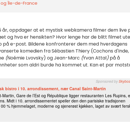
s og Île-de-France
25 år, oppdager at et mystisk webkamera filmer dem live 
et og hva er hensikten? Hvor lenge har de blitt filmet ut
eo på e-post. Bildene konfronterer dem med hverdagens
nyanserte komedien fra
Sébastien Thiery (Cochons d'Inde,
ne
(
Noémie Lvovsky) og Jean-Marc
(
Yvan Attal
)
på å
sannheter som aldri burde ha kommet ut. Kan et par motst