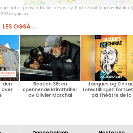
 dumontet
,
paris 10
,
Noémie Lvovsky
,
Porte Saint Martin-distriktet
es 2024-guiden
LES OGSÅ ...
: den
Bastion 36: en
Jacques og Chirac
n over
spennende krimthriller
forestillingen fortse
e
av Olivier Marchal
på Théâtre de la
Contrescarpe i Par
n
Denne helgen
Neste uke