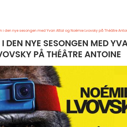
n i den nye sesongen med Yvan Attal og Noémie Lvovsky på Théâtre Anto
 I DEN NYE SESONGEN MED YV
VOVSKY PÅ THÉÂTRE ANTOINE