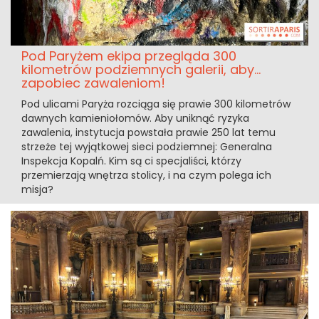
Pod Paryżem ekipa przegląda 300
kilometrów podziemnych galerii, aby...
zapobiec zawaleniom!
Pod ulicami Paryża rozciąga się prawie 300 kilometrów
dawnych kamieniołomów. Aby uniknąć ryzyka
zawalenia, instytucja powstała prawie 250 lat temu
strzeże tej wyjątkowej sieci podziemnej: Generalna
Inspekcja Kopalń. Kim są ci specjaliści, którzy
przemierzają wnętrza stolicy, i na czym polega ich
misja?