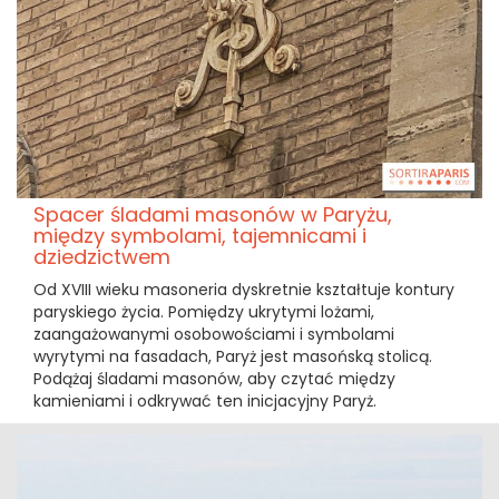
Spacer śladami masonów w Paryżu,
między symbolami, tajemnicami i
dziedzictwem
Od XVIII wieku masoneria dyskretnie kształtuje kontury
paryskiego życia. Pomiędzy ukrytymi lożami,
zaangażowanymi osobowościami i symbolami
wyrytymi na fasadach, Paryż jest masońską stolicą.
Podążaj śladami masonów, aby czytać między
kamieniami i odkrywać ten inicjacyjny Paryż.