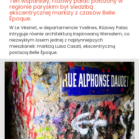
Ten wspaniały, różowy pałac położony w
regionie paryskim był siedzibą
ekscentrycznej markizy z czasów Belle
Époque.
W Le Vésinet, w departamencie Yvelines, Różowy Pałac
intryguje równie architekturą inspirowaną Wersalem, co
niezwykłym losem jednej z najsłynniejszych
mieszkanek: markizą Luisa Casati, ekscentryczną
postacią Belle Époque.