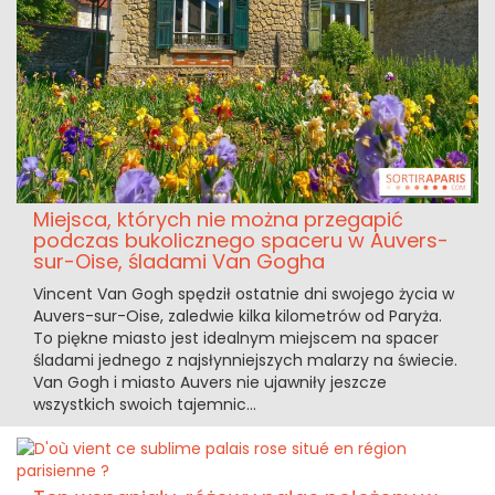
Miejsca, których nie można przegapić
podczas bukolicznego spaceru w Auvers-
sur-Oise, śladami Van Gogha
Vincent Van Gogh spędził ostatnie dni swojego życia w
Auvers-sur-Oise, zaledwie kilka kilometrów od Paryża.
To piękne miasto jest idealnym miejscem na spacer
śladami jednego z najsłynniejszych malarzy na świecie.
Van Gogh i miasto Auvers nie ujawniły jeszcze
wszystkich swoich tajemnic...