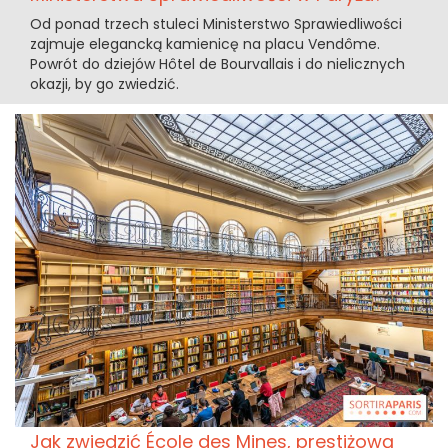
Od ponad trzech stuleci Ministerstwo Sprawiedliwości
zajmuje elegancką kamienicę na placu Vendôme.
Powrót do dziejów Hôtel de Bourvallais i do nielicznych
okazji, by go zwiedzić.
Jak zwiedzić École des Mines, prestiżową