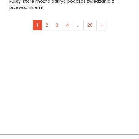
kulisy, które można odkryć podczas zwiedzania z
przewodnikiem!
1
2
3
4
...
20
»