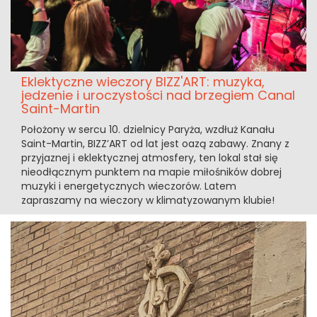
Eklektyczne wieczory BIZZ'ART: muzyka,
jedzenie i uroczystości nad brzegiem Canal
Saint-Martin
Położony w sercu 10. dzielnicy Paryża, wzdłuż Kanału
Saint-Martin, BIZZ’ART od lat jest oazą zabawy. Znany z
przyjaznej i eklektycznej atmosfery, ten lokal stał się
nieodłącznym punktem na mapie miłośników dobrej
muzyki i energetycznych wieczorów. Latem
zapraszamy na wieczory w klimatyzowanym klubie!