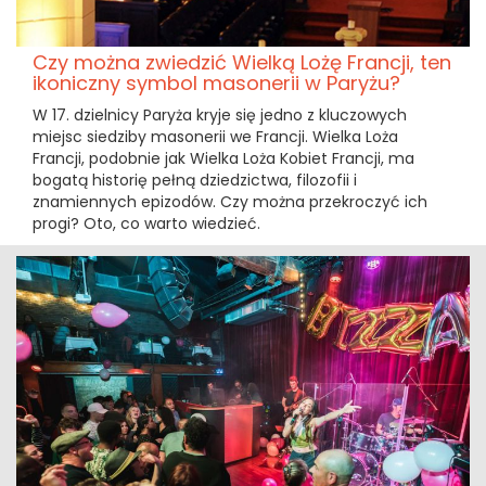
Czy można zwiedzić Wielką Lożę Francji, ten
ikoniczny symbol masonerii w Paryżu?
W 17. dzielnicy Paryża kryje się jedno z kluczowych
miejsc siedziby masonerii we Francji. Wielka Loża
Francji, podobnie jak Wielka Loża Kobiet Francji, ma
bogatą historię pełną dziedzictwa, filozofii i
znamiennych epizodów. Czy można przekroczyć ich
progi? Oto, co warto wiedzieć.