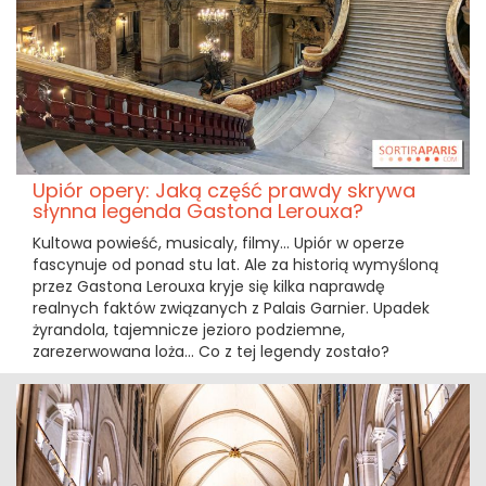
Upiór opery: Jaką część prawdy skrywa
słynna legenda Gastona Lerouxa?
Kultowa powieść, musicaly, filmy... Upiór w operze
fascynuje od ponad stu lat. Ale za historią wymyśloną
przez Gastona Lerouxa kryje się kilka naprawdę
realnych faktów związanych z Palais Garnier. Upadek
żyrandola, tajemnicze jezioro podziemne,
zarezerwowana loża... Co z tej legendy zostało?