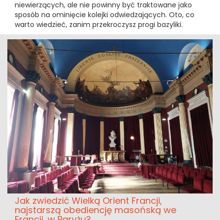
niewierzących, ale nie powinny być traktowane jako
sposób na ominięcie kolejki odwiedzających. Oto, co
warto wiedzieć, zanim przekroczysz progi bazyliki.
Jak zwiedzić Wielką Orient Francji,
najstarszą obediencję masońską we
Francji, w Paryżu?