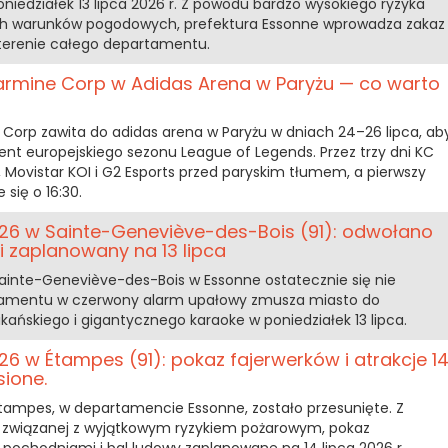
niedziałek 13 lipca 2026 r. Z powodu bardzo wysokiego ryzyka
ch warunków pogodowych, prefektura Essonne wprowadza zakaz
 terenie całego departamentu.
Karmine Corp w Adidas Arena w Paryżu — co warto
 Corp zawita do adidas arena w Paryżu w dniach 24–26 lipca, ab
nt europejskiego sezonu League of Legends. Przez trzy dni KC
y, Movistar KOI i G2 Esports przed paryskim tłumem, a pierwszy
się o 16:30.
6 w Sainte-Geneviève-des-Bois (91): odwołano
i zaplanowany na 13 lipca
inte-Geneviève-des-Bois w Essonne ostatecznie się nie
rtamentu w czerwony alarm upałowy zmusza miasto do
kańskiego i gigantycznego karaoke w poniedziałek 13 lipca.
6 w Étampes (91): pokaz fajerwerków i atrakcje 1
sione.
tampes, w departamencie Essonne, zostało przesunięte. Z
y związanej z wyjątkowym ryzykiem pożarowym, pokaz