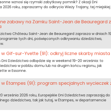
ssonne wznosi się rzymski zabytkowy pomnik? Z okazji Dni
ia 2026 roku, zapraszamy do odkrycia Wieży Trajany, tej miejskiej
czne zabawy na Zamku Saint-Jean de Beauregard z
a
iedzictwa Château Saint-Jean de Beauregard zaprasza w dniach 1
W programie tych dni, poświęconych odkrywaniu dziedzictwa,
ów.
w Gif-sur-Yvette (91): odkryj liczne skarby miasta
 Dni Dziedzictwa odbędzie się w weekend 19–20 września: to
ziedzictwa w pobliżu domu lub na drugim końcu regionu, jak
vette w Essonne.
6 w Étampes (91): program specjalnych wycieczek 
 20 września 2026 roku, Europejskie Dni Dziedzictwa zapraszają do
nego dziedzictwa, tak jak tutaj, w Étampes, w departamencie