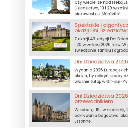
Czy wiecie, że nad rzeką E
Dziedzictwa, 19 i 20 wrześn
ciekawostki z Méréville!
Spektakle i giganty
okazji Dni Dziedzictw
Z okazji 43. edycji Dni Dz
i 20 września 2026 roku. 
zwiedzanie zamku i ogrod
Dni Dziedzictwa 2026 
Wydanie 2026 Europejskich
okazja, by odkryć skarby d
właśnie tutaj, w Gif-sur-Y
Dni Dziedzictwa 202
przewodnikiem
W sobotę, 19 i w niedzielę,
odkrywania bogactwa lokal
Essonne.