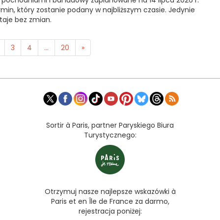
 pochodniami i bal ludowy zaplanowane na 14 lipca 2026 r.
rmin, który zostanie podany w najbliższym czasie. Jedynie
taje bez zmian.
3
4
...
20
»
Sortir à Paris, partner Paryskiego Biura
Turystycznego:
Otrzymuj nasze najlepsze wskazówki à
Paris et en Île de France za darmo,
rejestracja poniżej: