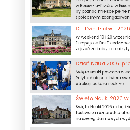
w Boissy-la-Rivière w Ess
by poznać miejsce pełne hi
społecznym zaangażowani
Dni Dziedzictwa 2026
W weekend 19 i 20 wrześn
Europejskie Dni Dziedzictw
zajrzeć za kulisy i do ukr
Dzień Nauki 2026: pro
Święto Nauki powraca w edyc
Polytechnique otwiera swe
atrakcji, pokazu i odkryć.
Święto Nauki 2026 w 
Święto Nauki 2026 odbędzie
festiwale i różnorodne atr
na szereg darmowych wydarz