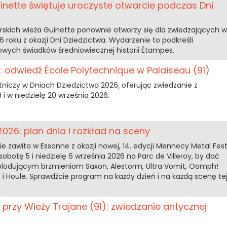
nette świętuje uroczyste otwarcie podczas Dni
rskich wieża Guinette ponownie otworzy się dla zwiedzających w
6 roku z okazji Dni Dziedzictwa. Wydarzenie to podkreśli
owych świadków średniowiecznej historii Étampes.
: odwiedź École Polytechnique w Palaiseau (91)
tniczy w Dniach Dziedzictwa 2026, oferując zwiedzanie z
i w niedzielę 20 września 2026.
026: plan dnia i rozkład na sceny
zawita w Essonne z okazji nowej, 14. edycji Mennecy Metal Fest
obotę 5 i niedzielę 6 września 2026 na Parc de Villeroy, by dać
plodującym brzmieniom Saxon, Alestorm, Ultra Vomit, Oomph!
i Houle. Sprawdźcie program na każdy dzień i na każdą scenę te
 przy Wieży Trajane (91): zwiedzanie antycznej