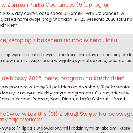
6 w Zamku i Parku Courances (91): program
wa 2026, aby odkryć oazę spokoju: Zamek i Park Courances, w
ą przed nami swoje progi w dniach 19 i 20 września 2026 roku na
odnikiem.
re, kemping z basenem na noc w sercu lasu
ostojowymi i komfortowymi domkami mobilnymi, camping de la
śników natury i wspinaczki w wyjątkowym otoczeniu, w sercu las
s de Massy 2026: pełny program na każdy dzień
assy powraca w środę 28 października do soboty 31 października
B w Massy, z nowym, eklektycznym programem. Co znajdziecie w
mille Yembe, Pamela, Noor, Dinaa, a także Golimar i Lézard.
ńcówka w Les Ulis (91) z okazji Święta Narodoweg
azy fajerwerków
 Święto 14 lipca z widowiskowymi i rodzinnymi atrakcjami, które