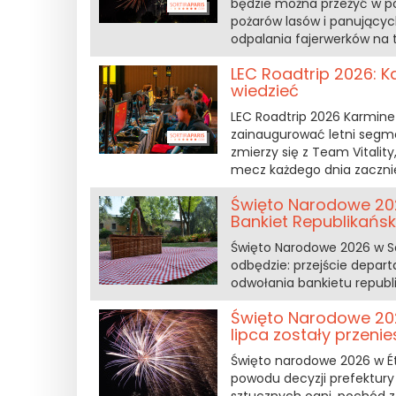
będzie można przeżyć w po
pożarów lasów i panujący
odpalania fajerwerków na
LEC Roadtrip 2026: 
wiedzieć
LEC Roadtrip 2026 Karmine
zainaugurować letni segme
zmierzy się z Team Vitalit
mecz każdego dnia zacznie 
Święto Narodowe 202
Bankiet Republikańsk
Święto Narodowe 2026 w Sa
odbędzie: przejście depa
odwołania bankietu republi
Święto Narodowe 202
lipca zostały przenie
Święto narodowe 2026 w É
powodu decyzji prefektur