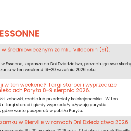
ESSONNE
 w średniowiecznym zamku Villeconin (91),
 w Essonne, zaprasza na Dni Dziedzictwa, prezentując swe skarb
ania w ten weekend 19–20 września 2026 roku.
i w ten weekend? Targi staroci i wyprzedaże
eściach Paryża 8–9 sierpnia 2026.
iążki, zabawki, meble lub przedmioty kolekcjonerskie… W ten
. targi staroci i giełdy wyprzedaży ożywiają paryskie
 gdzie warto poszperać w pobliżu Paryża.
zamku w Bierville w ramach Dni Dziedzictwa 2026
 powracają 19 i 20 września 2026 roku. Z tej okazji zamek Bierville