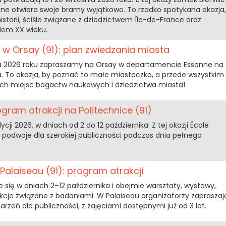
onne otwiera swoje bramy wyjątkowo. To rzadko spotykana okazja,
storii, ściśle związane z dziedzictwem Île-de-France oraz
em XX wieku.
 w Orsay (91): plan zwiedzania miasta
ia 2026 roku zapraszamy na Orsay w departamencie Essonne na
a. To okazja, by poznać to małe miasteczko, a przede wszystkim
ytych miejsc bogactw naukowych i dziedzictwa miasta!
gram atrakcji na Politechnice (91)
ji 2026, w dniach od 2 do 12 października. Z tej okazji École
 podwoje dla szerokiej publiczności podczas dnia pełnego
Palaiseau (91): program atrakcji
 się w dniach 2–12 października i obejmie warsztaty, wystawy,
akcje związane z badaniami. W Palaiseau organizatorzy zapraszaj
eń dla publiczności, z zajęciami dostępnymi już od 3 lat.