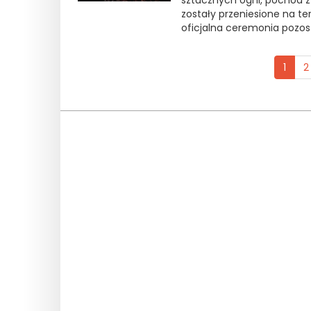
sztucznych ogni, pochód z
zostały przeniesione na te
oficjalna ceremonia pozos
1
2