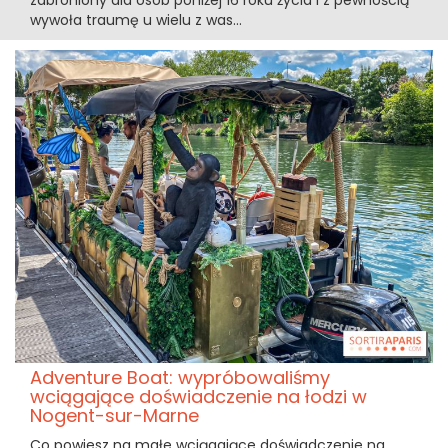
zabroniony dla osób poniżej 16 roku życia i z pewnością
wywoła traumę u wielu z was...
Adventure Boat: wypróbowaliśmy
wciągające doświadczenie na łodzi w
Nogent-sur-Marne
Co powiesz na małe wciągające doświadczenie na