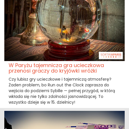
W Paryżu tajemnicza gra ucieczkowa
przenosi graczy do kryjówki wróżki
Czy lubisz gry ucieczkowe i tajemniczą atmosferę?
Żaden problem, bo Run out the Clock zaprasza do
wejścia do podziemi Sybille — pełnej przygód, w którą
wkłada się nie tylko zdolności jasnowidzącej. To
wszystko dzieje się w 15. dzielnicy!