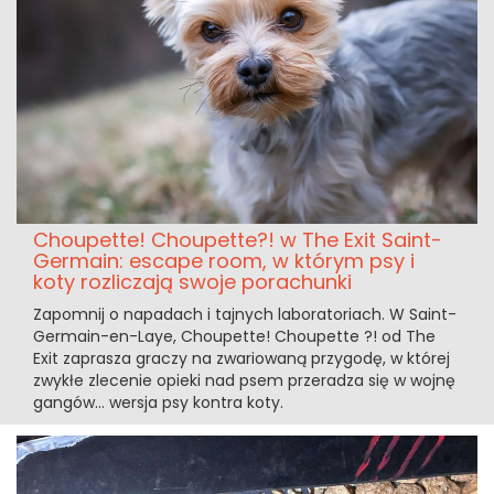
Choupette! Choupette?! w The Exit Saint-
Germain: escape room, w którym psy i
koty rozliczają swoje porachunki
Zapomnij o napadach i tajnych laboratoriach. W Saint-
Germain-en-Laye, Choupette! Choupette ?! od The
Exit zaprasza graczy na zwariowaną przygodę, w której
zwykłe zlecenie opieki nad psem przeradza się w wojnę
gangów... wersja psy kontra koty.