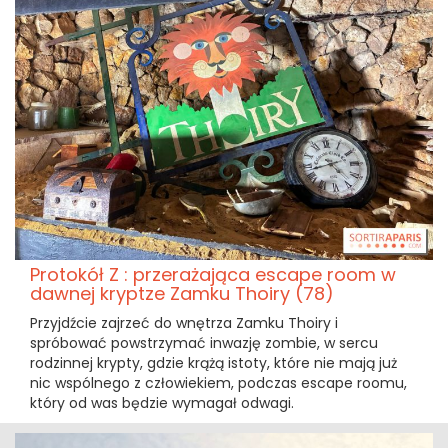
Protokół Z : przerażająca escape room w
dawnej kryptze Zamku Thoiry (78)
Przyjdźcie zajrzeć do wnętrza Zamku Thoiry i
spróbować powstrzymać inwazję zombie, w sercu
rodzinnej krypty, gdzie krążą istoty, które nie mają już
nic wspólnego z człowiekiem, podczas escape roomu,
który od was będzie wymagał odwagi.