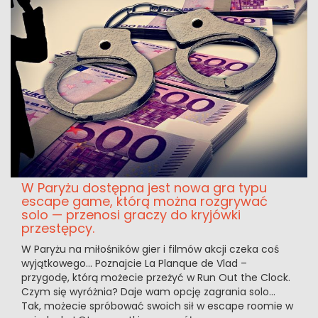
W Paryżu dostępna jest nowa gra typu
escape game, którą można rozgrywać
solo — przenosi graczy do kryjówki
przestępcy.
W Paryżu na miłośników gier i filmów akcji czeka coś
wyjątkowego... Poznajcie La Planque de Vlad –
przygodę, którą możecie przeżyć w Run Out the Clock.
Czym się wyróżnia? Daje wam opcję zagrania solo...
Tak, możecie spróbować swoich sił w escape roomie w