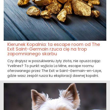
Kierunek Kopalnia: ta escape room od The
Exit Saint-Germain rzuca cię na trop
zapomnianego skarbu
Czy drążysz w poszukiwaniu żyły złota, nie opuszczając
Yvelines? To punkt wyjścia La Mine, escape roomu
oferowanego przez The Exit w Saint-Germain-en-Laye,
gdzie wasz zespół rusza ku eksploracji dawnej kopalni.