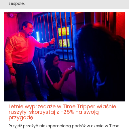
zespole.
Letnie wyprzedaże w Time Tripper właśnie
ruszyły: skorzystaj z -25% na swoją
przygodę!
Przyjdź przeżyć niezapomnianą podróż w czasie w Time