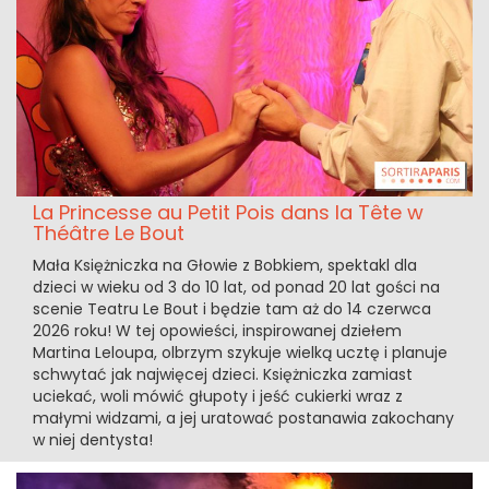
La Princesse au Petit Pois dans la Tête w
Théâtre Le Bout
Mała Księżniczka na Głowie z Bobkiem, spektakl dla
dzieci w wieku od 3 do 10 lat, od ponad 20 lat gości na
scenie Teatru Le Bout i będzie tam aż do 14 czerwca
2026 roku! W tej opowieści, inspirowanej dziełem
Martina Leloupa, olbrzym szykuje wielką ucztę i planuje
schwytać jak najwięcej dzieci. Księżniczka zamiast
uciekać, woli mówić głupoty i jeść cukierki wraz z
małymi widzami, a jej uratować postanawia zakochany
w niej dentysta!