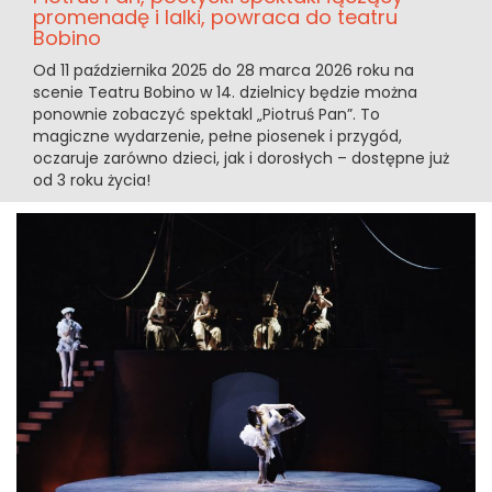
promenadę i lalki, powraca do teatru
Bobino
Od 11 października 2025 do 28 marca 2026 roku na
scenie Teatru Bobino w 14. dzielnicy będzie można
ponownie zobaczyć spektakl „Piotruś Pan”. To
magiczne wydarzenie, pełne piosenek i przygód,
oczaruje zarówno dzieci, jak i dorosłych – dostępne już
od 3 roku życia!