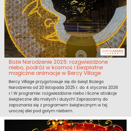
Boże Narodzenie 2025: rozgwieżdżone
niebo, podróż w kosmos i bezpłatne
magiczne animacje w Bercy Village
Bercy Village przygotowuje się do świąt Bożego
Narodzenia od 20 listopada 2025 r. do 4 stycznia 2026
r.! W programie: rozgwieżdżone niebo i liczne atrakcje
świąteczne dla małych i dużych! Zapraszamy do
zapoznania się z programem świątecznym w tej
uroczej alei pod gołym niebem.