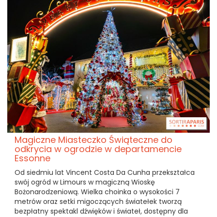
Magiczne Miasteczko Świąteczne do
odkrycia w ogrodzie w departamencie
Essonne
Od siedmiu lat Vincent Costa Da Cunha przekształca
swój ogród w Limours w magiczną Wioskę
Bożonarodzeniową. Wielka choinka o wysokości 7
metrów oraz setki migoczących światełek tworzą
bezpłatny spektakl dźwięków i świateł, dostępny dla