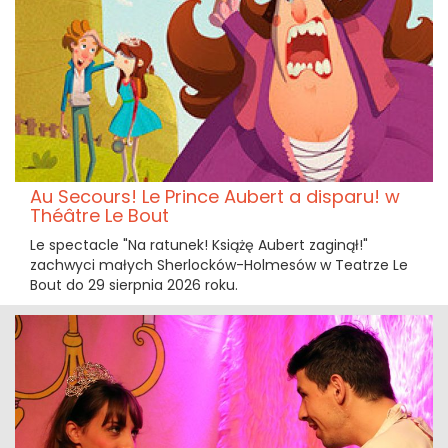
Au Secours! Le Prince Aubert a disparu! w
Théâtre Le Bout
Le spectacle "Na ratunek! Książę Aubert zaginął!"
zachwyci małych Sherlocków-Holmesów w Teatrze Le
Bout do 29 sierpnia 2026 roku.