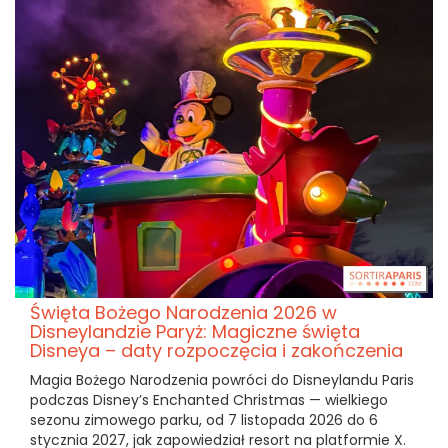
Święta Bożego Narodzenia 2026 w
Disneylandzie Paryż: Magiczne święta
Disneya – daty rozpoczęcia i zakończenia
Magia Bożego Narodzenia powróci do Disneylandu Paris
podczas Disney’s Enchanted Christmas — wielkiego
sezonu zimowego parku, od 7 listopada 2026 do 6
stycznia 2027, jak zapowiedział resort na platformie X.