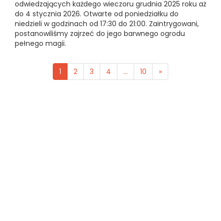
odwiedzających każdego wieczoru grudnia 2025 roku aż
do 4 stycznia 2026. Otwarte od poniedziałku do
niedzieli w godzinach od 17:30 do 21:00. Zaintrygowani,
postanowiliśmy zajrzeć do jego barwnego ogrodu
pełnego magii.
1
2
3
4
...
10
»