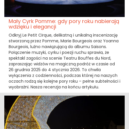
Mały Cyrk Pomme: gdy pory roku nabierają
wdzięku i elegancji
Odkryj Le Petit Cirque, delikatną i unikalną inscenizację
stworzoną przez Pomme, Marie Bourgeois oraz Yoanna
Bourgeois, luźno nawiązującą do albumu Saisons.
Połączenie muzyki, cyrku i poezji ruchu sprawia, że
spektakl zagości na scenie Teatru Bouffes du Nord,
zapraszając widzów na magiczną podróż w czasie od
26 grudnia 2025 do 4 stycznia 2026. To chwila
wyłączenia z codzienności, podczas której na naszych
oczach rodzą się kolejne pory roku – pełne subtelności i
wyobraźni. Nasza recenzja na końcu artykułu.