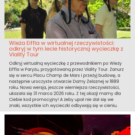
Wieża Eiffla w wirtualnej rzeczywistości:
odkryj w tym lecie historyczną wycieczkę z
Viality Tour
Odkryj wirtualną wycieczkę z przewodnikiem po Wieży
Eiffla w Paryżu, przygotowaną przez Viality Tour. Zanurz
się w sercu Placu Champ de Mars i przeżyj budowę, a
następnie uroczyste otwarcie Damy Żelaznej w 1889
roku. Nowa wersja, jeszcze wierniejsza rzeczywistości,
ukazała się 31 marca 2026 roku. Z tej okazji mamy dla
Ciebie kod promocyjny! A żeby upał nie dał się we
znaki, wszystkie ich wycieczki odbywają się w cieniu.