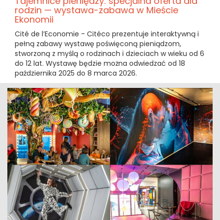
Tajemnice pieniędzy: specjalna oferta dla
rodzin — wystawa-zabawa w Mieście
Ekonomii
Cité de l’Economie - Citéco prezentuje interaktywną i
pełną zabawy wystawę poświęconą pieniądzom,
stworzoną z myślą o rodzinach i dzieciach w wieku od 6
do 12 lat. Wystawę będzie można odwiedzać od 18
października 2025 do 8 marca 2026.