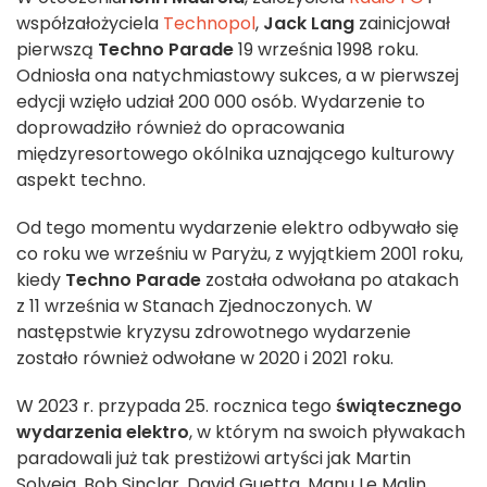
współzałożyciela
Technopol
,
Jack Lang
zainicjował
pierwszą
Techno Parade
19 września 1998 roku.
Odniosła ona natychmiastowy sukces, a w pierwszej
edycji wzięło udział 200 000 osób. Wydarzenie to
doprowadziło również do opracowania
międzyresortowego okólnika uznającego kulturowy
aspekt techno.
Od tego momentu wydarzenie elektro odbywało się
co roku we wrześniu w Paryżu, z wyjątkiem 2001 roku,
kiedy
Techno Parade
została odwołana po atakach
z 11 września w Stanach Zjednoczonych. W
następstwie kryzysu zdrowotnego wydarzenie
zostało również odwołane w 2020 i 2021 roku.
W 2023 r. przypada 25. rocznica tego
świątecznego
wydarzenia elektro
, w którym na swoich pływakach
paradowali już tak prestiżowi artyści jak Martin
Solveig, Bob Sinclar, David Guetta, Manu Le Malin,