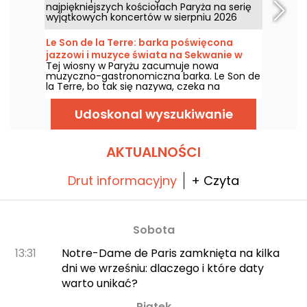
najpiękniejszych kościołach Paryża na serię
wyjątkowych koncertów w sierpniu 2026
roku. To wyjątkowe doświadczenie
muzyczne, które celebruje nadzieję, jedność
Le Son de la Terre: barka poświęcona
i odporność poprzez autentyczne pieśni
jazzowi i muzyce świata na Sekwanie w
Afroamerykańskiego Kościoła.
Tej wiosny w Paryżu zacumuje nowa
Paryżu
muzyczno-gastronomiczna barka. Le Son de
la Terre, bo tak się nazywa, czeka na
miłośników jazzu i muzyki świata w 5.
dzielnicy na wyjątkowe doświadczenie
Udoskonal wyszukiwanie
łączące koncerty, bistronomiczne posiłki i
bar koktajlowy.
AKTUALNOŚCI
Drut informacyjny
+ Czyta
Sobota
13:31
Notre-Dame de Paris zamknięta na kilka
dni we wrześniu: dlaczego i które daty
warto unikać?
Piątek