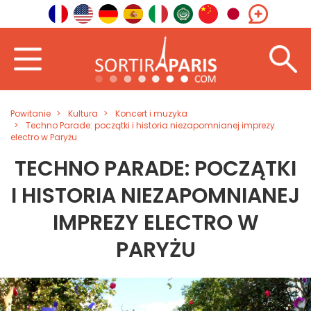
Powitanie
Kultura
Koncert i muzyka
Techno Parade: początki i historia niezapomnianej imprezy
electro w Paryżu
TECHNO PARADE: POCZĄTKI
I HISTORIA NIEZAPOMNIANEJ
IMPREZY ELECTRO W
PARYŻU