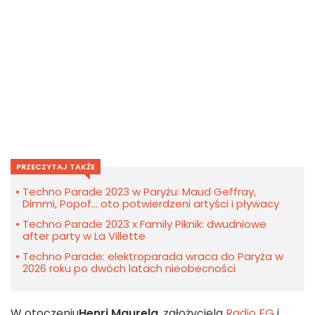
PRZECZYTAJ TAKŻE
Techno Parade 2023 w Paryżu: Maud Geffray,
Dimmi, Popof... oto potwierdzeni artyści i pływacy
Techno Parade 2023 x Family Piknik: dwudniowe
after party w La Villette
Techno Parade: elektroparada wraca do Paryża w
2026 roku po dwóch latach nieobecności
W otoczeniu
Henri Maurela
, założyciela
Radio FG
i