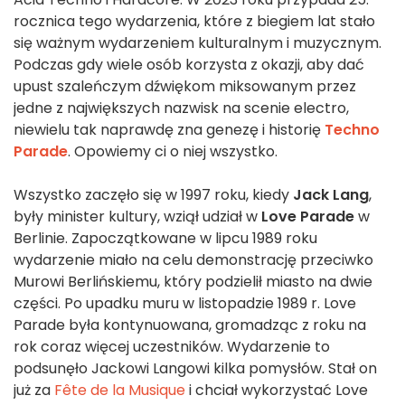
rocznica tego wydarzenia, które z biegiem lat stało
się ważnym wydarzeniem kulturalnym i muzycznym.
Podczas gdy wiele osób korzysta z okazji, aby dać
upust szaleńczym dźwiękom miksowanym przez
jedne z największych nazwisk na scenie electro,
niewielu tak naprawdę zna genezę i historię
Techno
Parade
. Opowiemy ci o niej wszystko.
Wszystko zaczęło się w 1997 roku, kiedy
Jack Lang
,
były minister kultury, wziął udział w
Love Parade
w
Berlinie. Zapoczątkowane w lipcu 1989 roku
wydarzenie miało na celu demonstrację przeciwko
Murowi Berlińskiemu, który podzielił miasto na dwie
części. Po upadku muru w listopadzie 1989 r. Love
Parade była kontynuowana, gromadząc z roku na
rok coraz więcej uczestników. Wydarzenie to
podsunęło Jackowi Langowi kilka pomysłów. Stał on
już za
Fête de la Musique
i chciał wykorzystać Love