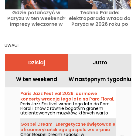
Gdzie potańczyć w
Techno Parade:
C
Paryżu w ten weekend?
elektroparada wraca do
Imprezy wieczorne w
Paryża w 2026 roku po
dniach 6–8 sierpnia
dwóch latach
2026.
nieobecności
UWAGI
Dzisiaj
Jutro
W ten weekend
W następnym tygodniu
Paris Jazz Festival 2026: darmowe
koncerty wracają tego lata na Parc Floral,
Paris Jazz Festival wraca tego lata do Parc
program
Floral i znów z równie bogatym gronem
utalentowanych muzyków, których warto
zobaczyć i posłuchać w malowniczym,
wiejskim otoczeniu. Oto program
Gospel Dream : Energetyczne świętowanie
bezpłatnych koncertów do odkrycia od 24
afroamerykańskiego gospelu w sierpniu
czerwca do 6 września 2026 roku!
Chór Gospel Dream zagości w
2026 roku w Paryżu