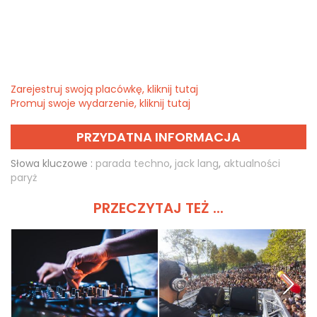
Zarejestruj swoją placówkę, kliknij tutaj
Promuj swoje wydarzenie, kliknij tutaj
PRZYDATNA INFORMACJA
Słowa kluczowe :
parada techno
,
jack lang
,
aktualności
paryż
PRZECZYTAJ TEŻ ...