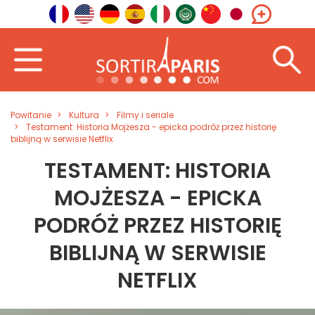
Powitanie
Kultura
Filmy i seriale
Testament: Historia Mojżesza - epicka podróż przez historię
biblijną w serwisie Netflix
TESTAMENT: HISTORIA
MOJŻESZA - EPICKA
PODRÓŻ PRZEZ HISTORIĘ
BIBLIJNĄ W SERWISIE
NETFLIX