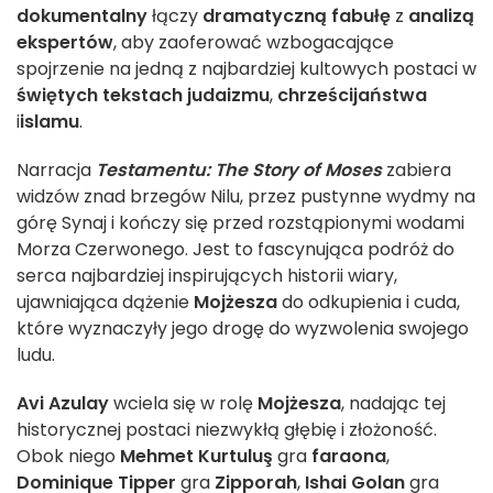
dokumentalny
łączy
dramatyczną fabułę
z
analizą
ekspertów
, aby zaoferować wzbogacające
spojrzenie na jedną z najbardziej kultowych postaci w
świętych tekstach
judaizmu
,
chrześcijaństwa
i
islamu
.
Narracja
Testamentu: The Story of Moses
zabiera
widzów znad brzegów Nilu, przez pustynne wydmy na
górę Synaj i kończy się przed rozstąpionymi wodami
Morza Czerwonego. Jest to fascynująca podróż do
serca najbardziej inspirujących historii wiary,
ujawniająca dążenie
Mojżesza
do odkupienia i cuda,
które wyznaczyły jego drogę do wyzwolenia swojego
ludu.
Avi Azulay
wciela się w rolę
Mojżesza
, nadając tej
historycznej postaci niezwykłą głębię i złożoność.
Obok niego
Mehmet Kurtuluş
gra
faraona
,
Dominique Tipper
gra
Zipporah
,
Ishai Golan
gra