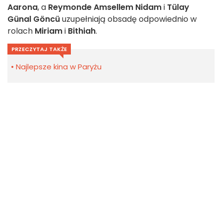
Aarona
, a
Reymonde Amsellem Nidam
i
Tülay
Günal Göncü
uzupełniają obsadę odpowiednio w
rolach
Miriam
i
Bithiah
.
PRZECZYTAJ TAKŻE
Najlepsze kina w Paryżu