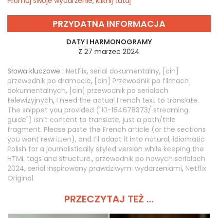
Promuj swoje wydarzenie, kliknij tutaj
PRZYDATNA INFORMACJA
DATY I HARMONOGRAMY
Z 27 marzec 2024
Słowa kluczowe :
Netflix
,
serial dokumentalny
,
[cin]
przewodnik po dramacie
,
[cin] Przewodnik po filmach
dokumentalnych
,
[cin] przewodnik po serialach
telewizyjnych
,
I need the actual French text to translate.
The snippet you provided ("i0-164678373/ streaming
guide") isn’t content to translate, just a path/title
fragment. Please paste the French article (or the sections
you want rewritten), and I’ll adapt it into natural, idiomatic
Polish for a journalistically styled version while keeping the
HTML tags and structure.
,
przewodnik po nowych serialach
2024
,
serial inspirowany prawdziwymi wydarzeniami
,
Netflix
Original
PRZECZYTAJ TEŻ ...