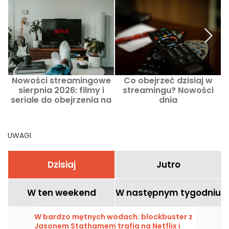
Nowości streamingowe
Co obejrzeć dzisiaj w
sierpnia 2026: filmy i
streamingu? Nowości
seriale do obejrzenia na
dnia
Netflixie, Disney+ i Prime
Video
UWAGI
Dzisiaj
Jutro
W ten weekend
W następnym tygodniu
W bardzo mętnych wodach: blockbuster z
Jasonem Stathamem trafia na Netflix i