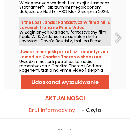
W niepewnych wodach film akcji z Jasonem
HBO Max
Stathamem i olbrzymimi megalodonami
dołącza do Netflix i HBO Max 2 sierpnia 2026.
In the Lost Lands : Fantastyczny film z Milla
Jovovich trafia na Prime Video
W Zaginionych Krainach, fantastyczny film
Paula W. S. Andersona z udziałem Milla
Jovovich i Dave'a Bautisty, trafi na Prime
Video 7 sierpnia 2026 roku.
Uwiedź mnie, jeśli potrafisz: romantyczna
komedia z Charlize Theron wchodzi na
Uwiedź mnie, jeśli potrafisz, komedia
Prime Video
romantyczna z Charlize Theron i Sethem
Rogenem, trafia na Prime Video 1 sierpnia
2026 roku.
Udoskonal wyszukiwanie
AKTUALNOŚCI
Drut informacyjny
+ Czyta