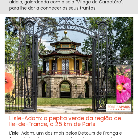
aldeia, galardoada com o selo "Village de Caractère",
para lhe dar a conhecer os seus trunfos.
L'Isle-Adam: a pepita verde da região de
Ile-de-France, a 25 km de Paris
L'Isle-Adam, um dos mais belos Detours de França e