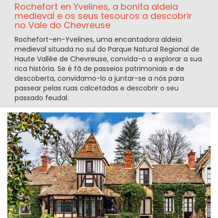
Rochefort en Yvelines, a bonita aldeia
medieval e os seus tesouros a descobrir
no Vale do Chevreuse
Rochefort-en-Yvelines, uma encantadora aldeia
medieval situada no sul do Parque Natural Regional de
Haute Vallée de Chevreuse, convida-o a explorar a sua
rica história. Se é fã de passeios patrimoniais e de
descoberta, convidamo-lo a juntar-se a nós para
passear pelas ruas calcetadas e descobrir o seu
passado feudal.