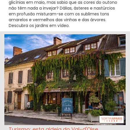
glicínias em maio, mas sabia que as cores do outono
não têm nada a invejar? Dálias, ásteres e nastúrcios
em profusão misturam-se com os sublimes tons
amarelos e vermelhos das vinhas e das árvores.
Descubra os jardins em vídeo.
Turismo: esta aldeia do Val-d'Oise,