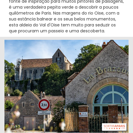
fonte de inspiração para muitos pintores de paisagens,
é uma verdadeira pepita verde a descobrir a poucos
quilómetros de Paris. Nas margens do rio Oise, com a
sua estância balnear e os seus belos monumentos,
esta aldeia do Val d'Oise tem muito para seduzir os
que procuram um passeio e uma descoberta.