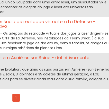
rtual único. Equipado com uma arma laser, um auscultador VR e
imentar as alegrias do jogo a laser em universos tão
os!
riência de realidade virtual em La Défense -
tivo
 Os adeptos da realidade virtual e dos jogos a laser dirigem-se
o CNIT de La Défense, nas instalações da Team Break. É a sua
 um fascinante jogo de tiro em RV, com a família, os amigos ou
s inimigos robóticos do planeta Firos.
 em Asnières sur Seine - definitivamente
me Evolution, que abriu as suas portas em Asnières-sur-Seine h
2 salas, 3 labirintos e 35 coletes de última geração, o LGE
 dias para se divertir ainda mais com a sua família, colegas ou
1