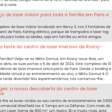
ã à noite.
ço de lazer indoor para toda a família em Paris e
lexo de lazer indoor localizado em Bercy 2, nos 3 Fontaines de
nt de Paris. Karting elétrico, parque de trampolins e laser tag
da para todas as idades, seja em família ou entre amigos.
o teste do centro de lazer imersivo de Rosny-
família? Dirija-se ao Nikito Domus, em Rosny-sous-Bois, um
e abriu as suas portas a 6 de abril de 2024. Este complexo de 10
ncia de lazer imersiva única perto de Paris. Desde o bowling e
alidade virtual e ao entretenimento ao vivo, o Nikito Domus é O
a tarde divertida! Nós experimentámos, nós contamos-lhe...
ges: a nossa descoberta do centro de lazer
se
á-lhe as boas-vindas ao seu centro de entretenimento de 3.90
comercial Westfield Les 4 Temps em La Défense. Com mais de
, um Laser Game de 800 m², um teatro 3D e muito mais, este