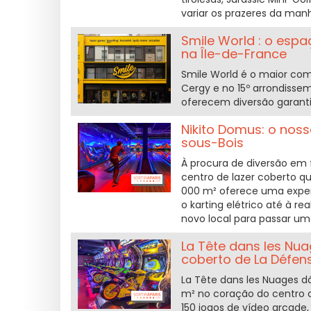
variar os prazeres da manh
Smile World : o espa
na Île-de-France
Smile World é o maior comp
Cergy e no 15º arrondisseme
oferecem diversão garanti
Nikito Domus: o noss
sous-Bois
À procura de diversão em 
centro de lazer coberto qu
000 m² oferece uma experiê
o karting elétrico até à re
novo local para passar um
La Tête dans les Nua
coberto de La Défen
La Tête dans les Nuages d
m² no coração do centro 
150 jogos de vídeo arcade