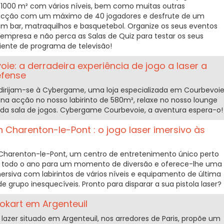
 1000 m² com vários níveis, bem como muitas outras
 acção com um máximo de 40 jogadores e desfrute de um
 bar, matraquilhos e basquetebol. Organize os seus eventos
 empresa e não perca as Salas de Quiz para testar os seus
nte de programa de televisão!
e: a derradeira experiência de jogo a laser a
éfense
, dirijam-se à Cybergame, uma loja especializada em Courbevoie
na acção no nosso labirinto de 580m², relaxe no nosso lounge
iada sala de jogos. Cybergame Courbevoie, a aventura espera-o!
 Charenton-le-Pont : o jogo laser imersivo às
Charenton-le-Pont, um centro de entretenimento único perto
te todo o ano para um momento de diversão e oferece-lhe uma
imersiva com labirintos de vários níveis e equipamento de última
grupo inesquecíveis. Pronto para disparar a sua pistola laser?
okart em Argenteuil
lazer situado em Argenteuil, nos arredores de Paris, propõe um