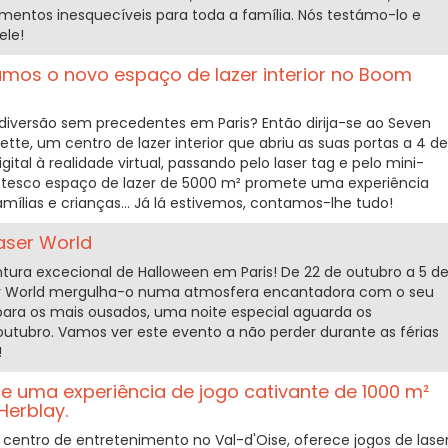
ntos inesquecíveis para toda a família. Nós testámo-lo e
ele!
ámos o novo espaço de lazer interior no Boom
iversão sem precedentes em Paris? Então dirija-se ao Seven
tte, um centro de lazer interior que abriu as suas portas a 4 de
igital à realidade virtual, passando pelo laser tag e pelo mini-
gantesco espaço de lazer de 5000 m² promete uma experiência
amílias e crianças... Já lá estivemos, contamos-lhe tudo!
aser World
ura excecional de Halloween em Paris! De 22 de outubro a 5 d
er World mergulha-o numa atmosfera encantadora com o seu
para os mais ousados, uma noite especial aguarda os
 outubro. Vamos ver este evento a não perder durante as férias
!
e uma experiência de jogo cativante de 1000 m²
Herblay.
 centro de entretenimento no Val-d'Oise, oferece jogos de lase