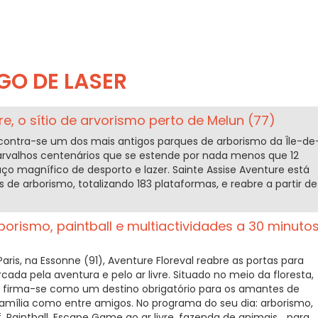
GO DE LASER
re, o sítio de arvorismo perto de Melun (77)
encontra-se um dos mais antigos parques de arborismo da Île-de
arvalhos centenários que se estende por nada menos que 12
o magnífico de desporto e lazer. Sainte Assise Aventure está
de arborismo, totalizando 183 plataformas, e reabre a partir de
rborismo, paintball e multiactividades a 30 minuto
aris, na Essonne (91), Aventure Floreval reabre as portas para
a pela aventura e pelo ar livre. Situado no meio da floresta,
r firma-se como um destino obrigatório para os amantes de
 família como entre amigos. No programa do seu dia: arborismo,
lf, Paintball, Escape Game ao ar livre, fazenda de animais… para