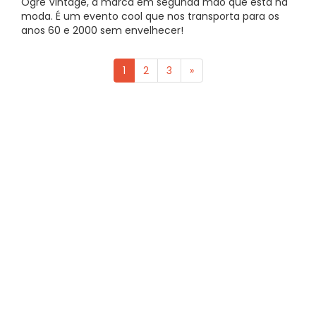
Ogre Vintage, a marca em segunda mão que está na
moda. É um evento cool que nos transporta para os
anos 60 e 2000 sem envelhecer!
1
2
3
»