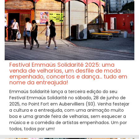
Festival Emmaüs Solidarité 2025: uma
venda de velharias, um desfile de moda
empenhado, concertos e dança... tudo em
nome da entreajuda!
Emmaüs Solidarité lança a terceira edição do seu
Festival Emmaüs Solidarité no sábado, 28 de junho de
2025, no Point Fort em Aubervilliers (93). Venha festejar
a cultura e a entreajuda, com uma animação muito
boa e uma grande feira de velharias, sem esquecer a
música e a comédia de artistas empenhados. Um por
todos, todos por um!