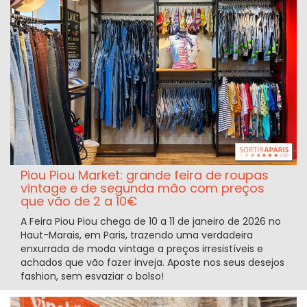
Piou Piou Market: grande feira de roupas
vintage e de segunda mão com preços
que vão de 2 a 10€
A Feira Piou Piou chega de 10 a 11 de janeiro de 2026 no
Haut-Marais, em Paris, trazendo uma verdadeira
enxurrada de moda vintage a preços irresistíveis e
achados que vão fazer inveja. Aposte nos seus desejos
fashion, sem esvaziar o bolso!