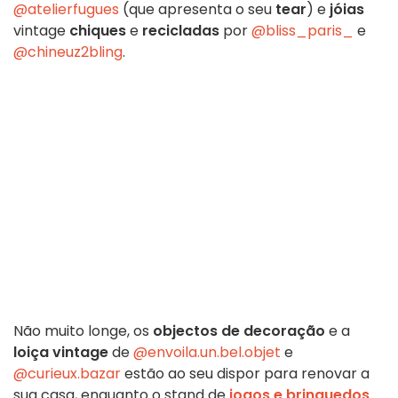
@atelierfugues
(que apresenta o seu
tear
) e
jóias
vintage
chiques
e
recicladas
por
@bliss_paris_
e
@chineuz2bling
.
Não muito longe, os
objectos de decoração
e a
loiça vintage
de
@envoila.un.bel.objet
e
@curieux.bazar
estão ao seu dispor para renovar a
sua casa, enquanto o stand de
jogos e brinquedos