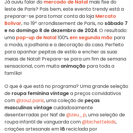
Já ouviu falar do
mercado de Natal
mais fixe do
leste de Paris? Pois bem, este evento trendy está a
preparar-se para tomar conta da loja
Mercato
Bolivar
, no 19º arrondissement de Paris, no
sábado 7
e no domingo 8 de dezembro de 2024
. O resultado:
uma
pop-up de Natal
100%
em segunda mão
para
a moda, a joalharia e a decoração da casa. Perfeito
para
apanhar pepitas de estilo e encher as suas
meias de Natal! Prepare-se para um fim de semana
sensacional, com muita
animação
para toda a
família!
O que é que está no programa? Uma grande seleção
de
roupa feminina vintage
a preços convidativos
com
@zouz.paris
, uma coleção de
peças
masculinas vintage
cuidadosamente
desenterradas por Naf de
@zeu_p
, uma seleção de
roupa infantil de vanguarda com
@bichettekids
,
criações artesanais em
lã
reciclada por