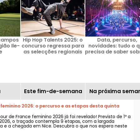
 campos
Hip Hop Talents 2025: o
Data, percurso,
ião Ile-
concurso regressa para
novidades: tudo o 
e
as selecções regionais
precisa de saber sob
em Paris
Marathon pour Tou
uma corrida inédit
para os Jogos
Olímpicos de Pari
ã
Este fim-de-semana
Na próxima sema
 feminino 2026: o percurso e as etapas desta quinta
ur de France feminino 2026 já foi revelado! Previsto de 1º a
2026, o traçado contempla 9 etapas, com a largada
ça e a chegada em Nice. Descubra o que nos espera neste