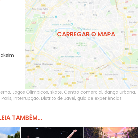
CARREGAR O MAPA
-Hakeim
erna
,
Jogos Olímpicos
,
skate
,
Centro comercial
,
dança urbana
,
 Paris
,
Interrupção
,
Distrito de Javel
,
guia de experiências
LEIA TAMBÉM...