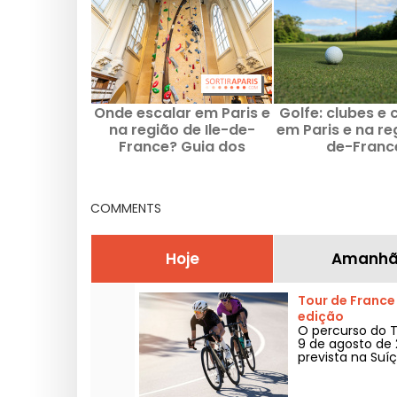
Onde escalar em Paris e
Golfe: clubes e
na região de Ile-de-
em Paris e na reg
France? Guia dos
de-Franc
melhores ginásios de
escalada e sítios
naturais
COMMENTS
Hoje
Amanh
Tour de France
edição
O percurso do To
9 de agosto de 
prevista na Suí
ano.