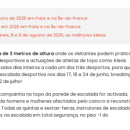
sto de 2026 em Paris e na Île-de-France
ing em 2026 em Paris e na Île-de-France
nes, 8 e 9 de agosto de 2026, as melhores ideias
 de 3 metros de altura
onde os visitantes podem pratic
s desportivos e actuações de atletas de topo como Alexis
cados dias inteiros a cada um dos três desportos, para q
scalada desportiva nos dias 17, 18 e 24 de junho, breakin
2 de julho!
 campainha no topo da parede de escalada for activada,
juda homens e mulheres afectados pelo cancro a reconstr
 Todas as quintas e sextas-feiras, instrutores de escalad
tes na escalada em total segurança, no piso -1 do