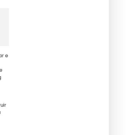
ar e
ue
g
uir
a