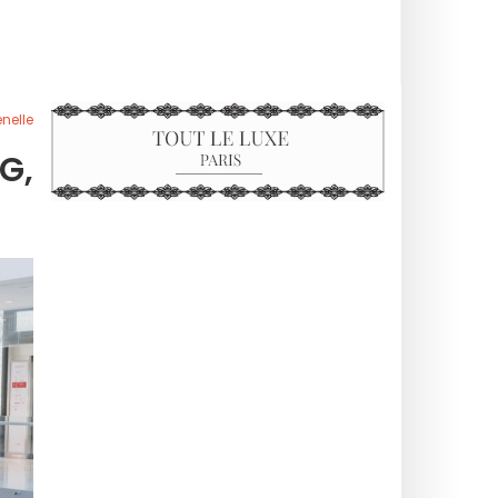
nelle
G,