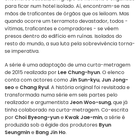
para ficar num hotel isolado. Aí, encontram-se nas
mãos de traficantes de órgãos que os leiloam. Mas
quando ocorre um terramoto devastador, todos -
vítimas, traficantes e compradores - se vêem
presos dentro do edifício em ruínas. Isolados do
resto do mundo, a sua luta pela sobrevivência torna-
se imperativa.
A série é uma adaptação de uma curta-metragem
de 2015 realizada por
Lee Chung-hyun
. O elenco
conta com actores como
Jin Sun-kyu
,
Jun Jong-
seo
e
Chang Ryul
. A história original foi revisitada e
transformada numa série em seis partes pelo
realizador e argumentista
Jeon Woo-sung
, que já
tinha colaborado na curta-metragem. Co-escrita
por
Choi Byeong-yun
e
Kwak Jae-min
, a série é
produzida sob a égide dos produtores
Byun
Seungmin
e
Bang Jin Ho
.