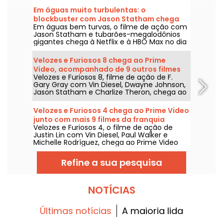
Em águas muito turbulentas: o
blockbuster com Jason Statham chega
Em águas bem turvas, o filme de ação com
na Netflix e na HBO Max
Jason Statham e tubarões-megalodônios
gigantes chega à Netflix e à HBO Max no dia
2 de agosto de 2026.
Velozes e Furiosos 8 chega ao Prime
Video, acompanhado de 9 outros filmes
Velozes e Furiosos 8, filme de ação de F.
da franquia
Gary Gray com Vin Diesel, Dwayne Johnson,
Jason Statham e Charlize Theron, chega ao
Prime Video em 1º de agosto de 2026.
Velozes e Furiosos 4 chega ao Prime Video
junto com mais 9 filmes da franquia
Velozes e Furiosos 4, o filme de ação de
Justin Lin com Vin Diesel, Paul Walker e
Michelle Rodríguez, chega ao Prime Video
em 1º de agosto de 2026, com várias
entregas da franquia.
Refine a sua pesquisa
NOTÍCIAS
Últimas notícias
A maioria lida