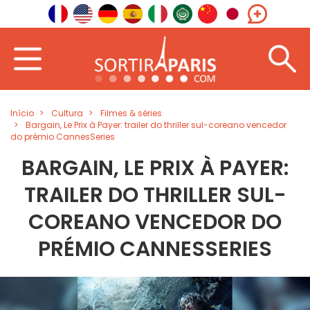
Início
Cultura
Filmes & séries
Bargain, Le Prix à Payer: trailer do thriller sul-coreano vencedor
do prémio CannesSeries
BARGAIN, LE PRIX À PAYER:
TRAILER DO THRILLER SUL-
COREANO VENCEDOR DO
PRÉMIO CANNESSERIES