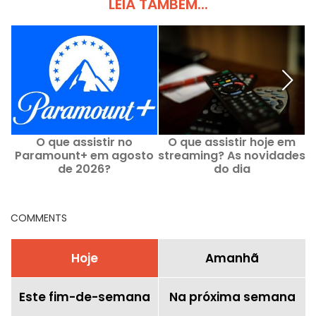
LEIA TAMBÉM...
O que assistir no
O que assistir hoje em
U
Paramount+ em agosto
streaming? As novidades
e
de 2026?
do dia
d
COMMENTS
Hoje
Amanhã
Este fim-de-semana
Na próxima semana