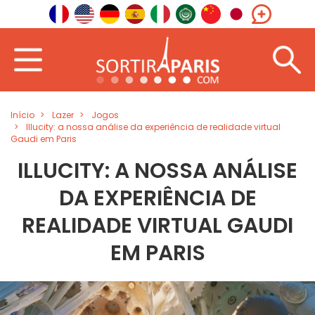
Início
Lazer
Jogos
Illucity: a nossa análise da experiência de realidade virtual
Gaudi em Paris
ILLUCITY: A NOSSA ANÁLISE
DA EXPERIÊNCIA DE
REALIDADE VIRTUAL GAUDI
EM PARIS