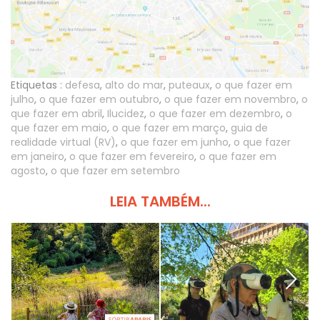
Etiquetas :
defesa
,
alto do mar
,
puteaux
,
o que fazer em
julho
,
o que fazer em outubro
,
o que fazer em novembro
,
o
que fazer em abril
,
Ilucidez
,
o que fazer em dezembro
,
o
que fazer em maio
,
o que fazer em março
,
guia de
realidade virtual (RV)
,
o que fazer em junho
,
o que fazer
em janeiro
,
o que fazer em fevereiro
,
o que fazer em
agosto
,
o que fazer em setembro
LEIA TAMBÉM...