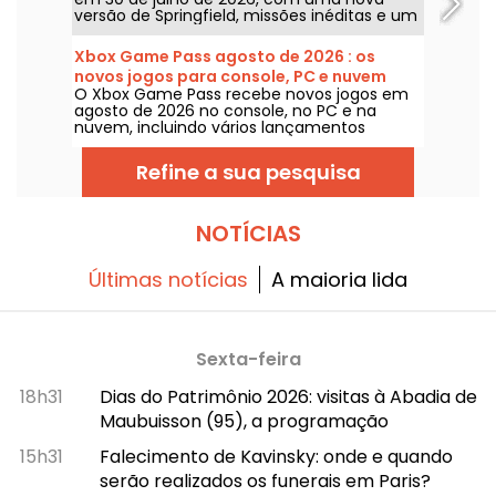
versão de Springfield, missões inéditas e um
crossover com John Wick. A atualização traz
vários locais emblemáticos, um estilo
Xbox Game Pass agosto de 2026 : os
especial para o famoso assassino e novos
novos jogos para console, PC e nuvem
elementos de jogabilidade.
O Xbox Game Pass recebe novos jogos em
agosto de 2026 no console, no PC e na
nuvem, incluindo vários lançamentos
disponíveis já no dia do lançamento. Abaixo
estão os principais acréscimos anunciados
Refine a sua pesquisa
pela Microsoft para os assinantes do serviço.
NOTÍCIAS
Últimas notícias
A maioria lida
Sexta-feira
18h31
Dias do Patrimônio 2026: visitas à Abadia de
Maubuisson (95), a programação
15h31
Falecimento de Kavinsky: onde e quando
serão realizados os funerais em Paris?