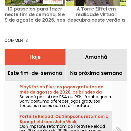
10 passeios para fazer
A Torre Eiffel em
neste fim de semana, 8 e
realidade virtual:
e
9 de agosto de 2026, nos
descubra neste verão a
Hauts-de-Seine (92)
visita guiada histórica
C
da Viality Tour
COMMENTS
Hoje
Amanhã
Este fim-de-semana
Na próxima semana
PlayStation Plus: os jogos gratuitos do
mês de agosto de 2026, os brindes da
Se você possui um PS4 ou PS5, já sabe que a
Sony que você não pode perder
Sony costuma oferecer jogos gratuitos
todos os meses com a assinatura
PlayStation Plus. Então, quais são os jogos
grátis de agosto de 2026? Confira a seleção
Fortnite Reload: Os Simpsons retornam a
deste mês.
Springfield com John Wick
Os Simpsons retornam ao Fortnite Reload
em 30 de julho de 2026, com uma nova