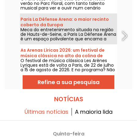
verão no Parc Floral, com tanto talento
musical para ver e ouvir num cenário
bucolico. Aqui está a programação dos
concertos gratuitos para descobrir de 24 de
Paris La Défense Arena: o maior recinto
junho a 6 de setembro de 2026!
coberto da Europa
Meca do entretenimento situada na região
de Hauts-de-Seine, a Paris La Défense Arena
é um espaço polivalente que encarna a
fusão perfeita entre os mundos da música
e do desporto. Este local espetacular,
As Arenas Líricas 2026: um festival de
inaugurado em outubro de 2017 em
música clássica no alto da colina de
Nanterre, é obrigatório para todos os fãs de
O festival de música clássica Les Arènes
Montmartre
concertos e grandes eventos desportivos na
Lyriques está de volta a Paris, de 22 de julho
região.
a 15 de agosto de 2026. E no programa? Não
menos que 16 concertos realizados nas
Arènes de Montmartre, um cenário idílico
Refine a sua pesquisa
para ouvir os grandes clássicos.
NOTÍCIAS
Últimas notícias
A maioria lida
Quinta-feira