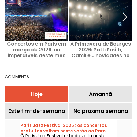
Concertos em Paris em
A Primavera de Bourges
N
março de 2026: os
2026: Patti Smith,
D
imperdíveis deste mês
Camille... novidades no
na região parisiense
line-up completo
COMMENTS
Hoje
Amanhã
Este fim-de-semana
Na próxima semana
Paris Jazz Festival 2026 : os concertos
gratuitos voltam neste verão ao Parc
O Paris Jazz Festival está de volta neste
Floral, a programação