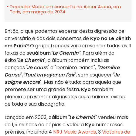
Depeche Mode em concerto na Accor Arena, em
Paris, em março de 2024
Então, o que podemos esperar desta digressão de
aniversário e dos dois concertos de
Kyo no Le
Zénith
em Paris
? O grupo francês vai apresentar todas as 11
faixas do seu
álbum
"Le Chemin"
. Para além do
êxito
"Le Chemin
", o álbum também inclui as
canções
"Je cours
" e "Dernière Danse",
"
Dernière
Danse
",
"Tout envoyer en l'air
", sem esquecer
"Je
saigne encore
". Mas não é tudo: para aquela que
promete ser uma grande festa,
Kyo
também
planeia apresentar alguns dos seus maiores êxitos
de toda a sua discografia.
Lançado em 2003, o
álbum
"Le Chemin
" vendeu mais
de 1,5 milhões de cópias e valeu a
Kyo
numerosos
prémios, incluindo 4
NRJ Music Awards
, 3
Victoires de