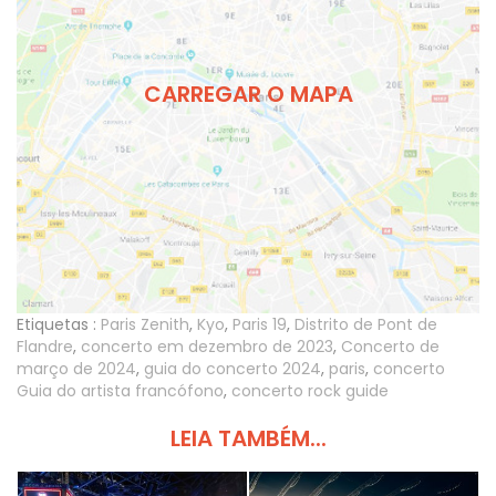
CARREGAR O MAPA
Etiquetas :
Paris Zenith
,
Kyo
,
Paris 19
,
Distrito de Pont de
Flandre
,
concerto em dezembro de 2023
,
Concerto de
março de 2024
,
guia do concerto 2024
,
paris
,
concerto
Guia do artista francófono
,
concerto rock guide
LEIA TAMBÉM...