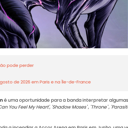
 não pode perder
gosto de 2026 em Paris e na Île-de-France
on
é uma oportunidade para a banda interpretar alguma
Can You Feel My Heart'
,
'Shadow Moses
',
'Throne
',
'Parasit
nda a incendiar a Accor Arena em Paris em Junho, uma v