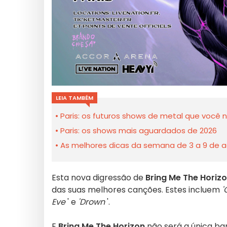
LEIA TAMBÉM
Paris: os futuros shows de metal que você
Paris: os shows mais aguardados de 2026
As melhores dicas da semana de 3 a 9 de a
Esta nova digressão de
Bring Me The Horiz
das suas melhores canções. Estes incluem
'
Eve
' e
'Drown
'.
E
Bring Me The Horizon
não será a única ba