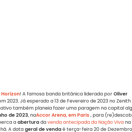
 Horizon
! A famosa banda britânica liderada por
Oliver
em 2023. Já esperado a 13 de Fevereiro de 2023 no Zenit
nativo também planeia fazer uma paragem na capital al
unho de 2023
, na
Accor Arena, em Paris
, para (re)descobr
perca a
abertura
da
venda antecipada da Nação Viva
na
hã. A data
geral de venda
é terça-feira 20 de Dezembro