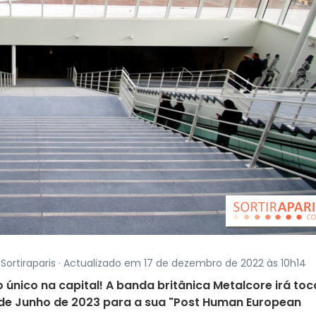
 Sortiraparis · Actualizado em 17 de dezembro de 2022 às 10h14
único na capital! A banda britânica Metalcore irá toc
6 de Junho de 2023 para a sua "Post Human European