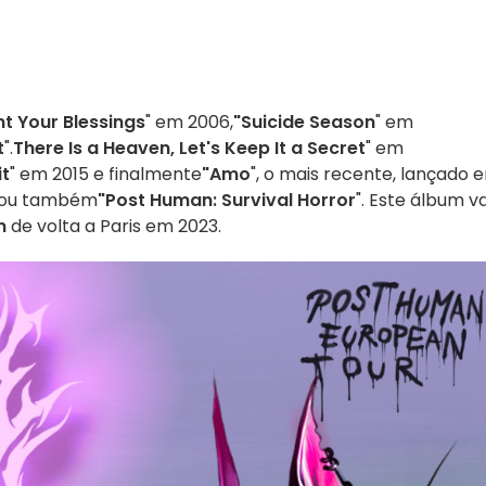
t Your Blessings
" em 2006,
"Suicide Season
" em
t
".
There Is a Heaven, Let's Keep It a Secret
" em
it
" em 2015 e finalmente
"Amo
", o mais recente, lançado 
nçou também
"Post Human: Survival Horror
". Este álbum va
n
de volta a Paris em 2023.