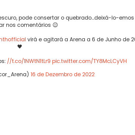
o escuro, pode consertar o quebrado...deixá-lo-emos
ar nos comentários 😉
hofficial
virá e agitará a Arena a 6 de Junho de 
🖤
ps:
//t.co/1NWtN1tLr9
pic.twitter.com/TY8McLCyVH
ccor_Arena)
16 de Dezembro de 2022