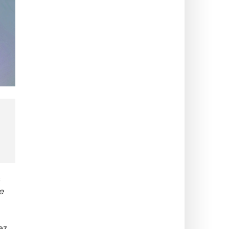
s
e
ez