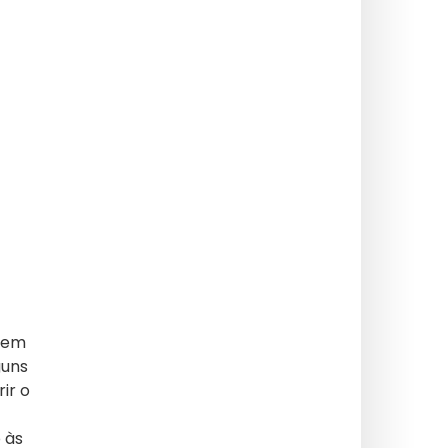
h em
guns
ir o
 às